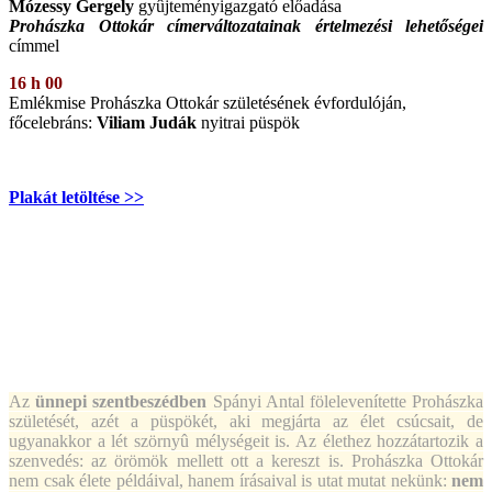
Mózessy Gergely
gyûjteményigazgató előadása
Prohászka Ottokár címerváltozatainak értelmezési lehetőségei
címmel
16 h 00
Emlékmise Prohászka Ottokár születésének évfordulóján,
főcelebráns:
Viliam Judák
nyitrai püspök
Plakát letöltése >>
A
z
ünnepi szentbeszédben
Spányi Antal fölelevenítette Prohászka
születését, azét a püspökét, aki megjárta az élet csúcsait, de
ugyanakkor a lét szörnyû mélységeit is. Az élethez hozzátartozik a
szenvedés: az örömök mellett ott a kereszt is. Prohászka Ottokár
nem csak élete példáival, hanem írásaival is utat mutat nekünk:
nem