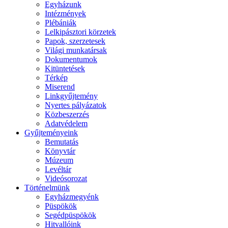
Egyházunk
Intézmények
Plébániák
Lelkipásztori körzetek
Papok, szerzetesek
Világi munkatársak
Dokumentumok
Kitüntetések
Térkép
Miserend
Linkgyűjtemény
Nyertes pályázatok
Közbeszerzés
Adatvédelem
Gyűjteményeink
Bemutatás
Könyvtár
Múzeum
Levéltár
Videósorozat
Történelmünk
Egyházmegyénk
Püspökök
Segédpüspökök
Hitvallóink