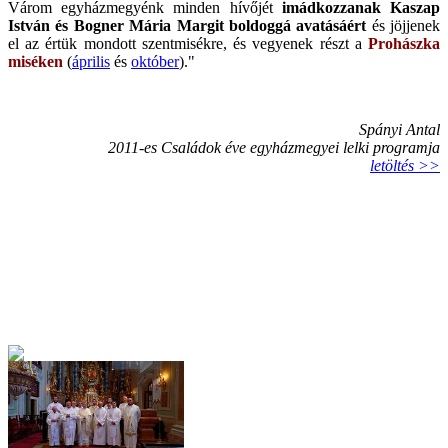
Várom egyházmegyénk minden hívőjét
imádkozzanak Kaszap
István és Bogner Mária Margit boldoggá avatásáért
és jöjjenek
el az értük mondott szentmisékre, és vegyenek részt a
Prohászka
miséken
(
április
és
október
)."
Spányi Antal
2011-es Családok éve egyházmegyei lelki programja
letöltés >>