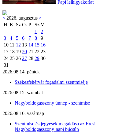
Papi lelkigyakorlat
<
2026. augusztus
>
H
K
Sz
Cs
P
Sz
V
1
2
3
4
5
6
7
8
9
10
11
12
13
14
15
16
17
18
19
20
21
22
23
24
25
26
27
28
29
30
31
2026.08.14. péntek
Székesfehérvár fogadalmi szentmiséje
2026.08.15. szombat
Nagyboldogasszony ünnep - szentmise
2026.08.16. vasárnap
Szentmise és jegyesek megáldása az Ercsi
Nagyboldogasszony-napi búcsún