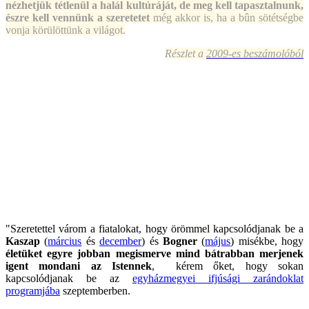
nézhetjük tétlenül a halál kultúráját, de meg kell tapasztalnunk,
észre kell vennünk a szeretetet
még akkor is, ha a bûn sötétségbe
vonja körülöttünk a világot.
Részlet a
2009-es beszámolóból
"Szeretettel várom a fiatalokat, hogy örömmel kapcsolódjanak be a
Kaszap
(
március
és
december
) és
Bogner
(
május
) misékbe, hogy
életüket egyre jobban megismerve mind bátrabban merjenek
igent mondani az Istennek
, kérem őket, hogy sokan
kapcsolódjanak be az
egyházmegyei ifjúsági zarándoklat
programjába
szeptemberben.