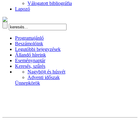
Válogatott bibliográfia
Lapozó
Programajánló
Beszámolóink
Legutóbbi bejegyzések
Állandó híreink
Eseménynaptár
Keresés, szűrés
Nagyböjt és húsvét
Adventi időszak
Ünnepkörök