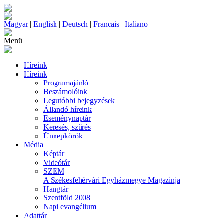
Magyar
|
English
|
Deutsch
|
Francais
|
Italiano
Menü
Híreink
Híreink
Programajánló
Beszámolóink
Legutóbbi bejegyzések
Állandó híreink
Eseménynaptár
Keresés, szűrés
Ünnepkörök
Média
Képtár
Videótár
SZEM
A Székesfehérvári Egyházmegye Magazinja
Hangtár
Szentföld 2008
Napi evangélium
Adattár