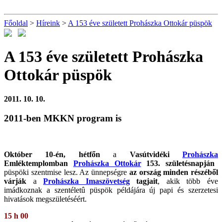
Főoldal
>
Híreink
>
A 153 éve született Prohászka Ottokár püspök
A 153 éve született Prohászka
Ottokár püspök
2011. 10. 10.
2011-ben MKKN program is
Október 10-én, hétfőn
a
Vasútvidéki
Prohászka
Emléktemplomban
Prohászka Ottokár
153. születésnapján
püspöki szentmise lesz. Az ünnepségre
az ország minden részéből
várják
a
Prohászka Imaszövetség
tagjait
, akik több éve
imádkoznak a szentéletû püspök példájára új papi és szerzetesi
hivatások megszületéséért.
15 h 00