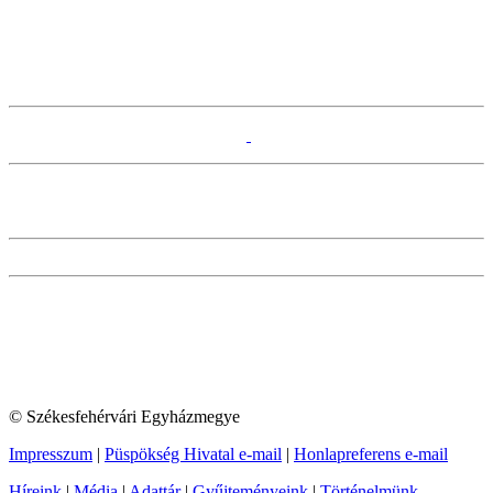
© Székesfehérvári Egyházmegye
Impresszum
|
Püspökség Hivatal e-mail
|
Honlapreferens e-mail
Híreink
|
Média
|
Adattár
|
Gyűjteményeink
|
Történelmünk