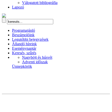
Válogatott bibliográfia
Lapozó
Programajánló
Beszámolóink
Legutóbbi bejegyzések
Állandó híreink
Eseménynaptár
Keresés, szűrés
Nagyböjt és húsvét
Adventi időszak
Ünnepkörök