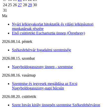
24
25
26
27
28
29
30
31
Ma
Nyári lelkigyakorlat hitoktatók és világi lelkipásztori
munkatársak részére
Első csütörtöki Eucharisztia ünnep (Öreghegy)
2026.08.14. péntek
Székesfehérvár fogadalmi szentmiséje
2026.08.15. szombat
Nagyboldogasszony ünnep - szentmise
2026.08.16. vasárnap
Szentmise és jegyesek megáldása az Ercsi
Nagyboldogasszony-napi búcsún
2026.08.20. csütörtök
Szent István király ünnepén szentmise Székesfehérváron