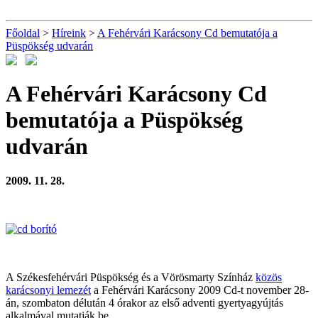
Főoldal
>
Híreink
>
A Fehérvári Karácsony Cd bemutatója a
Püspökség udvarán
A Fehérvári Karácsony Cd
bemutatója a Püspökség
udvarán
2009. 11. 28.
A Székesfehérvári Püspökség és a Vörösmarty Színház
közös
karácsonyi lemezét
a Fehérvári Karácsony 2009 Cd-t november 28-
án, szombaton délután 4 órakor az első adventi gyertyagyújtás
alkalmával mutatják be.