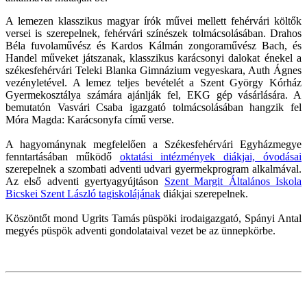
A lemezen klasszikus magyar írók művei mellett fehérvári költők
versei is szerepelnek, fehérvári színészek tolmácsolásában. Drahos
Béla fuvolaművész és Kardos Kálmán zongoraművész Bach, és
Handel műveket játszanak, klasszikus karácsonyi dalokat énekel a
székesfehérvári Teleki Blanka Gimnázium vegyeskara, Auth Ágnes
vezényletével. A lemez teljes bevételét a Szent György Kórház
Gyermekosztálya számára ajánlják fel, EKG gép vásárlására. A
bemutatón Vasvári Csaba igazgató tolmácsolásában hangzik fel
Móra Magda: Karácsonyfa című verse.
A hagyománynak megfelelően a Székesfehérvári Egyházmegye
fenntartásában működő
oktatási intézmények diákjai, óvodásai
szerepelnek a szombati adventi udvari gyermekprogram alkalmával.
Az első adventi gyertyagyújtáson
Szent Margit Általános Iskola
Bicskei Szent László tagiskolájának
diákjai szerepelnek.
Köszöntőt mond Ugrits Tamás püspöki irodaigazgató, Spányi Antal
megyés püspök adventi gondolataival vezet be az ünnepkörbe.