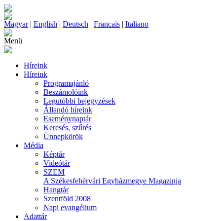
Magyar
|
English
|
Deutsch
|
Francais
|
Italiano
Menü
Híreink
Híreink
Programajánló
Beszámolóink
Legutóbbi bejegyzések
Állandó híreink
Eseménynaptár
Keresés, szűrés
Ünnepkörök
Média
Képtár
Videótár
SZEM
A Székesfehérvári Egyházmegye Magazinja
Hangtár
Szentföld 2008
Napi evangélium
Adattár