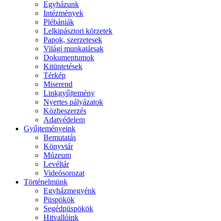
Egyházunk
Intézmények
Plébániák
Lelkipásztori körzetek
Papok, szerzetesek
Világi munkatársak
Dokumentumok
Kitüntetések
Térkép
Miserend
Linkgyűjtemény
Nyertes pályázatok
Közbeszerzés
Adatvédelem
Gyűjteményeink
Bemutatás
Könyvtár
Múzeum
Levéltár
Videósorozat
Történelmünk
Egyházmegyénk
Püspökök
Segédpüspökök
Hitvallóink