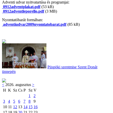
Adventi udvar nyitvatartása és programjai:
0912adventplakat.pdf
(53 kB)
0912adventleporello.pdf
(3 MB)
Nyomtatóbarát formában:
adventiudvar2009nyomtatobarat.pdf
(85 kB)
Püspöki szentmise Szent Donát
ünnepén
<
2026. augusztus
>
H
K
Sz
Cs
P
Sz
V
1
2
3
4
5
6
7
8
9
10
11
12
13
14
15
16
17
18
19
20
21
22
23