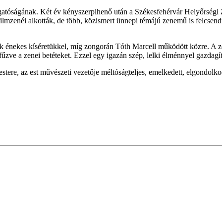
lgatóságának. Két év kényszerpihenő után a Székesfehérvár Helyőrségi Z
ilmzenéi alkották, de több, közismert ünnepi témájú zenemű is felcsend
ék énekes kíséretükkel, míg zongorán Tóth Marcell működött közre. A z
űzve a zenei betéteket. Ezzel egy igazán szép, lelki élménnyel gazdagít
re, az est művészeti vezetője méltóságteljes, emelkedett, elgondolkodt