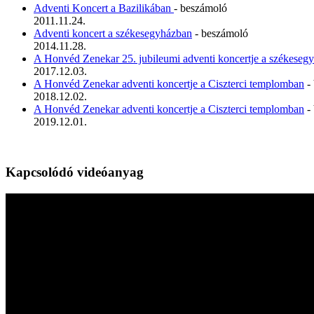
Adventi Koncert a Bazilikában
- beszámoló
2011.11.24.
Adventi koncert a székesegyházban
- beszámoló
2014.11.28.
A Honvéd Zenekar 25. jubileumi adventi koncertje a székeseg
2017.12.03.
A Honvéd Zenekar adventi koncertje a Ciszterci templomban
-
2018.12.02.
A Honvéd Zenekar adventi koncertje a Ciszterci templomban
-
2019.12.01.
Kapcsolódó videóanyag