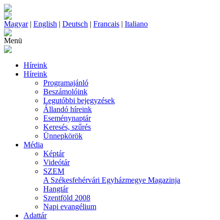
Magyar
|
English
|
Deutsch
|
Francais
|
Italiano
Menü
Híreink
Híreink
Programajánló
Beszámolóink
Legutóbbi bejegyzések
Állandó híreink
Eseménynaptár
Keresés, szűrés
Ünnepkörök
Média
Képtár
Videótár
SZEM
A Székesfehérvári Egyházmegye Magazinja
Hangtár
Szentföld 2008
Napi evangélium
Adattár