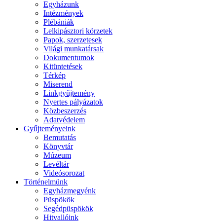
Egyházunk
Intézmények
Plébániák
Lelkipásztori körzetek
Papok, szerzetesek
Világi munkatársak
Dokumentumok
Kitüntetések
Térkép
Miserend
Linkgyűjtemény
Nyertes pályázatok
Közbeszerzés
Adatvédelem
Gyűjteményeink
Bemutatás
Könyvtár
Múzeum
Levéltár
Videósorozat
Történelmünk
Egyházmegyénk
Püspökök
Segédpüspökök
Hitvallóink