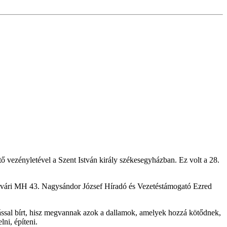
 vezényletével a Szent István király székesegyházban. Ez volt a 28.
érvári MH 43. Nagysándor József Híradó és Vezetéstámogató Ezred
kással bírt, hisz megvannak azok a dallamok, amelyek hozzá kötődnek,
ni, építeni.