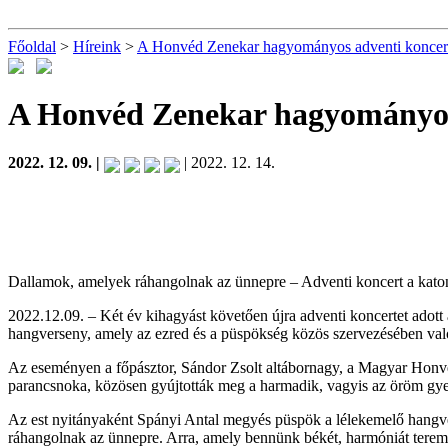
Főoldal
>
Híreink
>
A Honvéd Zenekar hagyományos adventi koncer
A Honvéd Zenekar hagyományos
2022. 12. 09. |
| 2022. 12. 14.
Dallamok, amelyek ráhangolnak az ünnepre – Adventi koncert a katon
2022.12.09. – Két év kihagyást követően újra adventi koncertet adot
hangverseny, amely az ezred és a püspökség közös szervezésében val
Az eseményen a főpásztor, Sándor Zsolt altábornagy, a Magyar Honv
parancsnoka, közösen gyújtották meg a harmadik, vagyis az öröm gy
Az est nyitányaként Spányi Antal megyés püspök a lélekemelő hangver
ráhangolnak az ünnepre. Arra, amely bennünk békét, harmóniát teremt, 