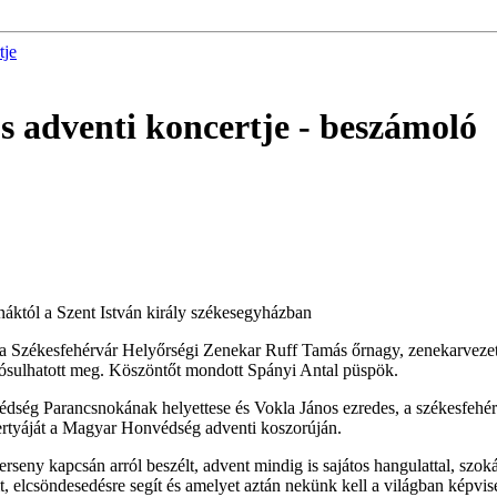
tje
 adventi koncertje
- beszámoló
áktól a Szent István király székesegyházban
t a Székesfehérvár Helyőrségi Zenekar Ruff Tamás őrnagy, zenekarvezető
ósulhatott meg. Köszöntőt mondott Spányi Antal püspök.
édség Parancsnokának helyettese és Vokla János ezredes, a székesfeh
ertyáját a Magyar Honvédség adventi koszorúján.
seny kapcsán arról beszélt, advent mindig is sajátos hangulattal, szo
elcsöndesedésre segít és amelyet aztán nekünk kell a világban képvisel