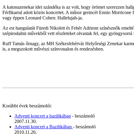
A katonazenekar idei szándéka is az volt, hogy örömet szerezzen hal
Férfikarral adott közös koncertet. A műsor gerincét Ennio Morricone f
vagy éppen Leonard Cohen: Hallelujah-ja.
Az est hangulatát Füredi Nikolett és Fehér Adrienn színésznők emelt
szépirodalmi művekből vett részleteket olvastak fel, egy gyöngysorrá f
Ruff Tamás őrnagy, az MH Székesfehérvár Helyőrségi Zenekar karmeste
is, a megszokott művészi színvonalon és rendezésben.
Korábbi évek beszámolói:
Adventi koncert a bazilikában
- beszámoló
2007.11.30.
Adventi koncert a Bazilikában
- beszámoló
2010.11.26.