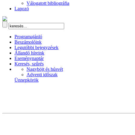
Válogatott bibliográfia
Lapozó
Programajánló
Beszámolóink
Legutóbbi bejegyzések
Állandó híreink
Eseménynaptár
Keresés, szűrés
Nagyböjt és húsvét
Adventi időszak
Ünnepkörök