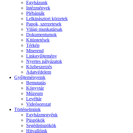
Egyházunk
Intézmények
Plébániák
Lelkipásztori körzetek
Papok, szerzetesek
Világi munkatársak
Dokumentumok
Kitüntetések
Térkép
Miserend
Linkgyűjtemény
Nyertes pályázatok
Közbeszerzés
Adatvédelem
Gyűjteményeink
Bemutatás
Könyvtár
Múzeum
Levéltár
Videósorozat
Történelmünk
Egyházmegyénk
Püspökök
Segédpüspökök
Hitvallóink