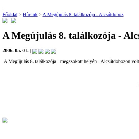
Főoldal
>
Híreink
>
A Megújulás 8. találkozója - Alcsútdoboz
A Megújulás 8. találkozója - Al
2006. 05. 01. |
A Megújulás 8. találkozója - megszokott helyén - Alcsútdobozon volt