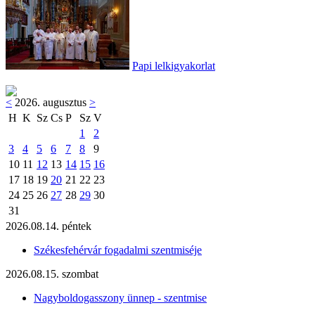
Papi lelkigyakorlat
<
2026. augusztus
>
H
K
Sz
Cs
P
Sz
V
1
2
3
4
5
6
7
8
9
10
11
12
13
14
15
16
17
18
19
20
21
22
23
24
25
26
27
28
29
30
31
2026.08.14. péntek
Székesfehérvár fogadalmi szentmiséje
2026.08.15. szombat
Nagyboldogasszony ünnep - szentmise