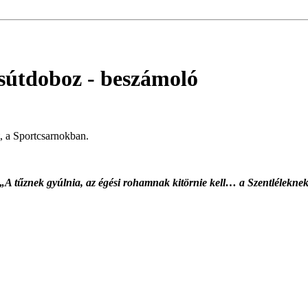
csútdoboz
- beszámoló
, a Sportcsarnokban.
„A tűznek gyúlnia, az égési rohamnak kitörnie kell… a Szentléleknek p