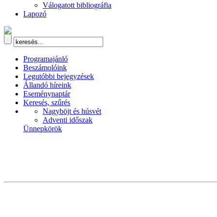
Válogatott bibliográfia
Lapozó
Programajánló
Beszámolóink
Legutóbbi bejegyzések
Állandó híreink
Eseménynaptár
Keresés, szűrés
Nagyböjt és húsvét
Adventi időszak
Ünnepkörök