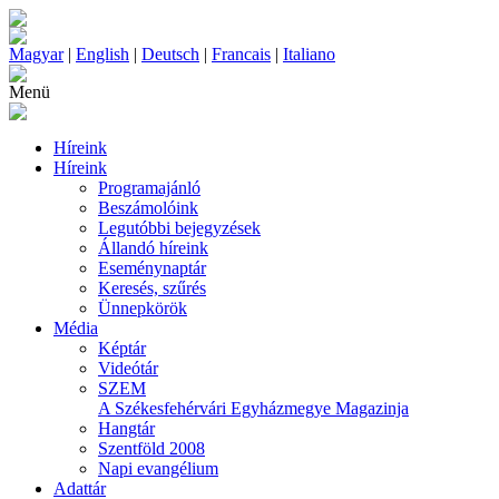
Magyar
|
English
|
Deutsch
|
Francais
|
Italiano
Menü
Híreink
Híreink
Programajánló
Beszámolóink
Legutóbbi bejegyzések
Állandó híreink
Eseménynaptár
Keresés, szűrés
Ünnepkörök
Média
Képtár
Videótár
SZEM
A Székesfehérvári Egyházmegye Magazinja
Hangtár
Szentföld 2008
Napi evangélium
Adattár