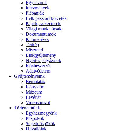
Egyházunk
Intézmények
Plébániák
Lelkipásztori körzetek
Papok, szerzetesek
Világi munkatársak
Dokumentumok
Kitüntetések
Térkép
Miserend
Linkgyűjtemény
Nyertes pályázatok
Közbeszerzés
Adatvédelem
Gyűjteményeink
Bemutatás
Könyvtár
Múzeum
Levéltár
Videósorozat
Történelmünk
Egyházmegyénk
Püspökök
Segédpüspökök
Hitvallóink