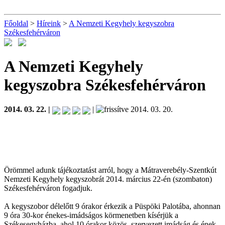
Főoldal
>
Híreink
>
A Nemzeti Kegyhely kegyszobra
Székesfehérváron
A Nemzeti Kegyhely
kegyszobra Székesfehérváron
2014. 03. 22. |
|
2014. 03. 20.
Örömmel adunk tájékoztatást arról, hogy a Mátraverebély-Szentkút
Nemzeti Kegyhely kegyszobrát 2014. március 22-én (szombaton)
Székesfehérváron fogadjuk.
A kegyszobor délelőtt 9 órakor érkezik a Püspöki Palotába, ahonnan
9 óra 30-kor énekes-imádságos körmenetben kísérjük a
Székesegyházba, ahol 10 órakor közös, szervezett imádság és ének