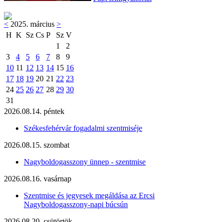
<
2025. március
>
H
K
Sz
Cs
P
Sz
V
1
2
3
4
5
6
7
8
9
10
11
12
13
14
15
16
17
18
19
20
21
22
23
24
25
26
27
28
29
30
31
2026.08.14. péntek
Székesfehérvár fogadalmi szentmiséje
2026.08.15. szombat
Nagyboldogasszony ünnep - szentmise
2026.08.16. vasárnap
Szentmise és jegyesek megáldása az Ercsi
Nagyboldogasszony-napi búcsún
2026.08.20. csütörtök