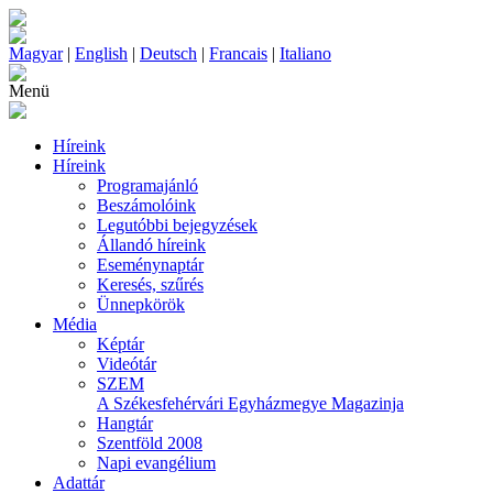
Magyar
|
English
|
Deutsch
|
Francais
|
Italiano
Menü
Híreink
Híreink
Programajánló
Beszámolóink
Legutóbbi bejegyzések
Állandó híreink
Eseménynaptár
Keresés, szűrés
Ünnepkörök
Média
Képtár
Videótár
SZEM
A Székesfehérvári Egyházmegye Magazinja
Hangtár
Szentföld 2008
Napi evangélium
Adattár