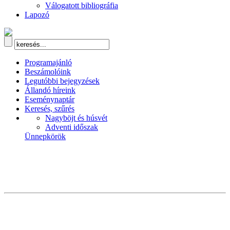
Válogatott bibliográfia
Lapozó
Programajánló
Beszámolóink
Legutóbbi bejegyzések
Állandó híreink
Eseménynaptár
Keresés, szűrés
Nagyböjt és húsvét
Adventi időszak
Ünnepkörök