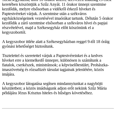
keretében köszöntjük a Szűz Anyát. 11 órakor ünnepi szentmise
kezdődik, melyre elsősorban a vidékről érkező híveket és
Paptestvéreket várjuk. A szentmise után a székváros
egyházközségeinek vezetésével imaórákat tartunk. Délután 5 órakor
kezdődik a záró szentmise elsősorban a székváros hívei és papjai
részvételével, majd a Székesegyház előtt köszönünk el a
kegyszobortól.
A kegyszobor ittléte alatt a Székesegyházban reggel 9-től 18 óráig
gyónási lehetőséget biztosítunk.
Tisztelettel és szeretettel várjuk a Paptestvéreinket és a kedves
híveket erre a kiemelkedő ünnepre, különösen is számítunk a
fiatalok, cserkészek, ministránsok; a képviselőtestület, Prohászka-
imaszövetség és rózsafüzér társulat tagjainak jelenlétére, közös
imájára.
A kegyszobor látogatása segítsen mindannyiunkat a nagyböjti
készületben; a közös imádságunk adjon erőt nekünk Szűz Mária
példájára Jézus Krisztus hiteles és hűséges követéséhez.