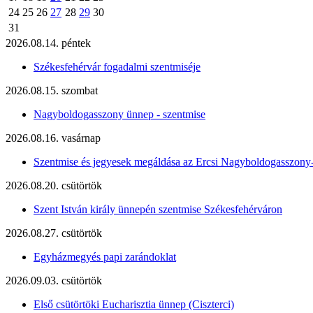
24
25
26
27
28
29
30
31
2026.08.14. péntek
Székesfehérvár fogadalmi szentmiséje
2026.08.15. szombat
Nagyboldogasszony ünnep - szentmise
2026.08.16. vasárnap
Szentmise és jegyesek megáldása az Ercsi Nagyboldogasszony
2026.08.20. csütörtök
Szent István király ünnepén szentmise Székesfehérváron
2026.08.27. csütörtök
Egyházmegyés papi zarándoklat
2026.09.03. csütörtök
Első csütörtöki Eucharisztia ünnep (Ciszterci)