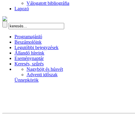
Válogatott bibliográfia
Lapozó
Programajánló
Beszámolóink
Legutóbbi bejegyzések
Állandó híreink
Eseménynaptár
Keresés, szűrés
Nagyböjt és húsvét
Adventi időszak
Ünnepkörök