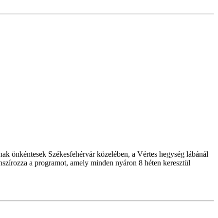
atnak önkéntesek Székesfehérvár közelében, a Vértes hegység lábánál
anszírozza a programot, amely minden nyáron 8 héten keresztül