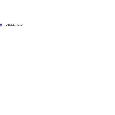
ég
- beszámoló