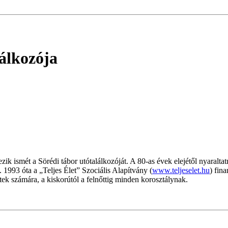
lálkozója
zik ismét a Sörédi tábor utótalálkozóját. A 80-as évek elejétől nyaralt
 1993 óta a „Teljes Élet” Szociális Alapítvány (
www.teljeselet.hu
) fin
ttek számára, a kiskorútól a felnőttig minden korosztálynak.