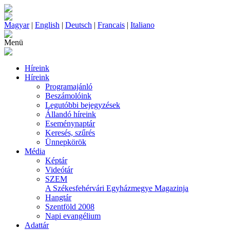
Magyar
|
English
|
Deutsch
|
Francais
|
Italiano
Menü
Híreink
Híreink
Programajánló
Beszámolóink
Legutóbbi bejegyzések
Állandó híreink
Eseménynaptár
Keresés, szűrés
Ünnepkörök
Média
Képtár
Videótár
SZEM
A Székesfehérvári Egyházmegye Magazinja
Hangtár
Szentföld 2008
Napi evangélium
Adattár