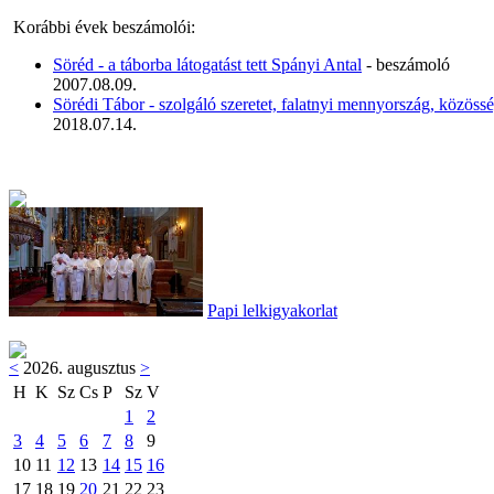
Korábbi évek beszámolói:
Söréd - a táborba látogatást tett Spányi Antal
- beszámoló
2007.08.09.
Sörédi Tábor - szolgáló szeretet, falatnyi mennyország, közöss
2018.07.14.
Papi lelkigyakorlat
<
2026. augusztus
>
H
K
Sz
Cs
P
Sz
V
1
2
3
4
5
6
7
8
9
10
11
12
13
14
15
16
17
18
19
20
21
22
23