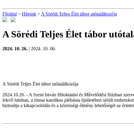
Főoldal
>
Híreink
>
A Sörédi Teljes Élet tábor utótalálkozója
A Sörédi Teljes Élet tábor utóta
2024. 10. 26.
| 2024. 10. 06.
A Sörédi Teljes Élet tábor utótalálkozója
2024.10.26. - A Szent István Hitoktatási és Művelődési Házban szerve
fekvő faluban, a római katolikus plébánia épületében sérült embereket.
biztosítja a kikapcsolódás és a közösségi élmény lehetőségét az érinte