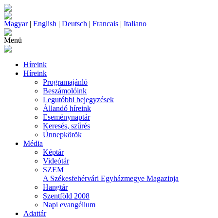
Magyar
|
English
|
Deutsch
|
Francais
|
Italiano
Menü
Híreink
Híreink
Programajánló
Beszámolóink
Legutóbbi bejegyzések
Állandó híreink
Eseménynaptár
Keresés, szűrés
Ünnepkörök
Média
Képtár
Videótár
SZEM
A Székesfehérvári Egyházmegye Magazinja
Hangtár
Szentföld 2008
Napi evangélium
Adattár