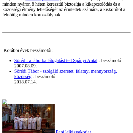
minden nyáron 8 héten keresztül biztosítja a kikapcsolódás és a
közösségi élmény lehetőségét az érintettek számára, a kiskorútól a
felnőttig minden korosztálynak.
Korábbi évek beszámolói:
Söréd - a táborba látogatást tett Spányi Antal
- beszámoló
2007.08.09.
Sörédi Tábor - szolgáló szeretet, falatnyi mennyország,
közösség
- beszámoló
2018.07.14.
Papi lelkigyakorlat