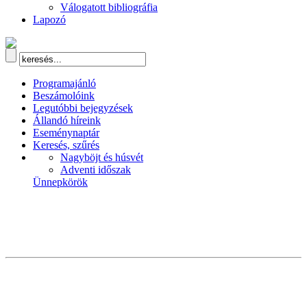
Válogatott bibliográfia
Lapozó
Programajánló
Beszámolóink
Legutóbbi bejegyzések
Állandó híreink
Eseménynaptár
Keresés, szűrés
Nagyböjt és húsvét
Adventi időszak
Ünnepkörök