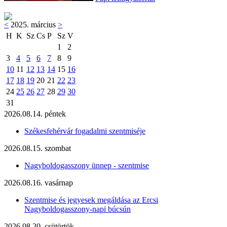
<
2025. március
>
H
K
Sz
Cs
P
Sz
V
1
2
3
4
5
6
7
8
9
10
11
12
13
14
15
16
17
18
19
20
21
22
23
24
25
26
27
28
29
30
31
2026.08.14. péntek
Székesfehérvár fogadalmi szentmiséje
2026.08.15. szombat
Nagyboldogasszony ünnep - szentmise
2026.08.16. vasárnap
Szentmise és jegyesek megáldása az Ercsi
Nagyboldogasszony-napi búcsún
2026.08.20. csütörtök