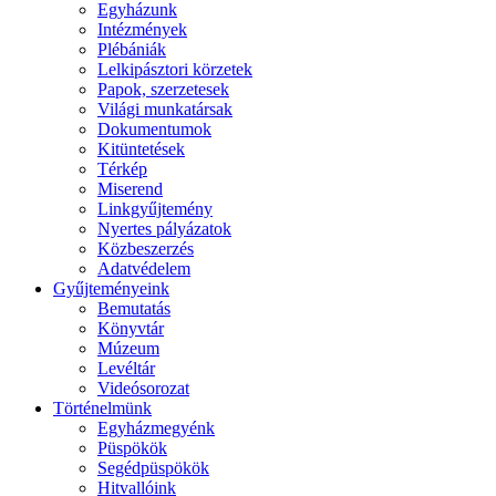
Egyházunk
Intézmények
Plébániák
Lelkipásztori körzetek
Papok, szerzetesek
Világi munkatársak
Dokumentumok
Kitüntetések
Térkép
Miserend
Linkgyűjtemény
Nyertes pályázatok
Közbeszerzés
Adatvédelem
Gyűjteményeink
Bemutatás
Könyvtár
Múzeum
Levéltár
Videósorozat
Történelmünk
Egyházmegyénk
Püspökök
Segédpüspökök
Hitvallóink