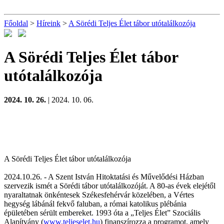
Főoldal
>
Híreink
>
A Sörédi Teljes Élet tábor utótalálkozója
A Sörédi Teljes Élet tábor
utótalálkozója
2024. 10. 26.
| 2024. 10. 06.
A Sörédi Teljes Élet tábor utótalálkozója
2024.10.26. - A Szent István Hitoktatási és Művelődési Házban
szervezik ismét a Sörédi tábor utótalálkozóját. A 80-as évek elejétől
nyaraltatnak önkéntesek Székesfehérvár közelében, a Vértes
hegység lábánál fekvő faluban, a római katolikus plébánia
épületében sérült embereket. 1993 óta a „Teljes Élet” Szociális
Alapítvány (
www.teljeselet.hu
) finanszírozza a programot, amely