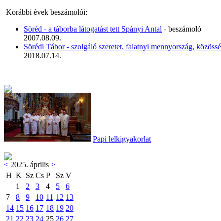
Korábbi évek beszámolói:
Söréd - a táborba látogatást tett Spányi Antal
- beszámoló
2007.08.09.
Sörédi Tábor - szolgáló szeretet, falatnyi mennyország, közöss
2018.07.14.
Papi lelkigyakorlat
<
2025. április
>
H
K
Sz
Cs
P
Sz
V
1
2
3
4
5
6
7
8
9
10
11
12
13
14
15
16
17
18
19
20
21
22
23
24
25
26
27