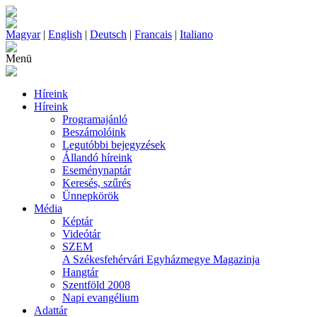
Magyar
|
English
|
Deutsch
|
Francais
|
Italiano
Menü
Híreink
Híreink
Programajánló
Beszámolóink
Legutóbbi bejegyzések
Állandó híreink
Eseménynaptár
Keresés, szűrés
Ünnepkörök
Média
Képtár
Videótár
SZEM
A Székesfehérvári Egyházmegye Magazinja
Hangtár
Szentföld 2008
Napi evangélium
Adattár