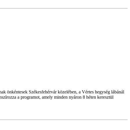
atnak önkéntesek Székesfehérvár közelében, a Vértes hegység lábánál
anszírozza a programot, amely minden nyáron 8 héten keresztül