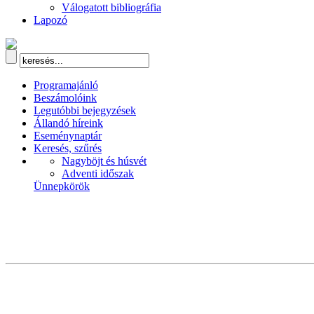
Válogatott bibliográfia
Lapozó
Programajánló
Beszámolóink
Legutóbbi bejegyzések
Állandó híreink
Eseménynaptár
Keresés, szűrés
Nagyböjt és húsvét
Adventi időszak
Ünnepkörök