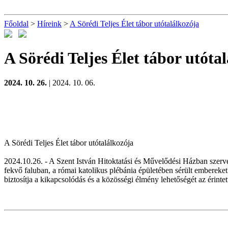
Főoldal
>
Híreink
>
A Sörédi Teljes Élet tábor utótalálkozója
A Sörédi Teljes Élet tábor utóta
2024. 10. 26.
| 2024. 10. 06.
A Sörédi Teljes Élet tábor utótalálkozója
2024.10.26. - A Szent István Hitoktatási és Művelődési Házban szerve
fekvő faluban, a római katolikus plébánia épületében sérült embereket.
biztosítja a kikapcsolódás és a közösségi élmény lehetőségét az érinte