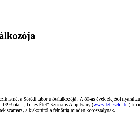
lálkozója
zik ismét a Sörédi tábor utótalálkozóját. A 80-as évek elejétől nyaralt
 1993 óta a „Teljes Élet” Szociális Alapítvány (
www.teljeselet.hu
) fin
ttek számára, a kiskorútól a felnőttig minden korosztálynak.