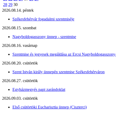
28
29
30
2026.08.14. péntek
Székesfehérvár fogadalmi szentmiséje
2026.08.15. szombat
Nagyboldogasszony ünnep - szentmise
2026.08.16. vasárnap
Szentmise és jegyesek megáldása az Ercsi Nagyboldogasszony
2026.08.20. csütörtök
Szent István király ünnepén szentmise Székesfehérváron
2026.08.27. csütörtök
Egyházmegyés papi zarándoklat
2026.09.03. csütörtök
Első csütörtöki Eucharisztia ünnep (Ciszterci)