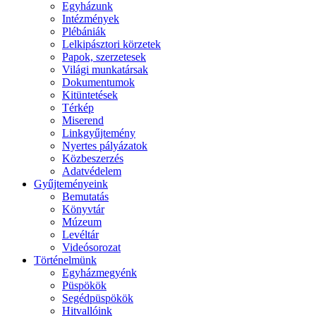
Egyházunk
Intézmények
Plébániák
Lelkipásztori körzetek
Papok, szerzetesek
Világi munkatársak
Dokumentumok
Kitüntetések
Térkép
Miserend
Linkgyűjtemény
Nyertes pályázatok
Közbeszerzés
Adatvédelem
Gyűjteményeink
Bemutatás
Könyvtár
Múzeum
Levéltár
Videósorozat
Történelmünk
Egyházmegyénk
Püspökök
Segédpüspökök
Hitvallóink