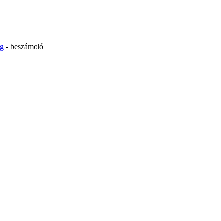
ég
- beszámoló