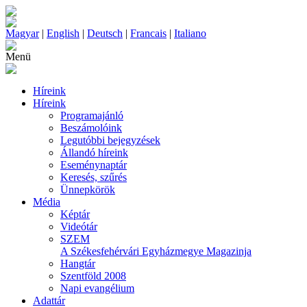
Magyar
|
English
|
Deutsch
|
Francais
|
Italiano
Menü
Híreink
Híreink
Programajánló
Beszámolóink
Legutóbbi bejegyzések
Állandó híreink
Eseménynaptár
Keresés, szűrés
Ünnepkörök
Média
Képtár
Videótár
SZEM
A Székesfehérvári Egyházmegye Magazinja
Hangtár
Szentföld 2008
Napi evangélium
Adattár