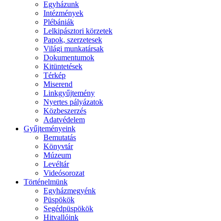
Egyházunk
Intézmények
Plébániák
Lelkipásztori körzetek
Papok, szerzetesek
Világi munkatársak
Dokumentumok
Kitüntetések
Térkép
Miserend
Linkgyűjtemény
Nyertes pályázatok
Közbeszerzés
Adatvédelem
Gyűjteményeink
Bemutatás
Könyvtár
Múzeum
Levéltár
Videósorozat
Történelmünk
Egyházmegyénk
Püspökök
Segédpüspökök
Hitvallóink