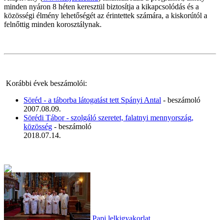
minden nyáron 8 héten keresztül biztosítja a kikapcsolódás és a
közösségi élmény lehetőségét az érintettek számára, a kiskorútól a
felnőttig minden korosztálynak.
Korábbi évek beszámolói:
Söréd - a táborba látogatást tett Spányi Antal
- beszámoló
2007.08.09.
Sörédi Tábor - szolgáló szeretet, falatnyi mennyország,
közösség
- beszámoló
2018.07.14.
Papi lelkigyakorlat