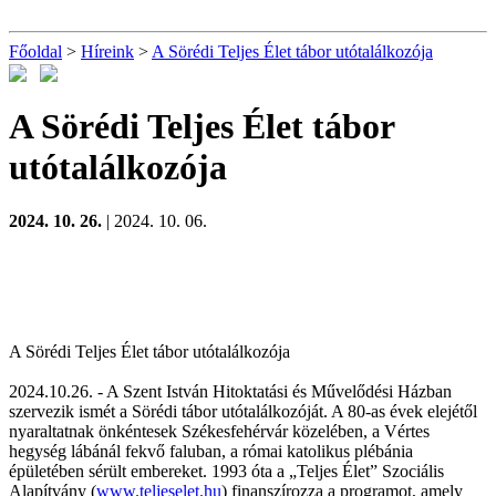
Főoldal
>
Híreink
>
A Sörédi Teljes Élet tábor utótalálkozója
A Sörédi Teljes Élet tábor
utótalálkozója
2024. 10. 26.
| 2024. 10. 06.
A Sörédi Teljes Élet tábor utótalálkozója
2024.10.26. - A Szent István Hitoktatási és Művelődési Házban
szervezik ismét a Sörédi tábor utótalálkozóját. A 80-as évek elejétől
nyaraltatnak önkéntesek Székesfehérvár közelében, a Vértes
hegység lábánál fekvő faluban, a római katolikus plébánia
épületében sérült embereket. 1993 óta a „Teljes Élet” Szociális
Alapítvány (
www.teljeselet.hu
) finanszírozza a programot, amely