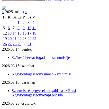
<
2025. május
>
H
K
Sz
Cs
P
Sz
V
1
2
3
4
5
6
7
8
9
10
11
12
13
14
15
16
17
18
19
20
21
22
23
24
25
26
27
28
29
30
31
2026.08.14. péntek
Székesfehérvár fogadalmi szentmiséje
2026.08.15. szombat
Nagyboldogasszony ünnep - szentmise
2026.08.16. vasárnap
Szentmise és jegyesek megáldása az Ercsi
Nagyboldogasszony-napi búcsún
2026.08.20. csütörtök