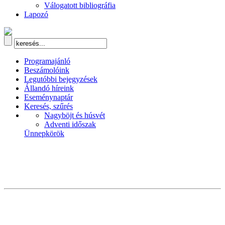
Válogatott bibliográfia
Lapozó
Programajánló
Beszámolóink
Legutóbbi bejegyzések
Állandó híreink
Eseménynaptár
Keresés, szűrés
Nagyböjt és húsvét
Adventi időszak
Ünnepkörök