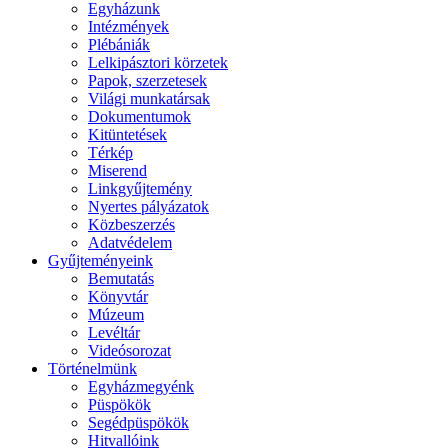
Egyházunk
Intézmények
Plébániák
Lelkipásztori körzetek
Papok, szerzetesek
Világi munkatársak
Dokumentumok
Kitüntetések
Térkép
Miserend
Linkgyűjtemény
Nyertes pályázatok
Közbeszerzés
Adatvédelem
Gyűjteményeink
Bemutatás
Könyvtár
Múzeum
Levéltár
Videósorozat
Történelmünk
Egyházmegyénk
Püspökök
Segédpüspökök
Hitvallóink