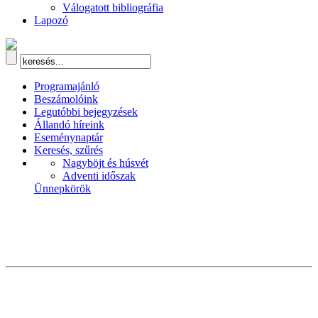
Válogatott bibliográfia
Lapozó
Programajánló
Beszámolóink
Legutóbbi bejegyzések
Állandó híreink
Eseménynaptár
Keresés, szűrés
Nagyböjt és húsvét
Adventi időszak
Ünnepkörök