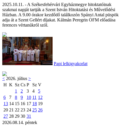
2025.10.11. - A Székesfehérvári Egyházmegye hitoktatóinak
szakmai napját tartják a Szent István Hitoktatási és Művelődési
Házban. A 9.00 órakor kezdődő találkozón Spányi Antal püspök
adja át a Szent Gellért díjakat. Kálmán Peregrin OFM előadása
ferences vértanúkról szól.
Papi lelkigyakorlat
<
2026. július
>
H
K
Sz
Cs
P
Sz
V
1
2
3
4
5
6
7
8
9
10
11
12
13
14
15
16
17
18
19
20
21
22
23
24
25
26
27
28
29
30
31
2026.08.14. péntek