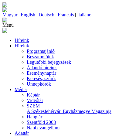
Magyar
|
English
|
Deutsch
|
Francais
|
Italiano
Menü
Híreink
Híreink
Programajánló
Beszámolóink
Legutóbbi bejegyzések
Állandó híreink
Eseménynaptár
Keresés, szűrés
Ünnepkörök
Média
Képtár
Videótár
SZEM
A Székesfehérvári Egyházmegye Magazinja
Hangtár
Szentföld 2008
Napi evangélium
Adattár