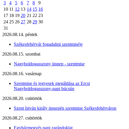
3
4
5
6
7
8
9
10
11
12
13
14
15
16
17
18
19
20
21
22
23
24
25
26
27
28
29
30
31
2026.08.14. péntek
Székesfehérvár fogadalmi szentmiséje
2026.08.15. szombat
Nagyboldogasszony ünnep - szentmise
2026.08.16. vasárnap
Szentmise és jegyesek megáldása az Ercsi
Nagyboldogasszony-napi búcsún
2026.08.20. csütörtök
Szent István király ünnepén szentmise Székesfehérváron
2026.08.27. csütörtök
Egyházmegyés papi zarándoklat