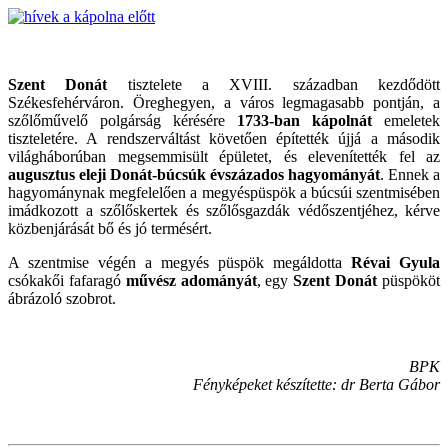
Szent Donát
tisztelete a XVIII. században kezdődött
Székesfehérváron. Öreghegyen, a város legmagasabb pontján, a
szőlőművelő polgárság kérésére
1733-ban kápolnát
emeletek
tiszteletére. A rendszerváltást követően építették újjá a második
világháborúban megsemmisült épületet, és elevenítették fel az
augusztus eleji Donát-búcsúk évszázados hagyományát
. Ennek a
hagyománynak megfelelően a megyéspüspök a búcsúi szentmisében
imádkozott a szőlőskertek és szőlősgazdák védőszentjéhez, kérve
közbenjárását bő és jó termésért.
A szentmise végén a megyés püspök megáldotta
Révai Gyula
csókakői fafaragó
művész adományát
, egy
Szent Donát
püspököt
ábrázoló szobrot.
BPK
Fényképeket készítette: dr Berta Gábor