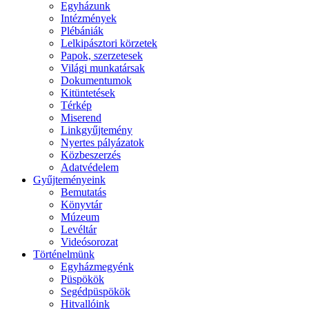
Egyházunk
Intézmények
Plébániák
Lelkipásztori körzetek
Papok, szerzetesek
Világi munkatársak
Dokumentumok
Kitüntetések
Térkép
Miserend
Linkgyűjtemény
Nyertes pályázatok
Közbeszerzés
Adatvédelem
Gyűjteményeink
Bemutatás
Könyvtár
Múzeum
Levéltár
Videósorozat
Történelmünk
Egyházmegyénk
Püspökök
Segédpüspökök
Hitvallóink