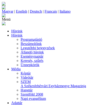
Magyar
|
English
|
Deutsch
|
Francais
|
Italiano
Menü
Híreink
Híreink
Programajánló
Beszámolóink
Legutóbbi bejegyzések
Állandó híreink
Eseménynaptár
Keresés, szűrés
Ünnepkörök
Média
Képtár
Videótár
SZEM
A Székesfehérvári Egyházmegye Magazinja
Hangtár
Szentföld 2008
Napi evangélium
Adattár