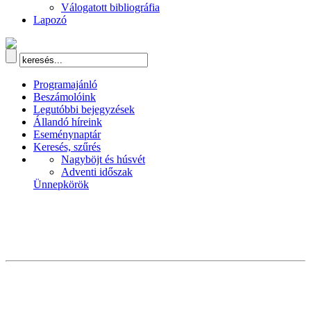
Válogatott bibliográfia
Lapozó
Programajánló
Beszámolóink
Legutóbbi bejegyzések
Állandó híreink
Eseménynaptár
Keresés, szűrés
Nagyböjt és húsvét
Adventi időszak
Ünnepkörök