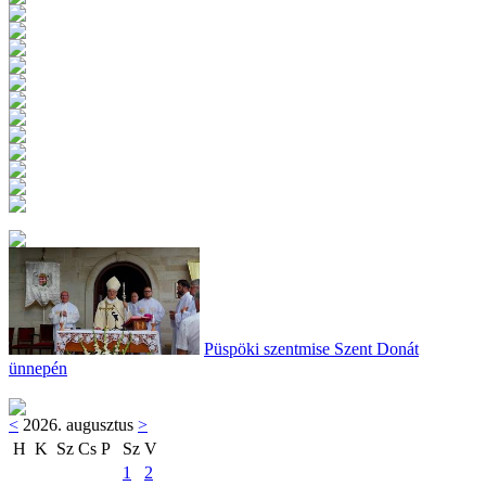
Püspöki szentmise Szent Donát
ünnepén
<
2026. augusztus
>
H
K
Sz
Cs
P
Sz
V
1
2