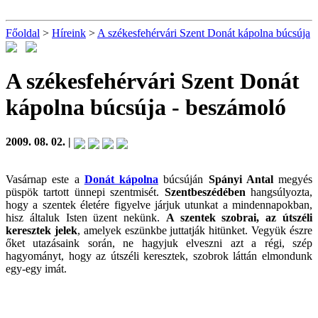
Főoldal
>
Híreink
>
A székesfehérvári Szent Donát kápolna búcsúja
A székesfehérvári Szent Donát
kápolna búcsúja
- beszámoló
2009. 08. 02. |
Vasárnap este a
Donát kápolna
búcsúján
Spányi Antal
megyés
püspök tartott ünnepi szentmisét.
Szentbeszédében
hangsúlyozta,
hogy a szentek életére figyelve járjuk utunkat a mindennapokban,
hisz általuk Isten üzent nekünk.
A szentek szobrai, az útszéli
keresztek jelek
, amelyek eszünkbe juttatják hitünket. Vegyük észre
őket utazásaink során, ne hagyjuk elveszni azt a régi, szép
hagyományt, hogy az útszéli keresztek, szobrok láttán elmondunk
egy-egy imát.