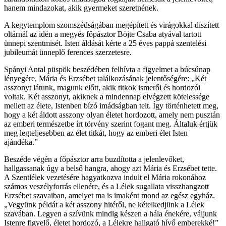
hanem mindazokat, akik gyermeket szeretnének.
A kegytemplom szomszédságában megépített és virágokkal díszített
oltárnál az idén a megyés főpásztor Böjte Csaba atyával tartott
ünnepi szentmisét. Isten áldását kérte a 25 éves pappá szentelési
jubileumát ünneplő ferences szerzetesre.
Spányi Antal püspök beszédében felhívta a figyelmet a búcsúnap
lényegére, Mária és Erzsébet találkozásának jelentőségére: „Két
asszonyt látunk, magunk előtt, akik titkok ismerői és hordozói
voltak. Két asszonyt, akiknek a mindennap elvégzett kötelessége
mellett az élete, Istenben bízó imádságban telt. Így történhetett meg,
hogy a két áldott asszony olyan életet hordozott, amely nem pusztán
az emberi természetbe írt törvény szerint fogant meg. Általuk értjük
meg legteljesebben az élet titkát, hogy az emberi élet Isten
ajándéka.”
Beszéde végén a főpásztor arra buzdította a jelenlevőket,
hallgassanak úgy a belső hangra, ahogy azt Mária és Erzsébet tette.
A Szentlélek vezetésére hagyatkozva indult el Mária rokonához
számos veszélyforrás ellenére, és a Lélek sugallata visszhangzott
Erzsébet szavaiban, amelyet ma is imaként mond az egész egyház.
„Vegyünk példát a két asszony hitéről, ne kételkedjünk a Lélek
szavában. Legyen a szívünk mindig készen a hála énekére, váljunk
Istenre figyelő, életet hordozó, a Lélekre hallgató hívő emberekké!”