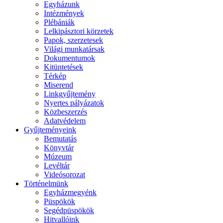
Egyházunk
Intézmények
Plébániák
Lelkipásztori körzetek
Papok, szerzetesek
Világi munkatársak
Dokumentumok
Kitüntetések
Térkép
Miserend
Linkgyűjtemény
Nyertes pályázatok
Közbeszerzés
Adatvédelem
Gyűjteményeink
Bemutatás
Könyvtár
Múzeum
Levéltár
Videósorozat
Történelmünk
Egyházmegyénk
Püspökök
Segédpüspökök
Hitvallóink