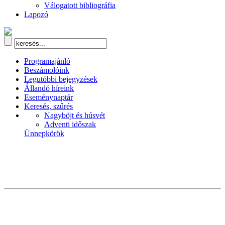
Válogatott bibliográfia
Lapozó
Programajánló
Beszámolóink
Legutóbbi bejegyzések
Állandó híreink
Eseménynaptár
Keresés, szűrés
Nagyböjt és húsvét
Adventi időszak
Ünnepkörök