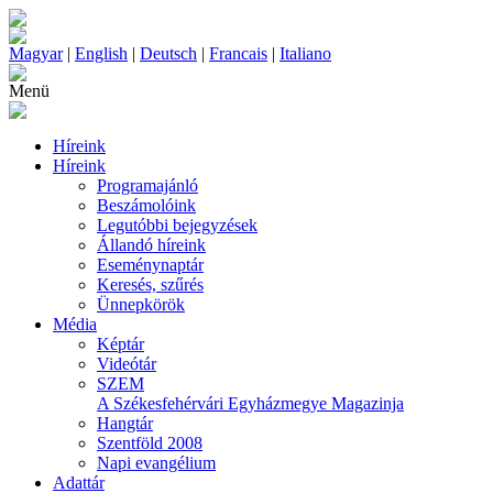
Magyar
|
English
|
Deutsch
|
Francais
|
Italiano
Menü
Híreink
Híreink
Programajánló
Beszámolóink
Legutóbbi bejegyzések
Állandó híreink
Eseménynaptár
Keresés, szűrés
Ünnepkörök
Média
Képtár
Videótár
SZEM
A Székesfehérvári Egyházmegye Magazinja
Hangtár
Szentföld 2008
Napi evangélium
Adattár