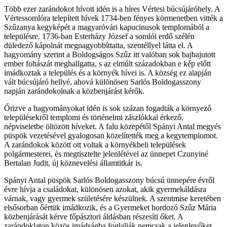
Több ezer zarándokot hívott idén is a híres Vértesi búcsújáróhely. A
Vértessomlóra telepített hívek 1734-ben fényes körmenetben vitték a
Szűzanya kegyképét a magyaróvári kapucinusok templomából a
településre. 1736-ban Esterházy József a somlói erdő szélén
düledező kápolnát megnagyobbíttatta, szentéllyel látta el. A
hagyomány szerint a Boldogságos Szűz itt valóban sok bajbajutott
ember fohászát meghallgatta, s az elmúlt századokban e kép előtt
imádkoztak a település és a környék hívei is. A község ez alapján
vált búcsújáró hellyé, ahová különösen Sarlós Boldogasszony
napján zarándokolnak a közbenjárást kérők.
Őrizve a hagyományokat idén is sok százan fogadták a környező
településekről templomi és történelmi zászlókkal érkező,
népviseletbe öltözött híveket. A falu közepétől Spányi Antal megyés
püspök vezetésével gyalogosan közelítették meg a kegytemplomot.
A zarándokok között ott voltak a környékbeli települések
polgármesterei, és megtisztelte jelenlétével az ünnepet Czunyiné
Bertalan Judit, új köznevelési államtitkár is.
Spányi Antal püspök Sarlós Boldogasszony búcsú ünnepére évről
évre hívja a családokat, különösen azokat, akik gyermekáldásra
várnak, vagy gyermek születésére készülnek. A szentmise keretében
elsősorban őértük imádkozik, és a Gyermeket hordozó Szűz Mária
közbenjárását kérve főpásztori áldásban részesíti őket. A
zarándoklaton közös imádságba foglalják nemcsak a jelenlevőket,