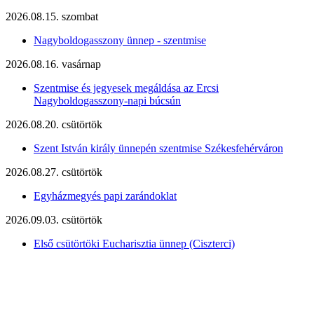
2026.08.15. szombat
Nagyboldogasszony ünnep - szentmise
2026.08.16. vasárnap
Szentmise és jegyesek megáldása az Ercsi
Nagyboldogasszony-napi búcsún
2026.08.20. csütörtök
Szent István király ünnepén szentmise Székesfehérváron
2026.08.27. csütörtök
Egyházmegyés papi zarándoklat
2026.09.03. csütörtök
Első csütörtöki Eucharisztia ünnep (Ciszterci)