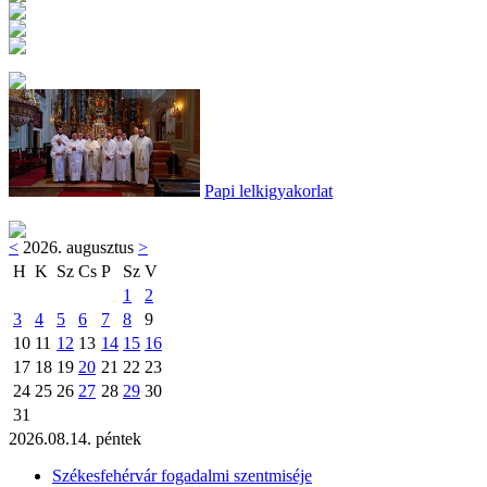
Papi lelkigyakorlat
<
2026. augusztus
>
H
K
Sz
Cs
P
Sz
V
1
2
3
4
5
6
7
8
9
10
11
12
13
14
15
16
17
18
19
20
21
22
23
24
25
26
27
28
29
30
31
2026.08.14. péntek
Székesfehérvár fogadalmi szentmiséje