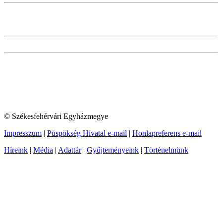
© Székesfehérvári Egyházmegye
Impresszum
|
Püspökség Hivatal e-mail
|
Honlapreferens e-mail
Híreink
|
Média
|
Adattár
|
Gyűjteményeink
|
Történelmünk