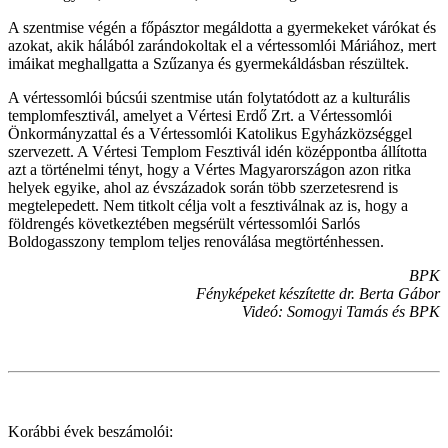
A szentmise végén a főpásztor megáldotta a gyermekeket várókat és
azokat, akik hálából zarándokoltak el a vértessomlói Máriához, mert
imáikat meghallgatta a Szűzanya és gyermekáldásban részültek.
A vértessomlói búcsúi szentmise után folytatódott az a kulturális
templomfesztivál, amelyet a Vértesi Erdő Zrt. a Vértessomlói
Önkormányzattal és a Vértessomlói Katolikus Egyházközséggel
szervezett. A Vértesi Templom Fesztivál idén középpontba állította
azt a történelmi tényt, hogy a Vértes Magyarországon azon ritka
helyek egyike, ahol az évszázadok során több szerzetesrend is
megtelepedett. Nem titkolt célja volt a fesztiválnak az is, hogy a
földrengés következtében megsérült vértessomlói Sarlós
Boldogasszony templom teljes renoválása megtörténhessen.
BPK
Fényképeket készítette dr. Berta Gábor
Videó: Somogyi Tamás és BPK
Korábbi évek beszámolói: