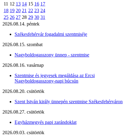
11
12
13
14
15
16
17
18
19
20
21
22
23
24
25
26
27
28
29
30
31
2026.08.14. péntek
Székesfehérvár fogadalmi szentmiséje
2026.08.15. szombat
Nagyboldogasszony ünnep - szentmise
2026.08.16. vasárnap
Szentmise és jegyesek megáldása az Ercsi
Nagyboldogasszony-napi búcsún
2026.08.20. csütörtök
Szent István király ünnepén szentmise Székesfehérváron
2026.08.27. csütörtök
Egyházmegyés papi zarándoklat
2026.09.03. csütörtök