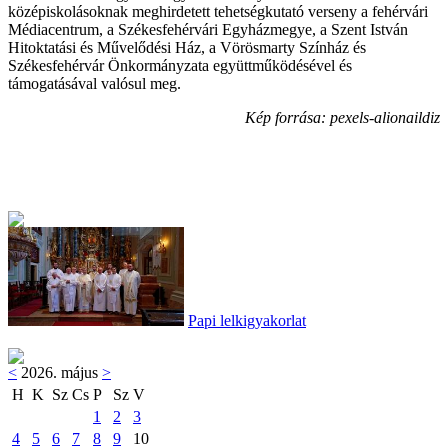
középiskolásoknak meghirdetett tehetségkutató verseny a fehérvári
Médiacentrum, a Székesfehérvári Egyházmegye, a Szent István
Hitoktatási és Művelődési Ház, a Vörösmarty Színház és
Székesfehérvár Önkormányzata együttműködésével és
támogatásával valósul meg.
Kép forrása: pexels-alionaildiz
Papi lelkigyakorlat
<
2026. május
>
H
K
Sz
Cs
P
Sz
V
1
2
3
4
5
6
7
8
9
10