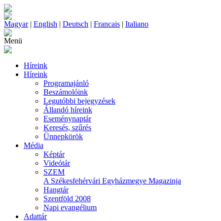
Magyar
|
English
|
Deutsch
|
Francais
|
Italiano
Menü
Híreink
Híreink
Programajánló
Beszámolóink
Legutóbbi bejegyzések
Állandó híreink
Eseménynaptár
Keresés, szűrés
Ünnepkörök
Média
Képtár
Videótár
SZEM
A Székesfehérvári Egyházmegye Magazinja
Hangtár
Szentföld 2008
Napi evangélium
Adattár