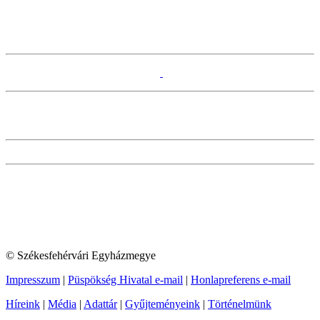
© Székesfehérvári Egyházmegye
Impresszum
|
Püspökség Hivatal e-mail
|
Honlapreferens e-mail
Híreink
|
Média
|
Adattár
|
Gyűjteményeink
|
Történelmünk