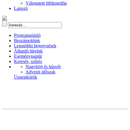
Válogatott bibliográfia
Lapozó
Programajánló
Beszámolóink
Legutóbbi bejegyzések
Állandó híreink
Eseménynaptár
Keresés, szűrés
Nagyböjt és húsvét
Adventi időszak
Ünnepkörök