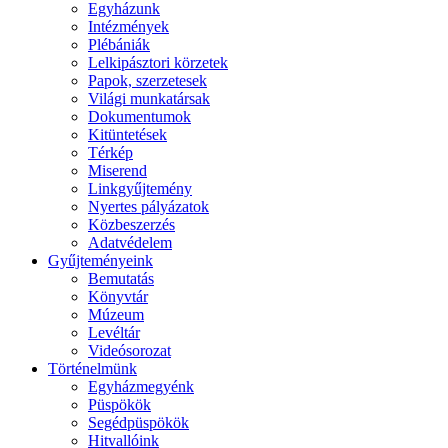
Egyházunk
Intézmények
Plébániák
Lelkipásztori körzetek
Papok, szerzetesek
Világi munkatársak
Dokumentumok
Kitüntetések
Térkép
Miserend
Linkgyűjtemény
Nyertes pályázatok
Közbeszerzés
Adatvédelem
Gyűjteményeink
Bemutatás
Könyvtár
Múzeum
Levéltár
Videósorozat
Történelmünk
Egyházmegyénk
Püspökök
Segédpüspökök
Hitvallóink