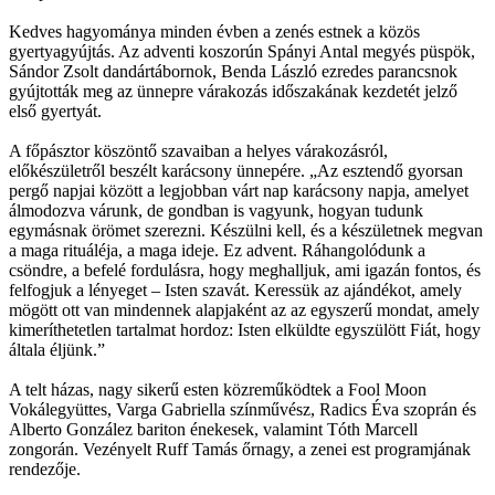
Kedves hagyománya minden évben a zenés estnek a közös
gyertyagyújtás. Az adventi koszorún Spányi Antal megyés püspök,
Sándor Zsolt dandártábornok, Benda László ezredes parancsnok
gyújtották meg az ünnepre várakozás időszakának kezdetét jelző
első gyertyát.
A főpásztor köszöntő szavaiban a helyes várakozásról,
előkészületről beszélt karácsony ünnepére. „Az esztendő gyorsan
pergő napjai között a legjobban várt nap karácsony napja, amelyet
álmodozva várunk, de gondban is vagyunk, hogyan tudunk
egymásnak örömet szerezni. Készülni kell, és a készületnek megvan
a maga rituáléja, a maga ideje. Ez advent. Ráhangolódunk a
csöndre, a befelé fordulásra, hogy meghalljuk, ami igazán fontos, és
felfogjuk a lényeget – Isten szavát. Keressük az ajándékot, amely
mögött ott van mindennek alapjaként az az egyszerű mondat, amely
kimeríthetetlen tartalmat hordoz: Isten elküldte egyszülött Fiát, hogy
általa éljünk.”
A telt házas, nagy sikerű esten közreműködtek a Fool Moon
Vokálegyüttes, Varga Gabriella színművész, Radics Éva szoprán és
Alberto González bariton énekesek, valamint Tóth Marcell
zongorán. Vezényelt Ruff Tamás őrnagy, a zenei est programjának
rendezője.