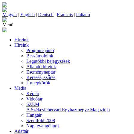
Magyar
|
English
|
Deutsch
|
Francais
|
Italiano
Menü
Híreink
Híreink
Programajánló
Beszámolóink
Legutóbbi bejegyzések
Állandó híreink
Eseménynaptár
Keresés, szűrés
Ünnepkörök
Média
Képtár
Videótár
SZEM
A Székesfehérvári Egyházmegye Magazinja
Hangtár
Szentföld 2008
Napi evangélium
Adattár