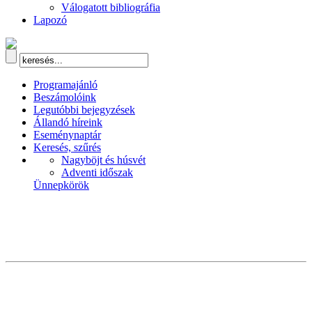
Válogatott bibliográfia
Lapozó
Programajánló
Beszámolóink
Legutóbbi bejegyzések
Állandó híreink
Eseménynaptár
Keresés, szűrés
Nagyböjt és húsvét
Adventi időszak
Ünnepkörök