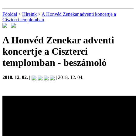
Főoldal
>
Híreink
>
A Honvéd Zenekar adventi koncertje a
Ciszterci templomban
A Honvéd Zenekar adventi
koncertje a Ciszterci
templomban
- beszámoló
2018. 12. 02. |
| 2018. 12. 04.