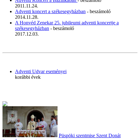
Adventi Koncert a Bazilikában
- beszámoló
2011.11.24.
Adventi koncert a székesegyházban
- beszámoló
2014.11.28.
A Honvéd Zenekar 25. jubileumi adventi koncertje a
székesegyházban
- beszámoló
2017.12.03.
Adventi Udvar eseményei
korábbi évek
Püspöki szentmise Szent Donát