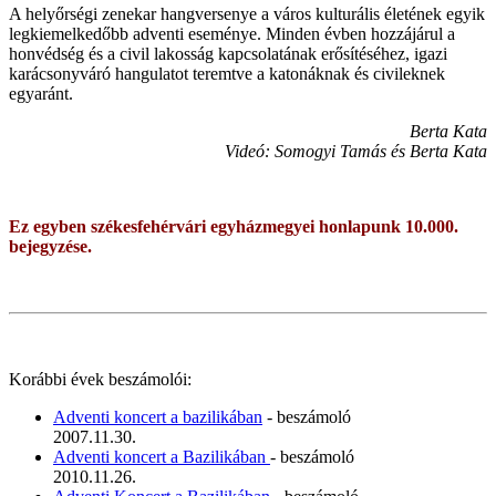
A helyőrségi zenekar hangversenye a város kulturális életének egyik
legkiemelkedőbb adventi eseménye. Minden évben hozzájárul a
honvédség és a civil lakosság kapcsolatának erősítéséhez, igazi
karácsonyváró hangulatot teremtve a katonáknak és civileknek
egyaránt.
Berta Kata
Videó: Somogyi Tamás és Berta Kata
Ez egyben székesfehérvári egyházmegyei honlapunk 10.000.
bejegyzése.
Korábbi évek beszámolói:
Adventi koncert a bazilikában
- beszámoló
2007.11.30.
Adventi koncert a Bazilikában
- beszámoló
2010.11.26.