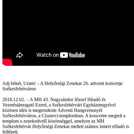
Adj békét, Uram! – A Helyőrségi Zenekar 26. adventi koncertje
Székesfehérváron
2018.12.02. – A MH 43. Nagysándor József Híradó és
Vezetéstámogató Ezred, a Székesfehérvári Egyházmegyével
közösen idén is megrendezte Adventi Hangversenyét
Székesfehérváron, a Ciszterci-templomban. A koncertre megtelt a
templom a zenekedvelő közönséggel, amelyen az MH
Székesfehérvár Helyőrségi Zenekar mellett számos ismert előadó is
fellépett.