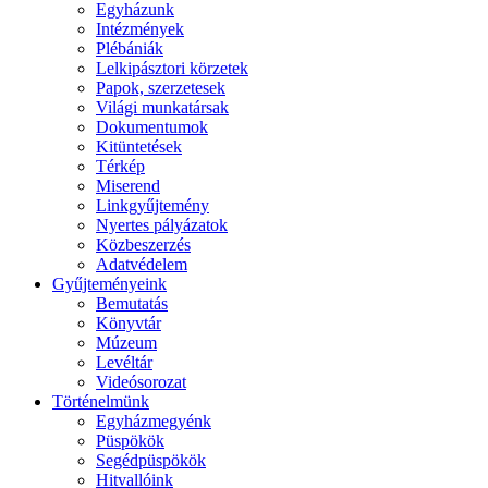
Egyházunk
Intézmények
Plébániák
Lelkipásztori körzetek
Papok, szerzetesek
Világi munkatársak
Dokumentumok
Kitüntetések
Térkép
Miserend
Linkgyűjtemény
Nyertes pályázatok
Közbeszerzés
Adatvédelem
Gyűjteményeink
Bemutatás
Könyvtár
Múzeum
Levéltár
Videósorozat
Történelmünk
Egyházmegyénk
Püspökök
Segédpüspökök
Hitvallóink