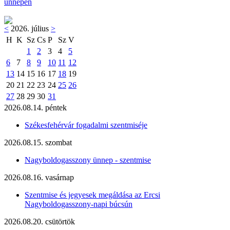
ünnepén
<
2026. július
>
H
K
Sz
Cs
P
Sz
V
1
2
3
4
5
6
7
8
9
10
11
12
13
14
15
16
17
18
19
20
21
22
23
24
25
26
27
28
29
30
31
2026.08.14. péntek
Székesfehérvár fogadalmi szentmiséje
2026.08.15. szombat
Nagyboldogasszony ünnep - szentmise
2026.08.16. vasárnap
Szentmise és jegyesek megáldása az Ercsi
Nagyboldogasszony-napi búcsún
2026.08.20. csütörtök