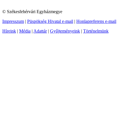
© Székesfehérvári Egyházmegye
Impresszum
|
Püspökség Hivatal e-mail
|
Honlapreferens e-mail
Híreink
|
Média
|
Adattár
|
Gyűjteményeink
|
Történelmünk