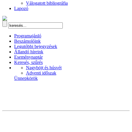
Válogatott bibliográfia
Lapozó
Programajánló
Beszámolóink
Legutóbbi bejegyzések
Állandó híreink
Eseménynaptár
Keresés, szűrés
Nagyböjt és húsvét
Adventi időszak
Ünnepkörök