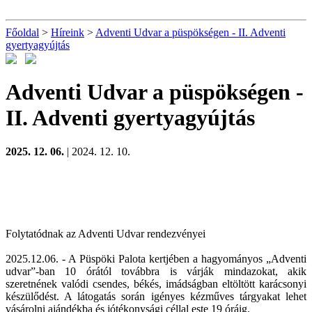
Főoldal
>
Híreink
>
Adventi Udvar a püspökségen - II. Adventi
gyertyagyújtás
Adventi Udvar a püspökségen -
II. Adventi gyertyagyújtás
2025. 12. 06.
| 2024. 12. 10.
Folytatódnak az Adventi Udvar rendezvényei
2025.12.06. - A Püspöki Palota kertjében a hagyományos „Adventi
udvar”-ban 10 órától továbbra is várják mindazokat, akik
szeretnének valódi csendes, békés, imádságban eltöltött karácsonyi
készülődést. A látogatás során igényes kézműves tárgyakat lehet
vásárolni ajándékba és jótékonysági
céllal este 19 óráig.