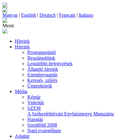
Magyar
|
English
|
Deutsch
|
Francais
|
Italiano
Menü
Híreink
Híreink
Programajánló
Beszámolóink
Legutóbbi bejegyzések
Állandó híreink
Eseménynaptár
Keresés, szűrés
Ünnepkörök
Média
Képtár
Videótár
SZEM
A Székesfehérvári Egyházmegye Magazinja
Hangtár
Szentföld 2008
Napi evangélium
Adattár