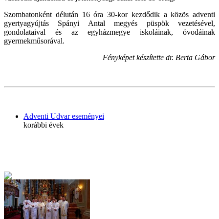
Szombatonként délután 16 óra 30-kor kezdődik a közös adventi
gyertyagyújtás Spányi Antal megyés püspök vezetésével,
gondolataival és az egyházmegye iskoláinak, óvodáinak
gyermekműsorával.
Fényképet készítette dr. Berta Gábor
Adventi Udvar eseményei
korábbi évek