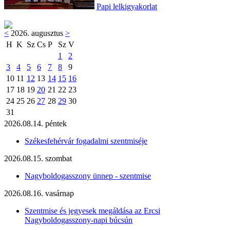
Papi lelkigyakorlat
<
2026. augusztus
>
H
K
Sz
Cs
P
Sz
V
1
2
3
4
5
6
7
8
9
10
11
12
13
14
15
16
17
18
19
20
21
22
23
24
25
26
27
28
29
30
31
2026.08.14. péntek
Székesfehérvár fogadalmi szentmiséje
2026.08.15. szombat
Nagyboldogasszony ünnep - szentmise
2026.08.16. vasárnap
Szentmise és jegyesek megáldása az Ercsi
Nagyboldogasszony-napi búcsún