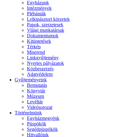
Egyházunk
Intézmények
Plébániák
Lelkipásztori körzetek
Papok, szerzetesek
Világi munkatársak
Dokumentumok
Kitüntetések
Térkép
Miserend
Linkgyűjtemény
Nyertes pályázatok
Közbeszerzés
Adatvédelem
Gyűjteményeink
Bemutatás
Könyvtár
Múzeum
Levéltár
Videósorozat
Történelmünk
Egyházmegyénk
Püspökök
Segédpüspökök
Hitvallóink