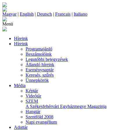
Magyar
|
English
|
Deutsch
|
Francais
|
Italiano
Menü
Híreink
Híreink
Programajánló
Beszámolóink
Legutóbbi bejegyzések
Állandó híreink
Eseménynaptár
Keresés, szűrés
Ünnepkörök
Média
Képtár
Videótár
SZEM
A Székesfehérvári Egyházmegye Magazinja
Hangtár
Szentföld 2008
Napi evangélium
Adattár