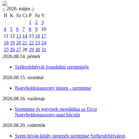
<
2026. május
>
H
K
Sz
Cs
P
Sz
V
1
2
3
4
5
6
7
8
9
10
11
12
13
14
15
16
17
18
19
20
21
22
23
24
25
26
27
28
29
30
31
2026.08.14. péntek
Székesfehérvár fogadalmi szentmiséje
2026.08.15. szombat
Nagyboldogasszony ünnep - szentmise
2026.08.16. vasárnap
Szentmise és jegyesek megáldása az Ercsi
Nagyboldogasszony-napi búcsún
2026.08.20. csütörtök
Szent István király ünnepén szentmise Székesfehérváron