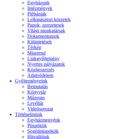
Egyházunk
Intézmények
Plébániák
Lelkipásztori körzetek
Papok, szerzetesek
Világi munkatársak
Dokumentumok
Kitüntetések
Térkép
Miserend
Linkgyűjtemény
Nyertes pályázatok
Közbeszerzés
Adatvédelem
Gyűjteményeink
Bemutatás
Könyvtár
Múzeum
Levéltár
Videósorozat
Történelmünk
Egyházmegyénk
Püspökök
Segédpüspökök
Hitvallóink