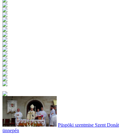
Püspöki szentmise Szent Donát
ünnepén