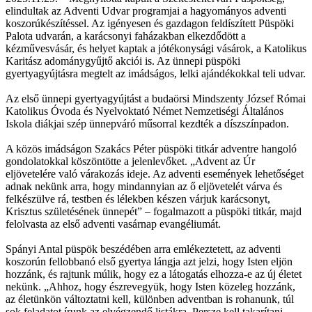
elindultak az Adventi Udvar programjai a hagyományos adventi
koszorúkészítéssel. Az igényesen és gazdagon feldíszített Püspöki
Palota udvarán, a karácsonyi faházakban elkezdődött a
kézművesvásár, és helyet kaptak a jótékonysági vásárok, a Katolikus
Karitász adománygyűjtő akciói is. Az ünnepi püspöki
gyertyagyújtásra megtelt az imádságos, lelki ajándékokkal teli udvar.
Az első ünnepi gyertyagyújtást a budaörsi Mindszenty József Római
Katolikus Óvoda és Nyelvoktató Német Nemzetiségi Általános
Iskola diákjai szép ünnepváró műsorral kezdték a díszszínpadon.
A közös imádságon Szakács Péter püspöki titkár adventre hangoló
gondolatokkal köszöntötte a jelenlevőket. „Advent az Úr
eljövetelére való várakozás ideje. Az adventi események lehetőséget
adnak nekünk arra, hogy mindannyian az ő eljövetelét várva és
felkészülve rá, testben és lélekben készen várjuk karácsonyt,
Krisztus születésének ünnepét” – fogalmazott a püspöki titkár, majd
felolvasta az első adventi vasárnap evangéliumát.
Spányi Antal püspök beszédében arra emlékeztetett, az adventi
koszorún fellobbanó első gyertya lángja azt jelzi, hogy Isten eljön
hozzánk, és rajtunk múlik, hogy ez a látogatás elhozza-e az új életet
nekünk. „Ahhoz, hogy észrevegyük, hogy Isten közeleg hozzánk,
az életünkön változtatni kell, különben adventban is rohanunk, túl
sok feladatot írunk az elvégzendő listákra. Persze kell takarítani,