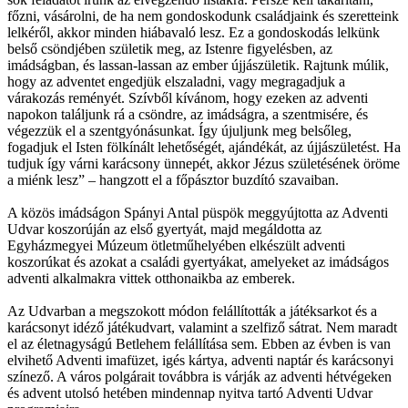
főzni, vásárolni, de ha nem gondoskodunk családjaink és szeretteink
lelkéről, akkor minden hiábavaló lesz. Ez a gondoskodás lelkünk
belső csöndjében születik meg, az Istenre figyelésben, az
imádságban, és lassan-lassan az ember újjászületik. Rajtunk múlik,
hogy az adventet engedjük elszaladni, vagy megragadjuk a
várakozás reményét. Szívből kívánom, hogy ezeken az adventi
napokon találjunk rá a csöndre, az imádságra, a szentmisére, és
végezzük el a szentgyónásunkat. Így újuljunk meg belsőleg,
fogadjuk el Isten fölkínált lehetőségét, ajándékát, az újjászületést. Ha
tudjuk így várni karácsony ünnepét, akkor Jézus születésének öröme
a miénk lesz” – hangzott el a főpásztor buzdító szavaiban.
A közös imádságon Spányi Antal püspök meggyújtotta az Adventi
Udvar koszorúján az első gyertyát, majd megáldotta az
Egyházmegyei Múzeum ötletműhelyében elkészült adventi
koszorúkat és azokat a családi gyertyákat, amelyeket az imádságos
adventi alkalmakra vittek otthonaikba az emberek.
Az Udvarban a megszokott módon felállították a játéksarkot és a
karácsonyt idéző játékudvart, valamint a szelfiző sátrat. Nem maradt
el az életnagyságú Betlehem felállítása sem. Ebben az évben is van
elvihető Adventi imafüzet, igés kártya, adventi naptár és karácsonyi
színező. A város polgárait továbbra is várják az adventi hétvégeken
és advent utolsó hetében mindennap nyitva tartó Adventi Udvar