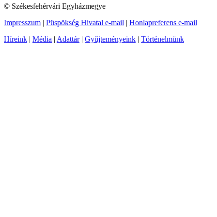
© Székesfehérvári Egyházmegye
Impresszum
|
Püspökség Hivatal e-mail
|
Honlapreferens e-mail
Híreink
|
Média
|
Adattár
|
Gyűjteményeink
|
Történelmünk