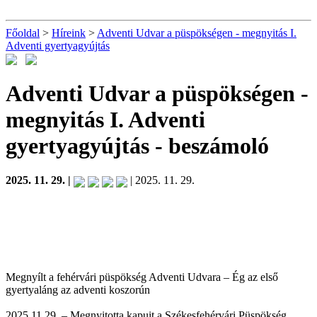
Főoldal
>
Híreink
>
Adventi Udvar a püspökségen - megnyitás I.
Adventi gyertyagyújtás
Adventi Udvar a püspökségen -
megnyitás I. Adventi
gyertyagyújtás
- beszámoló
2025. 11. 29. |
| 2025. 11. 29.
Megnyílt a fehérvári püspökség Adventi Udvara – Ég az első
gyertyaláng az adventi koszorún
2025.11.29. – Megnyitotta kapuit a Székesfehérvári Püspökség,