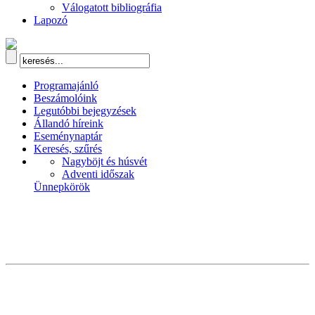
Válogatott bibliográfia
Lapozó
Programajánló
Beszámolóink
Legutóbbi bejegyzések
Állandó híreink
Eseménynaptár
Keresés, szűrés
Nagyböjt és húsvét
Adventi időszak
Ünnepkörök