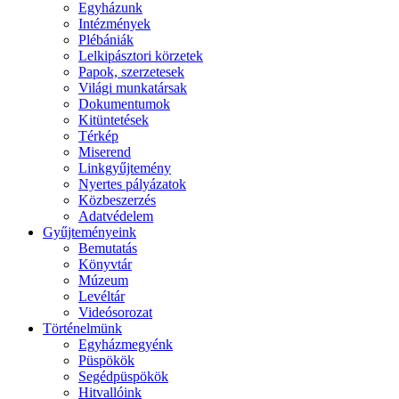
Egyházunk
Intézmények
Plébániák
Lelkipásztori körzetek
Papok, szerzetesek
Világi munkatársak
Dokumentumok
Kitüntetések
Térkép
Miserend
Linkgyűjtemény
Nyertes pályázatok
Közbeszerzés
Adatvédelem
Gyűjteményeink
Bemutatás
Könyvtár
Múzeum
Levéltár
Videósorozat
Történelmünk
Egyházmegyénk
Püspökök
Segédpüspökök
Hitvallóink