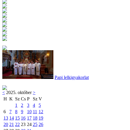
Papi lelkigyakorlat
<
2025. október
>
H
K
Sz
Cs
P
Sz
V
1
2
3
4
5
6
7
8
9
10
11
12
13
14
15
16
17
18
19
20
21
22
23
24
25
26