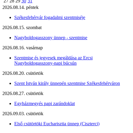
27
28
29
30
31
2026.08.14. péntek
Székesfehérvár fogadalmi szentmiséje
2026.08.15. szombat
Nagyboldogasszony ünnep - szentmise
2026.08.16. vasárnap
Szentmise és jegyesek megáldása az Ercsi
Nagyboldogasszony-napi búcsún
2026.08.20. csütörtök
Szent István király ünnepén szentmise Székesfehérváron
2026.08.27. csütörtök
Egyházmegyés papi zarándoklat
2026.09.03. csütörtök
Első csütörtöki Eucharisztia ünnep (Ciszterci)