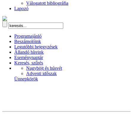
Válogatott bibliográfia
Lapozó
Programajánló
Beszámolóink
Legutóbbi bejegyzések
Állandó híreink
Eseménynaptár
Keresés, szűrés
Nagyböjt és húsvét
Adventi időszak
Ünnepkörök