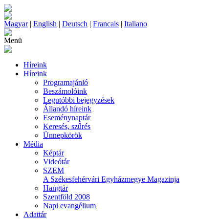
Magyar
|
English
|
Deutsch
|
Francais
|
Italiano
Menü
Híreink
Híreink
Programajánló
Beszámolóink
Legutóbbi bejegyzések
Állandó híreink
Eseménynaptár
Keresés, szűrés
Ünnepkörök
Média
Képtár
Videótár
SZEM
A Székesfehérvári Egyházmegye Magazinja
Hangtár
Szentföld 2008
Napi evangélium
Adattár