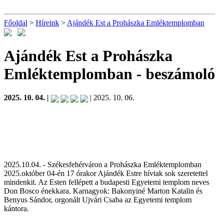
Főoldal
>
Híreink
>
Ajándék Est a Prohászka Emléktemplomban
Ajándék Est a Prohászka
Emléktemplomban
- beszámoló
2025. 10. 04. |
| 2025. 10. 06.
2025.10.04. - Székesfehérváron a Prohászka Emléktemplomban
2025.október 04-én 17 órakor Ajándék Estre hívtak sok szeretettel
mindenkit. Az Esten fellépett a budapesti Egyetemi templom neves
Don Bosco énekkara. Karnagyok: Bakonyiné Marton Katalin és
Benyus Sándor, orgonált Ujvári Csaba az Egyetemi templom
kántora.