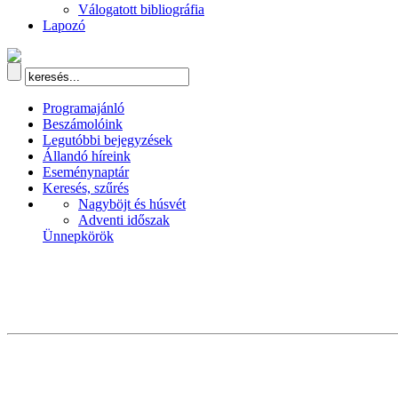
Válogatott bibliográfia
Lapozó
Programajánló
Beszámolóink
Legutóbbi bejegyzések
Állandó híreink
Eseménynaptár
Keresés, szűrés
Nagyböjt és húsvét
Adventi időszak
Ünnepkörök