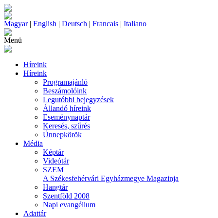
Magyar
|
English
|
Deutsch
|
Francais
|
Italiano
Menü
Híreink
Híreink
Programajánló
Beszámolóink
Legutóbbi bejegyzések
Állandó híreink
Eseménynaptár
Keresés, szűrés
Ünnepkörök
Média
Képtár
Videótár
SZEM
A Székesfehérvári Egyházmegye Magazinja
Hangtár
Szentföld 2008
Napi evangélium
Adattár