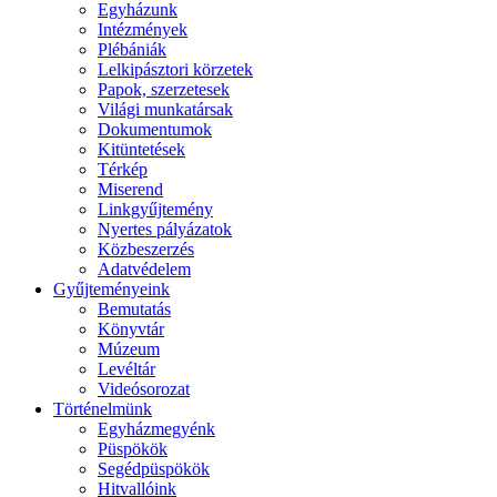
Egyházunk
Intézmények
Plébániák
Lelkipásztori körzetek
Papok, szerzetesek
Világi munkatársak
Dokumentumok
Kitüntetések
Térkép
Miserend
Linkgyűjtemény
Nyertes pályázatok
Közbeszerzés
Adatvédelem
Gyűjteményeink
Bemutatás
Könyvtár
Múzeum
Levéltár
Videósorozat
Történelmünk
Egyházmegyénk
Püspökök
Segédpüspökök
Hitvallóink