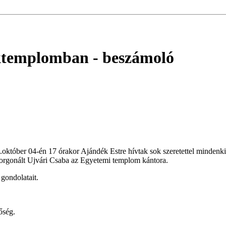
éktemplomban
- beszámoló
tóber 04-én 17 órakor Ajándék Estre hívtak sok szeretettel mindenki
orgonált Ujvári Csaba az Egyetemi templom kántora.
gondolatait.
őség.