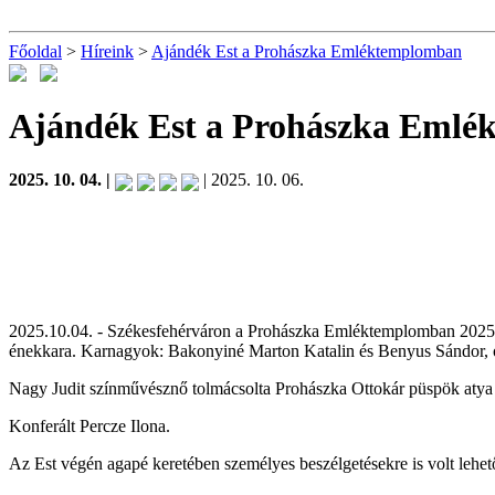
Főoldal
>
Híreink
>
Ajándék Est a Prohászka Emléktemplomban
Ajándék Est a Prohászka Eml
2025. 10. 04. |
| 2025. 10. 06.
2025.10.04. - Székesfehérváron a Prohászka Emléktemplomban 2025.ok
énekkara. Karnagyok: Bakonyiné Marton Katalin és Benyus Sándor, 
Nagy Judit színművésznő tolmácsolta Prohászka Ottokár püspök atya 
Konferált Percze Ilona.
Az Est végén agapé keretében személyes beszélgetésekre is volt lehet