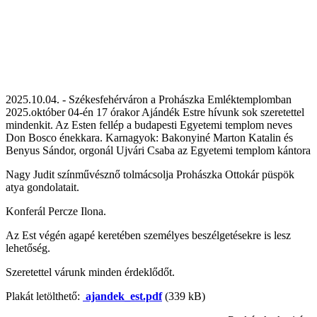
2025.10.04. - Székesfehérváron a Prohászka Emléktemplomban
2025.október 04-én 17 órakor Ajándék Estre hívunk sok szeretettel
mindenkit. Az Esten fellép a budapesti Egyetemi templom neves
Don Bosco énekkara. Karnagyok: Bakonyiné Marton Katalin és
Benyus Sándor, orgonál Ujvári Csaba az Egyetemi templom kántora
Nagy Judit színművésznő tolmácsolja Prohászka Ottokár püspök
atya gondolatait.
Konferál Percze Ilona.
Az Est végén agapé keretében személyes beszélgetésekre is lesz
lehetőség.
Szeretettel várunk minden érdeklődőt.
Plakát letölthető:
ajandek_est.pdf
(339 kB)