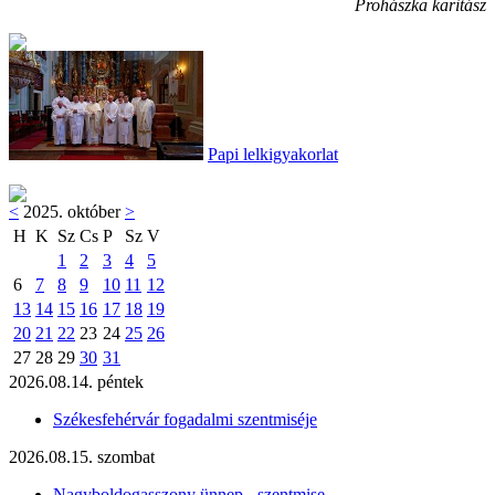
Prohászka karitász
Papi lelkigyakorlat
<
2025. október
>
H
K
Sz
Cs
P
Sz
V
1
2
3
4
5
6
7
8
9
10
11
12
13
14
15
16
17
18
19
20
21
22
23
24
25
26
27
28
29
30
31
2026.08.14. péntek
Székesfehérvár fogadalmi szentmiséje
2026.08.15. szombat
Nagyboldogasszony ünnep - szentmise