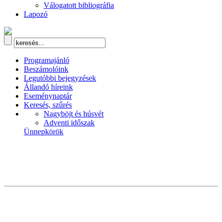
Válogatott bibliográfia
Lapozó
Programajánló
Beszámolóink
Legutóbbi bejegyzések
Állandó híreink
Eseménynaptár
Keresés, szűrés
Nagyböjt és húsvét
Adventi időszak
Ünnepkörök