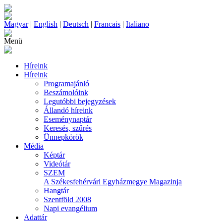
Magyar
|
English
|
Deutsch
|
Francais
|
Italiano
Menü
Híreink
Híreink
Programajánló
Beszámolóink
Legutóbbi bejegyzések
Állandó híreink
Eseménynaptár
Keresés, szűrés
Ünnepkörök
Média
Képtár
Videótár
SZEM
A Székesfehérvári Egyházmegye Magazinja
Hangtár
Szentföld 2008
Napi evangélium
Adattár