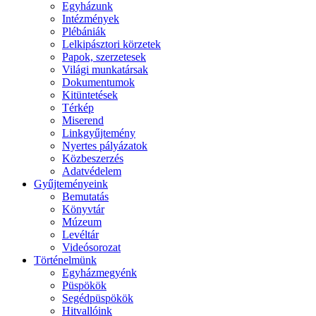
Egyházunk
Intézmények
Plébániák
Lelkipásztori körzetek
Papok, szerzetesek
Világi munkatársak
Dokumentumok
Kitüntetések
Térkép
Miserend
Linkgyűjtemény
Nyertes pályázatok
Közbeszerzés
Adatvédelem
Gyűjteményeink
Bemutatás
Könyvtár
Múzeum
Levéltár
Videósorozat
Történelmünk
Egyházmegyénk
Püspökök
Segédpüspökök
Hitvallóink