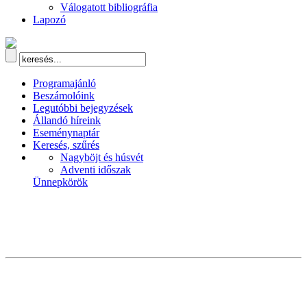
Válogatott bibliográfia
Lapozó
Programajánló
Beszámolóink
Legutóbbi bejegyzések
Állandó híreink
Eseménynaptár
Keresés, szűrés
Nagyböjt és húsvét
Adventi időszak
Ünnepkörök