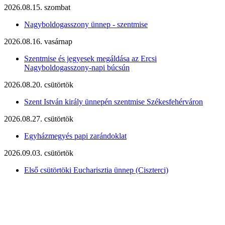
2026.08.15. szombat
Nagyboldogasszony ünnep - szentmise
2026.08.16. vasárnap
Szentmise és jegyesek megáldása az Ercsi
Nagyboldogasszony-napi búcsún
2026.08.20. csütörtök
Szent István király ünnepén szentmise Székesfehérváron
2026.08.27. csütörtök
Egyházmegyés papi zarándoklat
2026.09.03. csütörtök
Első csütörtöki Eucharisztia ünnep (Ciszterci)