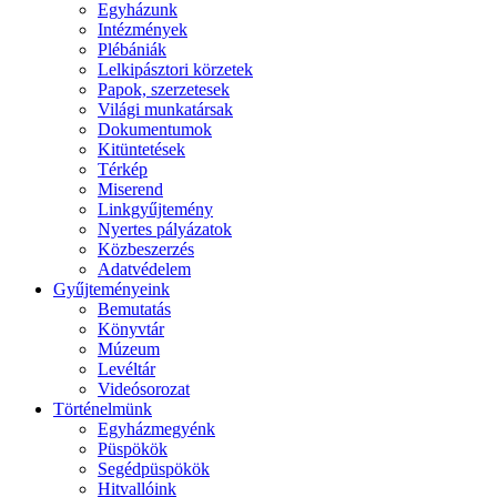
Egyházunk
Intézmények
Plébániák
Lelkipásztori körzetek
Papok, szerzetesek
Világi munkatársak
Dokumentumok
Kitüntetések
Térkép
Miserend
Linkgyűjtemény
Nyertes pályázatok
Közbeszerzés
Adatvédelem
Gyűjteményeink
Bemutatás
Könyvtár
Múzeum
Levéltár
Videósorozat
Történelmünk
Egyházmegyénk
Püspökök
Segédpüspökök
Hitvallóink