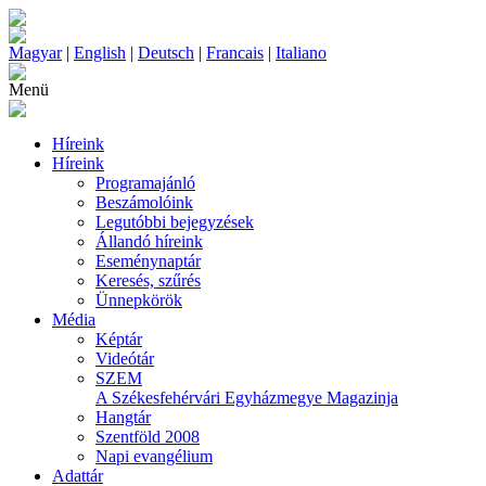
Magyar
|
English
|
Deutsch
|
Francais
|
Italiano
Menü
Híreink
Híreink
Programajánló
Beszámolóink
Legutóbbi bejegyzések
Állandó híreink
Eseménynaptár
Keresés, szűrés
Ünnepkörök
Média
Képtár
Videótár
SZEM
A Székesfehérvári Egyházmegye Magazinja
Hangtár
Szentföld 2008
Napi evangélium
Adattár