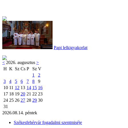
Papi lelkigyakorlat
<
2026. augusztus
>
H
K
Sz
Cs
P
Sz
V
1
2
3
4
5
6
7
8
9
10
11
12
13
14
15
16
17
18
19
20
21
22
23
24
25
26
27
28
29
30
31
2026.08.14. péntek
Székesfehérvár fogadalmi szentmiséje