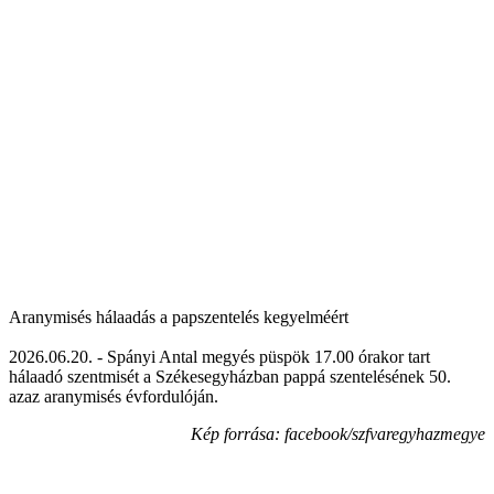
Aranymisés hálaadás a papszentelés kegyelméért
2026.06.20. - Spányi Antal megyés püspök 17.00 órakor tart
hálaadó szentmisét a Székesegyházban pappá szentelésének 50.
azaz aranymisés évfordulóján.
Kép forrása: facebook/szfvaregyhazmegye