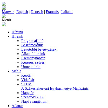
Magyar
|
English
|
Deutsch
|
Francais
|
Italiano
Menü
Híreink
Híreink
Programajánló
Beszámolóink
Legutóbbi bejegyzések
Állandó híreink
Eseménynaptár
Keresés, szűrés
Ünnepkörök
Média
Képtár
Videótár
SZEM
A Székesfehérvári Egyházmegye Magazinja
Hangtár
Szentföld 2008
Napi evangélium
Adattár