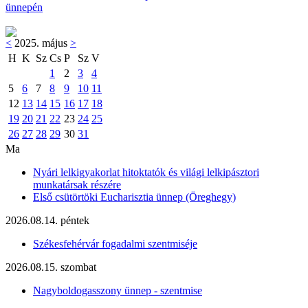
ünnepén
<
2025. május
>
H
K
Sz
Cs
P
Sz
V
1
2
3
4
5
6
7
8
9
10
11
12
13
14
15
16
17
18
19
20
21
22
23
24
25
26
27
28
29
30
31
Ma
Nyári lelkigyakorlat hitoktatók és világi lelkipásztori
munkatársak részére
Első csütörtöki Eucharisztia ünnep (Öreghegy)
2026.08.14. péntek
Székesfehérvár fogadalmi szentmiséje
2026.08.15. szombat
Nagyboldogasszony ünnep - szentmise