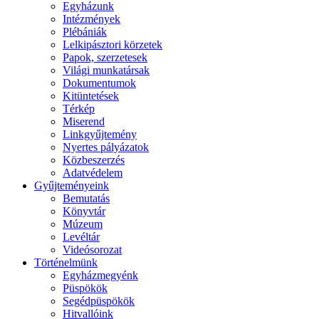
Egyházunk
Intézmények
Plébániák
Lelkipásztori körzetek
Papok, szerzetesek
Világi munkatársak
Dokumentumok
Kitüntetések
Térkép
Miserend
Linkgyűjtemény
Nyertes pályázatok
Közbeszerzés
Adatvédelem
Gyűjteményeink
Bemutatás
Könyvtár
Múzeum
Levéltár
Videósorozat
Történelmünk
Egyházmegyénk
Püspökök
Segédpüspökök
Hitvallóink