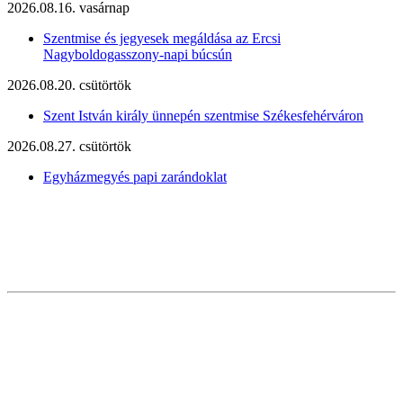
2026.08.16. vasárnap
Szentmise és jegyesek megáldása az Ercsi
Nagyboldogasszony-napi búcsún
2026.08.20. csütörtök
Szent István király ünnepén szentmise Székesfehérváron
2026.08.27. csütörtök
Egyházmegyés papi zarándoklat