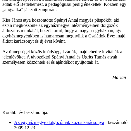
adtak elő Betlehemest, a pedagógusai pedig énekeltek. Közben egy
„angyalka” játszott zongorán.
Kiss János atya köszöntötte Spányi Antal megyés püspököt, aki
eztán megköszönte az egyházmegye intézményeiben dolgozók
áldozatos munkáját, beszélt arról, hogy a magyar egyházban, így
egyházmegyénkben is hamarosan megnyílik a Családok Éve; majd
áldott karácsonyt és új évet kívánt.
Az ünnepséget közös imádsággal zárták, majd ebédre invitálták a
jelenlévőket. A távozóktól Spányi Antal és Ugrits Tamás atyák
személyesen köszöntek el és ajándékot nyújtottak át.
- Marian -
Korábbi év beszámolója:
Az egyházmegye dolgozóinak közös karácsonya
- beszámoló
2009.12.23.