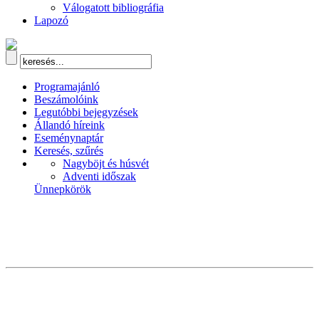
Válogatott bibliográfia
Lapozó
Programajánló
Beszámolóink
Legutóbbi bejegyzések
Állandó híreink
Eseménynaptár
Keresés, szűrés
Nagyböjt és húsvét
Adventi időszak
Ünnepkörök