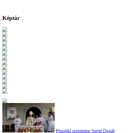
Képtár
Püspöki szentmise Szent Donát