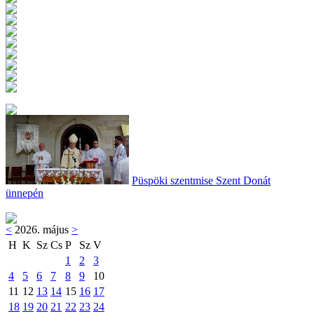
Püspöki szentmise Szent Donát
ünnepén
<
2026. május
>
H
K
Sz
Cs
P
Sz
V
1
2
3
4
5
6
7
8
9
10
11
12
13
14
15
16
17
18
19
20
21
22
23
24