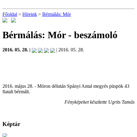
Főoldal
>
Híreink
>
Bérmálás: Mór
Bérmálás: Mór
- beszámoló
2016. 05. 28. |
| 2016. 05. 28.
2016. május 28. - Móron délután Spányi Antal megyés püspök 43
fiatalt bérmált.
Fényképeket készítette Ugrits Tamás
Képtár