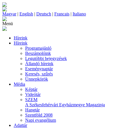
Magyar
|
English
|
Deutsch
|
Francais
|
Italiano
Menü
Híreink
Híreink
Programajánló
Beszámolóink
Legutóbbi bejegyzések
Állandó híreink
Eseménynaptár
Keresés, szűrés
Ünnepkörök
Média
Képtár
Videótár
SZEM
A Székesfehérvári Egyházmegye Magazinja
Hangtár
Szentföld 2008
Napi evangélium
Adattár