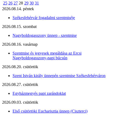
25
26
27
28
29
30
31
2026.08.14. péntek
Székesfehérvár fogadalmi szentmiséje
2026.08.15. szombat
Nagyboldogasszony ünnep - szentmise
2026.08.16. vasárnap
Szentmise és jegyesek megáldása az Ercsi
Nagyboldogasszony-napi búcsún
2026.08.20. csütörtök
Szent István király ünnepén szentmise Székesfehérváron
2026.08.27. csütörtök
Egyházmegyés papi zarándoklat
2026.09.03. csütörtök
Első csütörtöki Eucharisztia ünnep (Ciszterci)