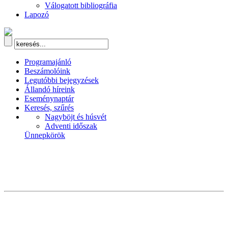
Válogatott bibliográfia
Lapozó
Programajánló
Beszámolóink
Legutóbbi bejegyzések
Állandó híreink
Eseménynaptár
Keresés, szűrés
Nagyböjt és húsvét
Adventi időszak
Ünnepkörök