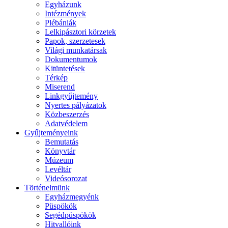
Egyházunk
Intézmények
Plébániák
Lelkipásztori körzetek
Papok, szerzetesek
Világi munkatársak
Dokumentumok
Kitüntetések
Térkép
Miserend
Linkgyűjtemény
Nyertes pályázatok
Közbeszerzés
Adatvédelem
Gyűjteményeink
Bemutatás
Könyvtár
Múzeum
Levéltár
Videósorozat
Történelmünk
Egyházmegyénk
Püspökök
Segédpüspökök
Hitvallóink