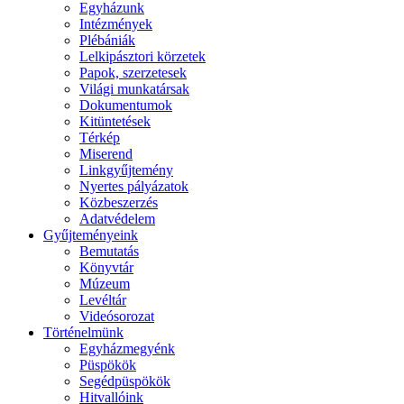
Egyházunk
Intézmények
Plébániák
Lelkipásztori körzetek
Papok, szerzetesek
Világi munkatársak
Dokumentumok
Kitüntetések
Térkép
Miserend
Linkgyűjtemény
Nyertes pályázatok
Közbeszerzés
Adatvédelem
Gyűjteményeink
Bemutatás
Könyvtár
Múzeum
Levéltár
Videósorozat
Történelmünk
Egyházmegyénk
Püspökök
Segédpüspökök
Hitvallóink