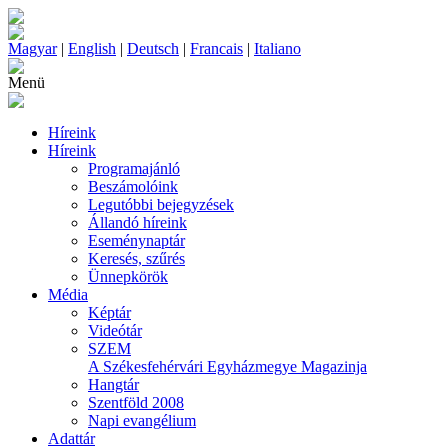
Magyar
|
English
|
Deutsch
|
Francais
|
Italiano
Menü
Híreink
Híreink
Programajánló
Beszámolóink
Legutóbbi bejegyzések
Állandó híreink
Eseménynaptár
Keresés, szűrés
Ünnepkörök
Média
Képtár
Videótár
SZEM
A Székesfehérvári Egyházmegye Magazinja
Hangtár
Szentföld 2008
Napi evangélium
Adattár