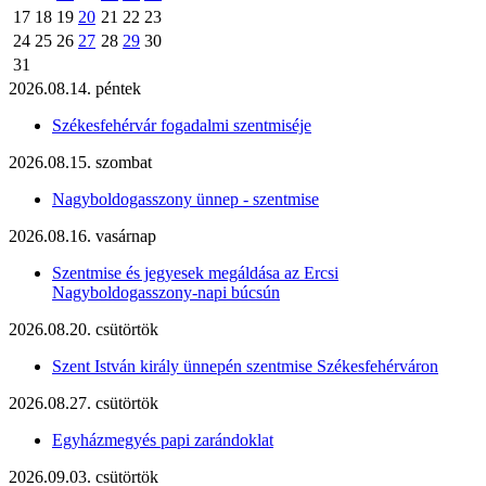
17
18
19
20
21
22
23
24
25
26
27
28
29
30
31
2026.08.14. péntek
Székesfehérvár fogadalmi szentmiséje
2026.08.15. szombat
Nagyboldogasszony ünnep - szentmise
2026.08.16. vasárnap
Szentmise és jegyesek megáldása az Ercsi
Nagyboldogasszony-napi búcsún
2026.08.20. csütörtök
Szent István király ünnepén szentmise Székesfehérváron
2026.08.27. csütörtök
Egyházmegyés papi zarándoklat
2026.09.03. csütörtök