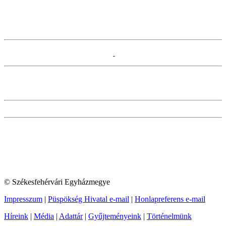
© Székesfehérvári Egyházmegye
Impresszum
|
Püspökség Hivatal e-mail
|
Honlapreferens e-mail
Híreink
|
Média
|
Adattár
|
Gyűjteményeink
|
Történelmünk