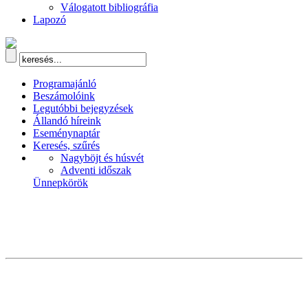
Válogatott bibliográfia
Lapozó
Programajánló
Beszámolóink
Legutóbbi bejegyzések
Állandó híreink
Eseménynaptár
Keresés, szűrés
Nagyböjt és húsvét
Adventi időszak
Ünnepkörök