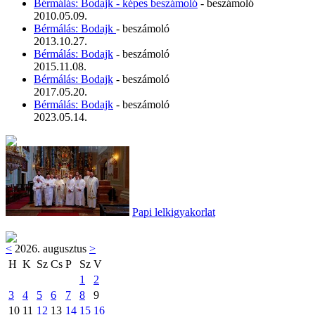
Bérmálás: Bodajk - képes beszámoló
- beszámoló
2010.05.09.
Bérmálás: Bodajk
- beszámoló
2013.10.27.
Bérmálás: Bodajk
- beszámoló
2015.11.08.
Bérmálás: Bodajk
- beszámoló
2017.05.20.
Bérmálás: Bodajk
- beszámoló
2023.05.14.
Papi lelkigyakorlat
<
2026. augusztus
>
H
K
Sz
Cs
P
Sz
V
1
2
3
4
5
6
7
8
9
10
11
12
13
14
15
16