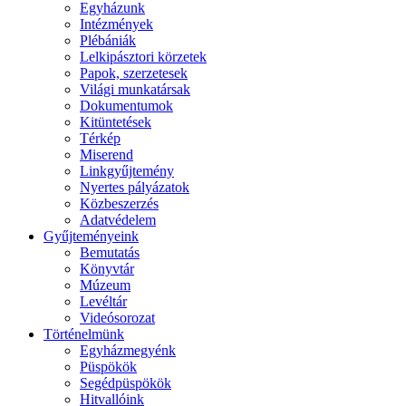
Egyházunk
Intézmények
Plébániák
Lelkipásztori körzetek
Papok, szerzetesek
Világi munkatársak
Dokumentumok
Kitüntetések
Térkép
Miserend
Linkgyűjtemény
Nyertes pályázatok
Közbeszerzés
Adatvédelem
Gyűjteményeink
Bemutatás
Könyvtár
Múzeum
Levéltár
Videósorozat
Történelmünk
Egyházmegyénk
Püspökök
Segédpüspökök
Hitvallóink