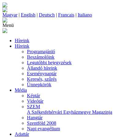
Magyar
|
English
|
Deutsch
|
Francais
|
Italiano
Menü
Híreink
Híreink
Programajánló
Beszámolóink
Legutóbbi bejegyzések
Állandó híreink
Eseménynaptár
Keresés, szűrés
Ünnepkörök
Média
Képtár
Videótár
SZEM
A Székesfehérvári Egyházmegye Magazinja
Hangtár
Szentföld 2008
Napi evangélium
Adattár