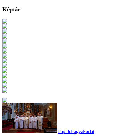
Képtár
Papi lelkigyakorlat