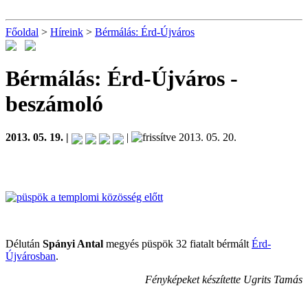
Főoldal
>
Híreink
>
Bérmálás: Érd-Újváros
Bérmálás: Érd-Újváros
-
beszámoló
2013. 05. 19. |
|
2013. 05. 20.
Délután
Spányi Antal
megyés püspök 32 fiatalt bérmált
Érd-
Újvárosban
.
Fényképeket készítette Ugrits Tamás