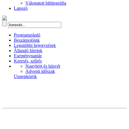
Válogatott bibliográfia
Lapozó
Programajánló
Beszámolóink
Legutóbbi bejegyzések
Állandó híreink
Eseménynaptár
Keresés, szűrés
Nagyböjt és húsvét
Adventi időszak
Ünnepkörök