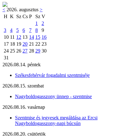
<
2026. augusztus
>
H
K
Sz
Cs
P
Sz
V
1
2
3
4
5
6
7
8
9
10
11
12
13
14
15
16
17
18
19
20
21
22
23
24
25
26
27
28
29
30
31
2026.08.14. péntek
Székesfehérvár fogadalmi szentmiséje
2026.08.15. szombat
Nagyboldogasszony ünnep - szentmise
2026.08.16. vasárnap
Szentmise és jegyesek megáldása az Ercsi
Nagyboldogasszony-napi búcsún
2026.08.20. csütörtök