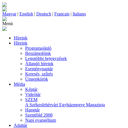
Magyar
|
English
|
Deutsch
|
Francais
|
Italiano
Menü
Híreink
Híreink
Programajánló
Beszámolóink
Legutóbbi bejegyzések
Állandó híreink
Eseménynaptár
Keresés, szűrés
Ünnepkörök
Média
Képtár
Videótár
SZEM
A Székesfehérvári Egyházmegye Magazinja
Hangtár
Szentföld 2008
Napi evangélium
Adattár