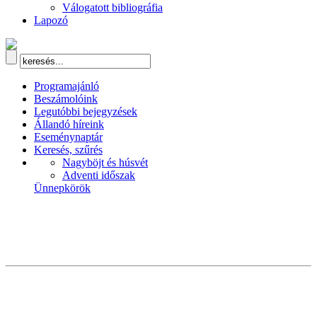
Válogatott bibliográfia
Lapozó
Programajánló
Beszámolóink
Legutóbbi bejegyzések
Állandó híreink
Eseménynaptár
Keresés, szűrés
Nagyböjt és húsvét
Adventi időszak
Ünnepkörök