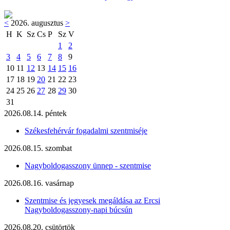
<
2026. augusztus
>
H
K
Sz
Cs
P
Sz
V
1
2
3
4
5
6
7
8
9
10
11
12
13
14
15
16
17
18
19
20
21
22
23
24
25
26
27
28
29
30
31
2026.08.14. péntek
Székesfehérvár fogadalmi szentmiséje
2026.08.15. szombat
Nagyboldogasszony ünnep - szentmise
2026.08.16. vasárnap
Szentmise és jegyesek megáldása az Ercsi
Nagyboldogasszony-napi búcsún
2026.08.20. csütörtök