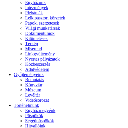
Egyházunk
Intézmények
Plébániák
Lelkipásztori körzetek
Papok, szerzetesek
Világi munkatársak
Dokumentumok
Kitüntetések
Térkép
Miserend
Linkgyűjtemény
Nyertes pályázatok
Közbeszerzés
Adatvédelem
Gyűjteményeink
Bemutatás
Könyvtár
Múzeum
Levéltár
Videósorozat
Történelmünk
Egyházmegyénk
Püspökök
Segédpüspökök
Hitvallóink