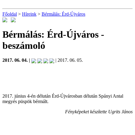
Főoldal
>
Híreink
>
Bérmálás: Érd-Újváros
Bérmálás: Érd-Újváros
-
beszámoló
2017. 06. 04. |
| 2017. 06. 05.
2017. június 4-én délután Érd-Újvárosban délután Spányi Antal
megyés püspök bérmált.
Fényképeket készítette Ugrits János