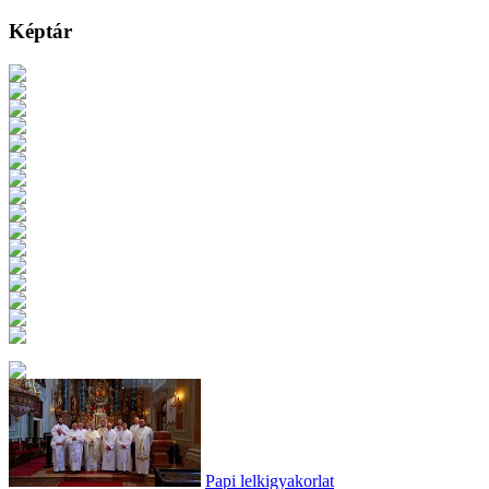
Képtár
Papi lelkigyakorlat