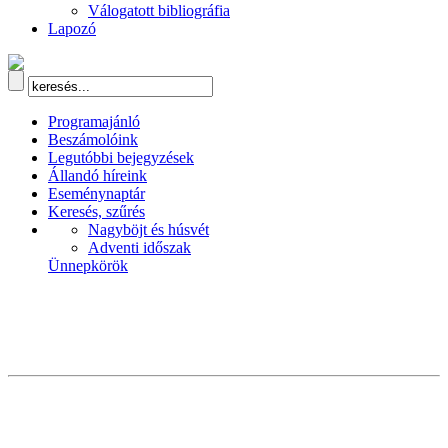
Válogatott bibliográfia
Lapozó
Programajánló
Beszámolóink
Legutóbbi bejegyzések
Állandó híreink
Eseménynaptár
Keresés, szűrés
Nagyböjt és húsvét
Adventi időszak
Ünnepkörök