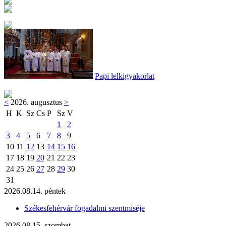
Papi lelkigyakorlat
<
2026. augusztus
>
H
K
Sz
Cs
P
Sz
V
1
2
3
4
5
6
7
8
9
10
11
12
13
14
15
16
17
18
19
20
21
22
23
24
25
26
27
28
29
30
31
2026.08.14. péntek
Székesfehérvár fogadalmi szentmiséje
2026.08.15. szombat