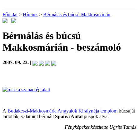
Főoldal
>
Híreink
>
Bérmálás és búcsú Makkosmárián
Bérmálás és búcsú
Makkosmárián
- beszámoló
2007. 09. 23. |
A
Budakeszi-Makkosmária Angyalok Királynéja templom
búcsúját
tartották, valamint bérmált
Spányi Antal
püspök atya.
Fényképeket készítette Ugrits Tamás