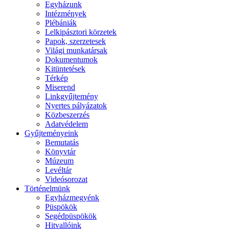
Egyházunk
Intézmények
Plébániák
Lelkipásztori körzetek
Papok, szerzetesek
Világi munkatársak
Dokumentumok
Kitüntetések
Térkép
Miserend
Linkgyűjtemény
Nyertes pályázatok
Közbeszerzés
Adatvédelem
Gyűjteményeink
Bemutatás
Könyvtár
Múzeum
Levéltár
Videósorozat
Történelmünk
Egyházmegyénk
Püspökök
Segédpüspökök
Hitvallóink