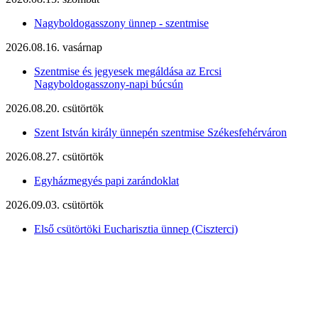
Nagyboldogasszony ünnep - szentmise
2026.08.16. vasárnap
Szentmise és jegyesek megáldása az Ercsi
Nagyboldogasszony-napi búcsún
2026.08.20. csütörtök
Szent István király ünnepén szentmise Székesfehérváron
2026.08.27. csütörtök
Egyházmegyés papi zarándoklat
2026.09.03. csütörtök
Első csütörtöki Eucharisztia ünnep (Ciszterci)