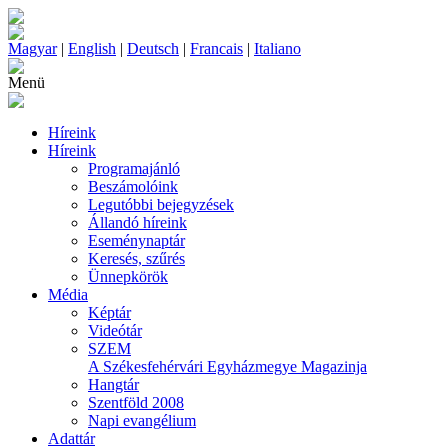
Magyar
|
English
|
Deutsch
|
Francais
|
Italiano
Menü
Híreink
Híreink
Programajánló
Beszámolóink
Legutóbbi bejegyzések
Állandó híreink
Eseménynaptár
Keresés, szűrés
Ünnepkörök
Média
Képtár
Videótár
SZEM
A Székesfehérvári Egyházmegye Magazinja
Hangtár
Szentföld 2008
Napi evangélium
Adattár