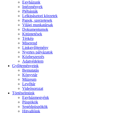
Egyházunk
Intézmények
Plébániák
Lelkipásztori körzetek
Papok, szerzetesek
Világi munkatársak
Dokumentumok
Kitüntetések
Térkép
Miserend
Linkgyűjtemény
Nyertes pályázatok
Közbeszerzés
Adatvédelem
Gyűjteményeink
Bemutatás
Könyvtár
Múzeum
Levéltár
Videósorozat
Történelmünk
Egyházmegyénk
Püspökök
Segédpüspökök
Hitvallóink