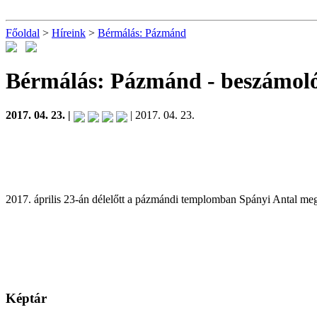
Főoldal
>
Híreink
>
Bérmálás: Pázmánd
Bérmálás: Pázmánd
- beszámol
2017. 04. 23. |
| 2017. 04. 23.
2017. április 23-án délelőtt a pázmándi templomban Spányi Antal meg
Képtár