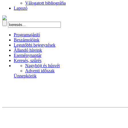
Válogatott bibliográfia
Lapozó
Programajánló
Beszámolóink
Legutóbbi bejegyzések
Állandó híreink
Eseménynaptár
Keresés, szűrés
Nagyböjt és húsvét
Adventi időszak
Ünnepkörök