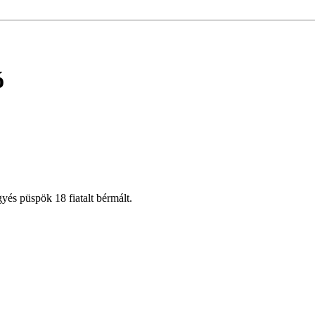
ó
yés püspök 18 fiatalt bérmált.