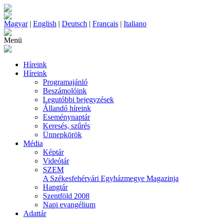
Magyar
|
English
|
Deutsch
|
Francais
|
Italiano
Menü
Híreink
Híreink
Programajánló
Beszámolóink
Legutóbbi bejegyzések
Állandó híreink
Eseménynaptár
Keresés, szűrés
Ünnepkörök
Média
Képtár
Videótár
SZEM
A Székesfehérvári Egyházmegye Magazinja
Hangtár
Szentföld 2008
Napi evangélium
Adattár