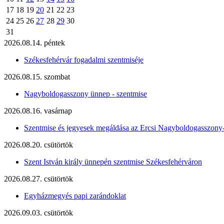
17
18
19
20
21
22
23
24
25
26
27
28
29
30
31
2026.08.14. péntek
Székesfehérvár fogadalmi szentmiséje
2026.08.15. szombat
Nagyboldogasszony ünnep - szentmise
2026.08.16. vasárnap
Szentmise és jegyesek megáldása az Ercsi Nagyboldogasszony
2026.08.20. csütörtök
Szent István király ünnepén szentmise Székesfehérváron
2026.08.27. csütörtök
Egyházmegyés papi zarándoklat
2026.09.03. csütörtök