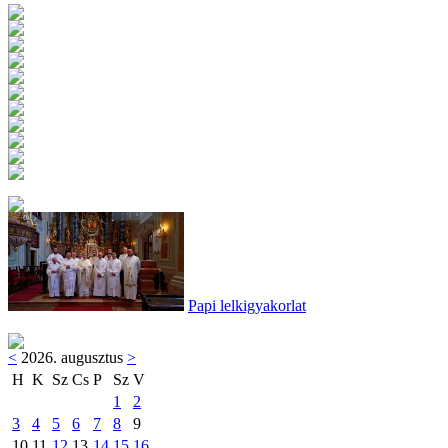
Papi lelkigyakorlat
<
2026. augusztus
>
H
K
Sz
Cs
P
Sz
V
1
2
3
4
5
6
7
8
9
10
11
12
13
14
15
16