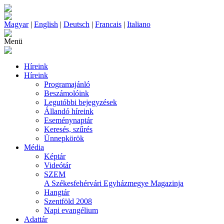
Magyar
|
English
|
Deutsch
|
Francais
|
Italiano
Menü
Híreink
Híreink
Programajánló
Beszámolóink
Legutóbbi bejegyzések
Állandó híreink
Eseménynaptár
Keresés, szűrés
Ünnepkörök
Média
Képtár
Videótár
SZEM
A Székesfehérvári Egyházmegye Magazinja
Hangtár
Szentföld 2008
Napi evangélium
Adattár