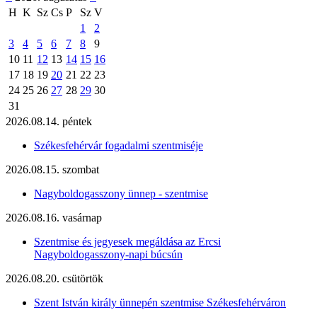
H
K
Sz
Cs
P
Sz
V
1
2
3
4
5
6
7
8
9
10
11
12
13
14
15
16
17
18
19
20
21
22
23
24
25
26
27
28
29
30
31
2026.08.14. péntek
Székesfehérvár fogadalmi szentmiséje
2026.08.15. szombat
Nagyboldogasszony ünnep - szentmise
2026.08.16. vasárnap
Szentmise és jegyesek megáldása az Ercsi
Nagyboldogasszony-napi búcsún
2026.08.20. csütörtök
Szent István király ünnepén szentmise Székesfehérváron