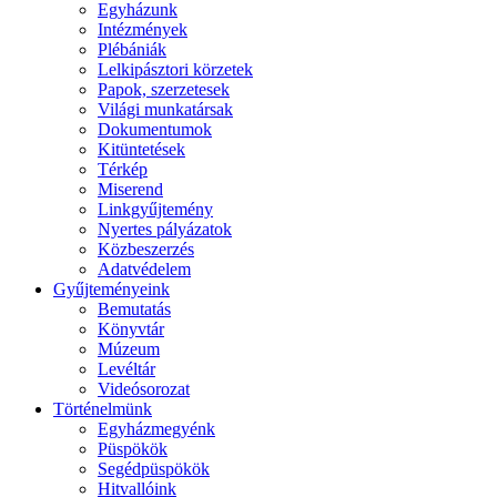
Egyházunk
Intézmények
Plébániák
Lelkipásztori körzetek
Papok, szerzetesek
Világi munkatársak
Dokumentumok
Kitüntetések
Térkép
Miserend
Linkgyűjtemény
Nyertes pályázatok
Közbeszerzés
Adatvédelem
Gyűjteményeink
Bemutatás
Könyvtár
Múzeum
Levéltár
Videósorozat
Történelmünk
Egyházmegyénk
Püspökök
Segédpüspökök
Hitvallóink