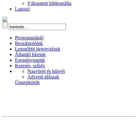
Válogatott bibliográfia
Lapozó
Programajánló
Beszámolóink
Legutóbbi bejegyzések
Állandó híreink
Eseménynaptár
Keresés, szűrés
Nagyböjt és húsvét
Adventi időszak
Ünnepkörök