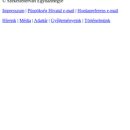
© Székesfehérvári Egyházmegye
Impresszum
|
Püspökség Hivatal e-mail
|
Honlapreferens e-mail
Híreink
|
Média
|
Adattár
|
Gyűjteményeink
|
Történelmünk