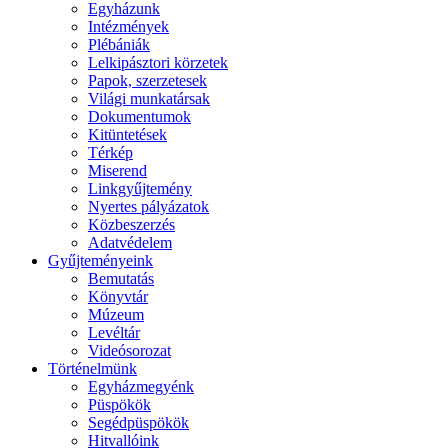
Egyházunk
Intézmények
Plébániák
Lelkipásztori körzetek
Papok, szerzetesek
Világi munkatársak
Dokumentumok
Kitüntetések
Térkép
Miserend
Linkgyűjtemény
Nyertes pályázatok
Közbeszerzés
Adatvédelem
Gyűjteményeink
Bemutatás
Könyvtár
Múzeum
Levéltár
Videósorozat
Történelmünk
Egyházmegyénk
Püspökök
Segédpüspökök
Hitvallóink