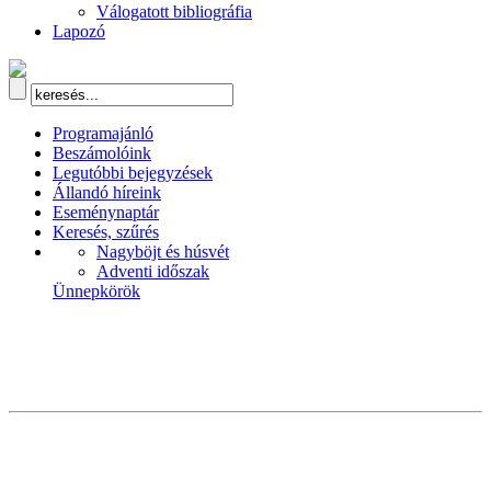
Válogatott bibliográfia
Lapozó
Programajánló
Beszámolóink
Legutóbbi bejegyzések
Állandó híreink
Eseménynaptár
Keresés, szűrés
Nagyböjt és húsvét
Adventi időszak
Ünnepkörök