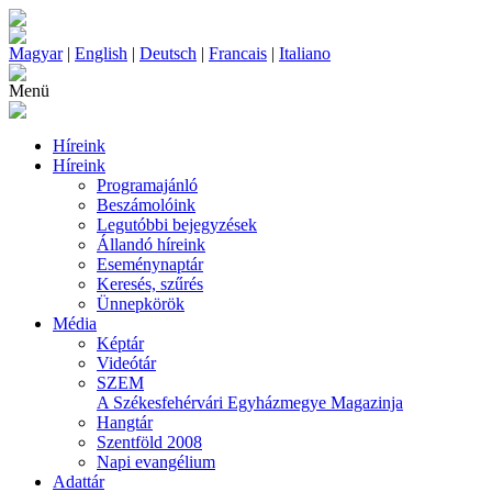
Magyar
|
English
|
Deutsch
|
Francais
|
Italiano
Menü
Híreink
Híreink
Programajánló
Beszámolóink
Legutóbbi bejegyzések
Állandó híreink
Eseménynaptár
Keresés, szűrés
Ünnepkörök
Média
Képtár
Videótár
SZEM
A Székesfehérvári Egyházmegye Magazinja
Hangtár
Szentföld 2008
Napi evangélium
Adattár