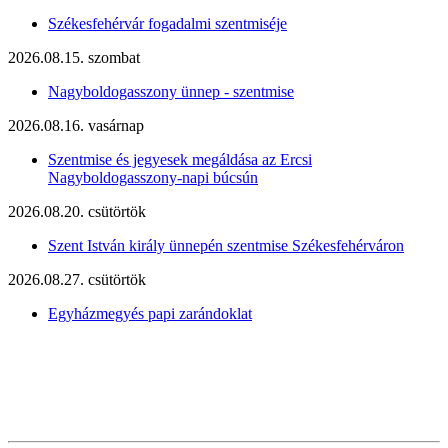
Székesfehérvár fogadalmi szentmiséje
2026.08.15. szombat
Nagyboldogasszony ünnep - szentmise
2026.08.16. vasárnap
Szentmise és jegyesek megáldása az Ercsi
Nagyboldogasszony-napi búcsún
2026.08.20. csütörtök
Szent István király ünnepén szentmise Székesfehérváron
2026.08.27. csütörtök
Egyházmegyés papi zarándoklat