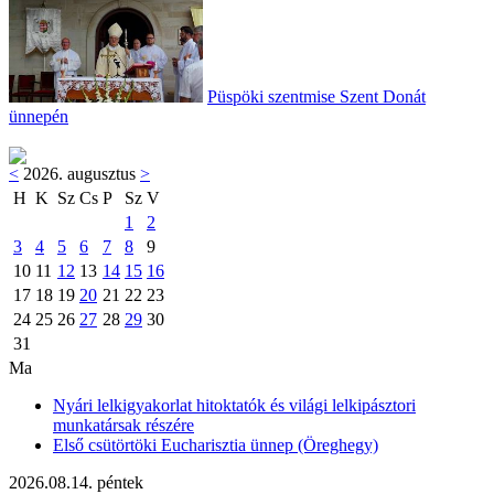
Püspöki szentmise Szent Donát
ünnepén
<
2026. augusztus
>
H
K
Sz
Cs
P
Sz
V
1
2
3
4
5
6
7
8
9
10
11
12
13
14
15
16
17
18
19
20
21
22
23
24
25
26
27
28
29
30
31
Ma
Nyári lelkigyakorlat hitoktatók és világi lelkipásztori
munkatársak részére
Első csütörtöki Eucharisztia ünnep (Öreghegy)
2026.08.14. péntek