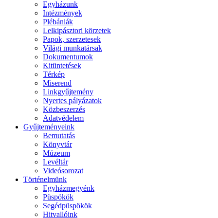
Egyházunk
Intézmények
Plébániák
Lelkipásztori körzetek
Papok, szerzetesek
Világi munkatársak
Dokumentumok
Kitüntetések
Térkép
Miserend
Linkgyűjtemény
Nyertes pályázatok
Közbeszerzés
Adatvédelem
Gyűjteményeink
Bemutatás
Könyvtár
Múzeum
Levéltár
Videósorozat
Történelmünk
Egyházmegyénk
Püspökök
Segédpüspökök
Hitvallóink