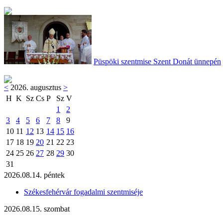
Püspöki szentmise Szent Donát ünnepén
<
2026. augusztus
>
H
K
Sz
Cs
P
Sz
V
1
2
3
4
5
6
7
8
9
10
11
12
13
14
15
16
17
18
19
20
21
22
23
24
25
26
27
28
29
30
31
2026.08.14. péntek
Székesfehérvár fogadalmi szentmiséje
2026.08.15. szombat