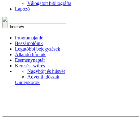
Válogatott bibliográfia
Lapozó
Programajánló
Beszámolóink
Legutóbbi bejegyzések
Állandó híreink
Eseménynaptár
Keresés, szűrés
Nagyböjt és húsvét
Adventi időszak
Ünnepkörök