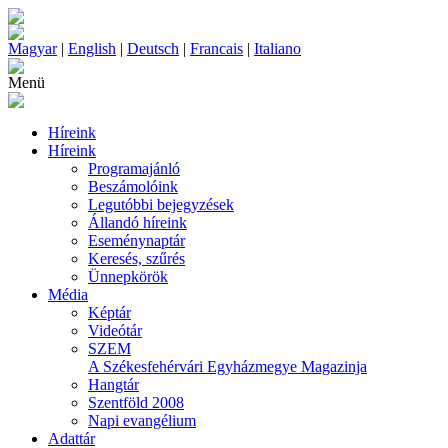
Magyar
|
English
|
Deutsch
|
Francais
|
Italiano
Menü
Híreink
Híreink
Programajánló
Beszámolóink
Legutóbbi bejegyzések
Állandó híreink
Eseménynaptár
Keresés, szűrés
Ünnepkörök
Média
Képtár
Videótár
SZEM
A Székesfehérvári Egyházmegye Magazinja
Hangtár
Szentföld 2008
Napi evangélium
Adattár