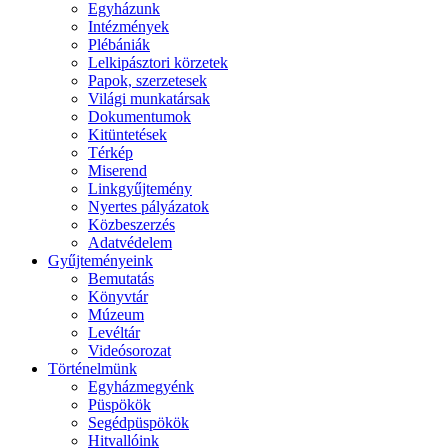
Egyházunk
Intézmények
Plébániák
Lelkipásztori körzetek
Papok, szerzetesek
Világi munkatársak
Dokumentumok
Kitüntetések
Térkép
Miserend
Linkgyűjtemény
Nyertes pályázatok
Közbeszerzés
Adatvédelem
Gyűjteményeink
Bemutatás
Könyvtár
Múzeum
Levéltár
Videósorozat
Történelmünk
Egyházmegyénk
Püspökök
Segédpüspökök
Hitvallóink