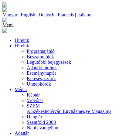
Magyar
|
English
|
Deutsch
|
Francais
|
Italiano
Menü
Híreink
Híreink
Programajánló
Beszámolóink
Legutóbbi bejegyzések
Állandó híreink
Eseménynaptár
Keresés, szűrés
Ünnepkörök
Média
Képtár
Videótár
SZEM
A Székesfehérvári Egyházmegye Magazinja
Hangtár
Szentföld 2008
Napi evangélium
Adattár