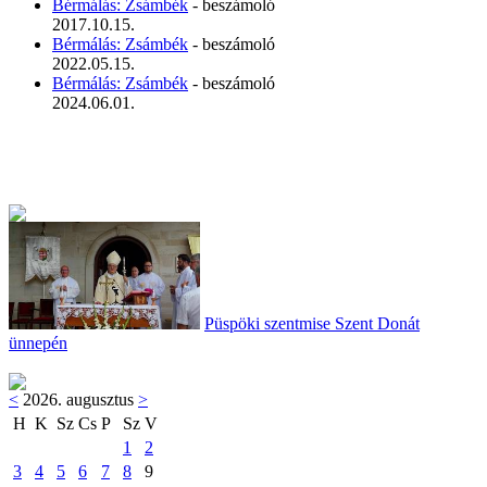
Bérmálás: Zsámbék
- beszámoló
2017.10.15.
Bérmálás: Zsámbék
- beszámoló
2022.05.15.
Bérmálás: Zsámbék
- beszámoló
2024.06.01.
Püspöki szentmise Szent Donát
ünnepén
<
2026. augusztus
>
H
K
Sz
Cs
P
Sz
V
1
2
3
4
5
6
7
8
9