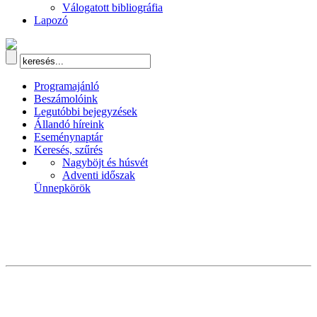
Válogatott bibliográfia
Lapozó
Programajánló
Beszámolóink
Legutóbbi bejegyzések
Állandó híreink
Eseménynaptár
Keresés, szűrés
Nagyböjt és húsvét
Adventi időszak
Ünnepkörök