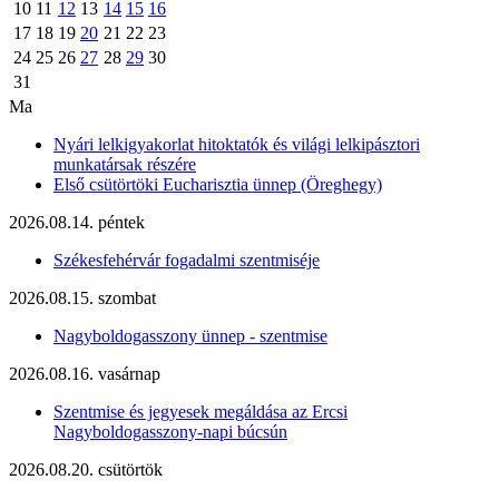
10
11
12
13
14
15
16
17
18
19
20
21
22
23
24
25
26
27
28
29
30
31
Ma
Nyári lelkigyakorlat hitoktatók és világi lelkipásztori
munkatársak részére
Első csütörtöki Eucharisztia ünnep (Öreghegy)
2026.08.14. péntek
Székesfehérvár fogadalmi szentmiséje
2026.08.15. szombat
Nagyboldogasszony ünnep - szentmise
2026.08.16. vasárnap
Szentmise és jegyesek megáldása az Ercsi
Nagyboldogasszony-napi búcsún
2026.08.20. csütörtök