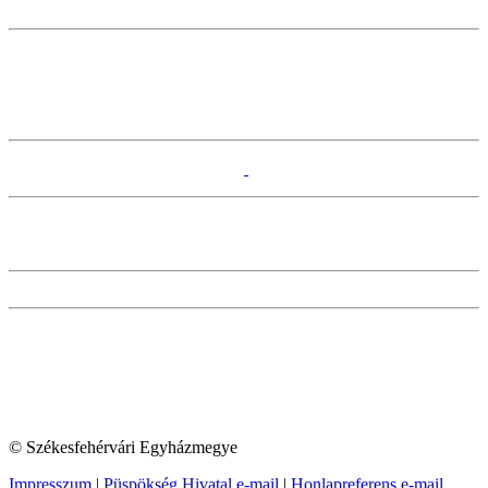
© Székesfehérvári Egyházmegye
Impresszum
|
Püspökség Hivatal e-mail
|
Honlapreferens e-mail