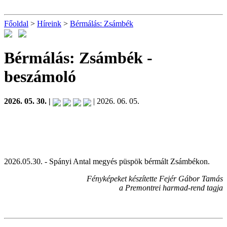
Főoldal
>
Híreink
>
Bérmálás: Zsámbék
Bérmálás: Zsámbék
-
beszámoló
2026. 05. 30. |
| 2026. 06. 05.
2026.05.30. - Spányi Antal megyés püspök bérmált Zsámbékon.
Fényképeket készítette Fejér Gábor Tamás
a Premontrei harmad-rend tagja