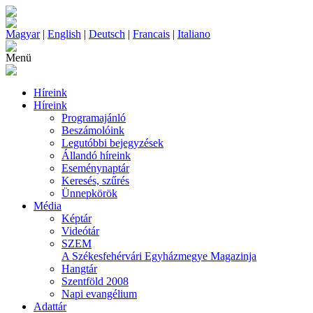
Magyar
|
English
|
Deutsch
|
Francais
|
Italiano
Menü
Híreink
Híreink
Programajánló
Beszámolóink
Legutóbbi bejegyzések
Állandó híreink
Eseménynaptár
Keresés, szűrés
Ünnepkörök
Média
Képtár
Videótár
SZEM
A Székesfehérvári Egyházmegye Magazinja
Hangtár
Szentföld 2008
Napi evangélium
Adattár