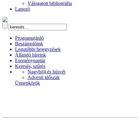
Válogatott bibliográfia
Lapozó
Programajánló
Beszámolóink
Legutóbbi bejegyzések
Állandó híreink
Eseménynaptár
Keresés, szűrés
Nagyböjt és húsvét
Adventi időszak
Ünnepkörök