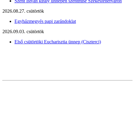
Szent István király ünnepén szentmise Székesfehérváron
2026.08.27. csütörtök
Egyházmegyés papi zarándoklat
2026.09.03. csütörtök
Első csütörtöki Eucharisztia ünnep (Ciszterci)