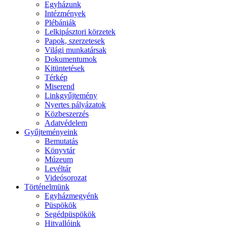
Egyházunk
Intézmények
Plébániák
Lelkipásztori körzetek
Papok, szerzetesek
Világi munkatársak
Dokumentumok
Kitüntetések
Térkép
Miserend
Linkgyűjtemény
Nyertes pályázatok
Közbeszerzés
Adatvédelem
Gyűjteményeink
Bemutatás
Könyvtár
Múzeum
Levéltár
Videósorozat
Történelmünk
Egyházmegyénk
Püspökök
Segédpüspökök
Hitvallóink