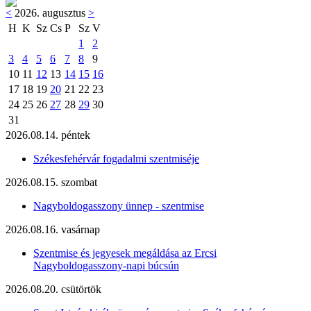
<
2026. augusztus
>
H
K
Sz
Cs
P
Sz
V
1
2
3
4
5
6
7
8
9
10
11
12
13
14
15
16
17
18
19
20
21
22
23
24
25
26
27
28
29
30
31
2026.08.14. péntek
Székesfehérvár fogadalmi szentmiséje
2026.08.15. szombat
Nagyboldogasszony ünnep - szentmise
2026.08.16. vasárnap
Szentmise és jegyesek megáldása az Ercsi
Nagyboldogasszony-napi búcsún
2026.08.20. csütörtök