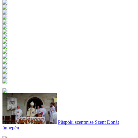
Püspöki szentmise Szent Donát
ünnepén