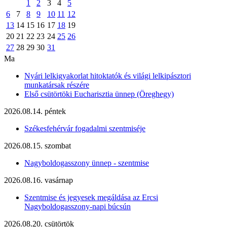
1
2
3
4
5
6
7
8
9
10
11
12
13
14
15
16
17
18
19
20
21
22
23
24
25
26
27
28
29
30
31
Ma
Nyári lelkigyakorlat hitoktatók és világi lelkipásztori
munkatársak részére
Első csütörtöki Eucharisztia ünnep (Öreghegy)
2026.08.14. péntek
Székesfehérvár fogadalmi szentmiséje
2026.08.15. szombat
Nagyboldogasszony ünnep - szentmise
2026.08.16. vasárnap
Szentmise és jegyesek megáldása az Ercsi
Nagyboldogasszony-napi búcsún
2026.08.20. csütörtök