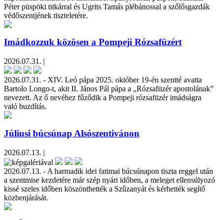
Péter püspöki titkárral és Ugrits Tamás plébánossal a szőlősgazdák
védőszentjének tiszteletére.
Imádkozzuk közösen a Pompeji Rózsafüzért
2026.07.31. |
2026.07.31. - XIV. Leó pápa 2025. október 19-én szentté avatta
Bartolo Longo-t, akit II. János Pál pápa a „Rózsafüzér apostolának”
nevezett. Az ő nevéhez fűződik a Pompeji rózsafüzér imádságra
való buzdítás.
Júliusi búcsúnap Alsószentivánon
2026.07.13. |
2026.07.13. - A harmadik idei fatimai búcsúnapon tiszta reggel után
a szentmise kezdetére már szép nyári időben, a meleget ellensúlyozó
kissé szeles időben köszönthették a Szűzanyát és kérhették segítő
közbenjárását.