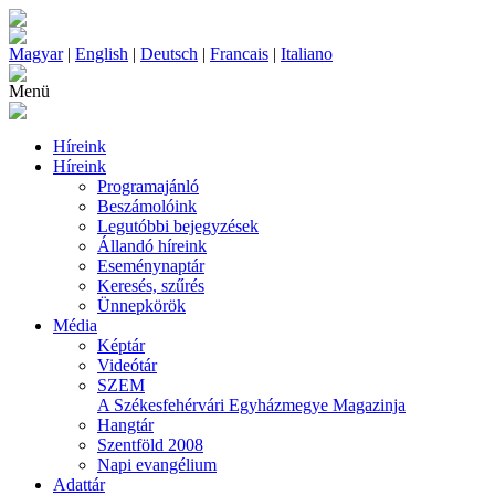
Magyar
|
English
|
Deutsch
|
Francais
|
Italiano
Menü
Híreink
Híreink
Programajánló
Beszámolóink
Legutóbbi bejegyzések
Állandó híreink
Eseménynaptár
Keresés, szűrés
Ünnepkörök
Média
Képtár
Videótár
SZEM
A Székesfehérvári Egyházmegye Magazinja
Hangtár
Szentföld 2008
Napi evangélium
Adattár