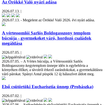
Az Örökké Való nyári adása
2026.07.13. |
2026.07.13. - Megjelent az Örökké Való 2026. évi nyári adása.
A vértessomlói Sarlós Boldogasszony templom
búcsúja - gyermekeket váró, hordozó családok
megáldása
2026.07.05. |
2026.07.05. – A Vértes búcsúja, a Vértessomlói Sarlós
Boldogasszony-kegytemplom ünnepe idén is egybehívta a
környéken élőket, a távolról érkező zarándokokat, a gyermekáldásra
váró párokat. Spányi Antal püspök 12 új hálaszívet áldott meg.
Első csütörtöki Eucharisztia ünnep (Prohászka)
2026.07.02. |
2026.07.06. – Székesfehérvár elsőcsütörtöki Eucharisztia ünnepét a