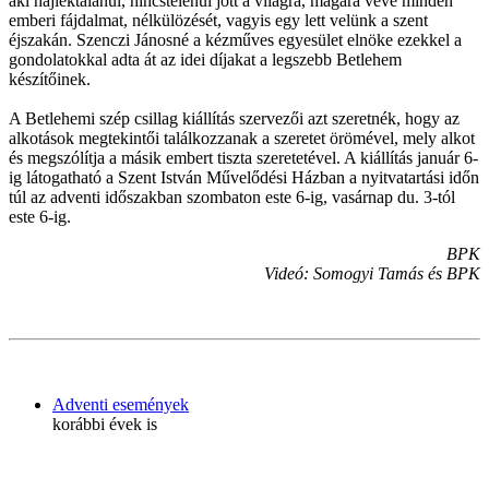
aki hajléktalanul, nincstelenül jött a világra, magára véve minden
emberi fájdalmat, nélkülözését, vagyis egy lett velünk a szent
éjszakán. Szenczi Jánosné a kézműves egyesület elnöke ezekkel a
gondolatokkal adta át az idei díjakat a legszebb Betlehem
készítőinek.
A Betlehemi szép csillag kiállítás szervezői azt szeretnék, hogy az
alkotások megtekintői találkozzanak a szeretet örömével, mely alkot
és megszólítja a másik embert tiszta szeretetével. A kiállítás január 6-
ig látogatható a Szent István Művelődési Házban a nyitvatartási időn
túl az adventi időszakban szombaton este 6-ig, vasárnap du. 3-tól
este 6-ig.
BPK
Videó: Somogyi Tamás és BPK
Adventi események
korábbi évek is