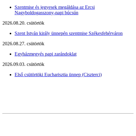
Szentmise és jegyesek megáldása az Ercsi
Nagyboldogasszony-napi búcsún
2026.08.20. csütörtök
Szent István király ünnepén szentmise Székesfehérváron
2026.08.27. csütörtök
Egyházmegyés papi zarándoklat
2026.09.03. csütörtök
Első csütörtöki Eucharisztia ünnep (Ciszterci)