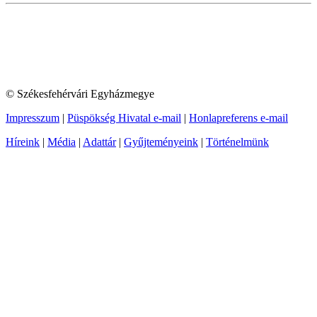
© Székesfehérvári Egyházmegye
Impresszum
|
Püspökség Hivatal e-mail
|
Honlapreferens e-mail
Híreink
|
Média
|
Adattár
|
Gyűjteményeink
|
Történelmünk