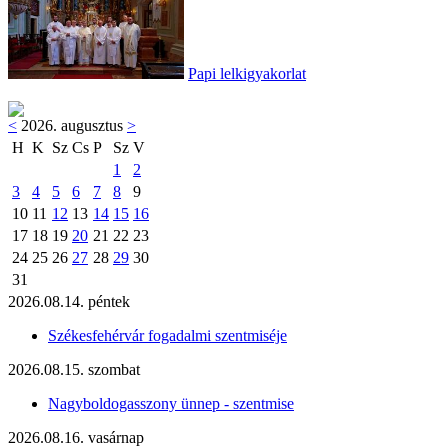
Papi lelkigyakorlat
<
2026. augusztus
>
H
K
Sz
Cs
P
Sz
V
1
2
3
4
5
6
7
8
9
10
11
12
13
14
15
16
17
18
19
20
21
22
23
24
25
26
27
28
29
30
31
2026.08.14. péntek
Székesfehérvár fogadalmi szentmiséje
2026.08.15. szombat
Nagyboldogasszony ünnep - szentmise
2026.08.16. vasárnap