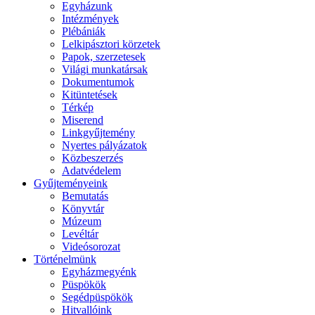
Egyházunk
Intézmények
Plébániák
Lelkipásztori körzetek
Papok, szerzetesek
Világi munkatársak
Dokumentumok
Kitüntetések
Térkép
Miserend
Linkgyűjtemény
Nyertes pályázatok
Közbeszerzés
Adatvédelem
Gyűjteményeink
Bemutatás
Könyvtár
Múzeum
Levéltár
Videósorozat
Történelmünk
Egyházmegyénk
Püspökök
Segédpüspökök
Hitvallóink