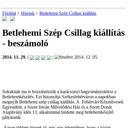
Főoldal
>
Híreink
>
Betlehemi Szép Csillag kiállítás
Betlehemi Szép Csillag kiállítás
- beszámoló
2014. 11. 29. |
|
2014. 12. 05.
Sokaknak ma is hozzátartozik a karácsonyi hagyományokhoz a
Betlehemkészítés. Ezt bizonyítja Székesfehérváron a napokban
megnyílt Betlehemi szép csillag kiállítás. A Fehérvári Kézművesek
Egyesülete, a Szent István Művelődési Ház és a Szent Donát
Alapítvány idén 13. alkalommal hirdette meg betlehemkészítő
pályázatát.
„Egyre többen jönnek rá, egy-egy településen, hogy a közös