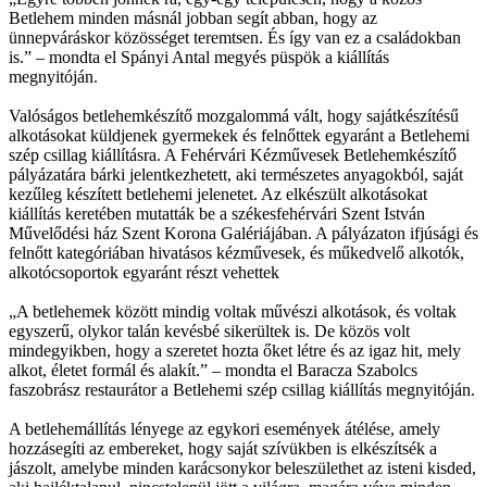
Betlehem minden másnál jobban segít abban, hogy az
ünnepváráskor közösséget teremtsen. És így van ez a családokban
is.” – mondta el Spányi Antal megyés püspök a kiállítás
megnyitóján.
Valóságos betlehemkészítő mozgalommá vált, hogy sajátkészítésű
alkotásokat küldjenek gyermekek és felnőttek egyaránt a Betlehemi
szép csillag kiállításra. A Fehérvári Kézművesek Betlehemkészítő
pályázatára bárki jelentkezhetett, aki természetes anyagokból, saját
kezűleg készített betlehemi jelenetet. Az elkészült alkotásokat
kiállítás keretében mutatták be a székesfehérvári Szent István
Művelődési ház Szent Korona Galériájában. A pályázaton ifjúsági és
felnőtt kategóriában hivatásos kézművesek, és műkedvelő alkotók,
alkotócsoportok egyaránt részt vehettek
„A betlehemek között mindig voltak művészi alkotások, és voltak
egyszerű, olykor talán kevésbé sikerültek is. De közös volt
mindegyikben, hogy a szeretet hozta őket létre és az igaz hit, mely
alkot, életet formál és alakít.” – mondta el Baracza Szabolcs
faszobrász restaurátor a Betlehemi szép csillag kiállítás megnyitóján.
A betlehemállítás lényege az egykori események átélése, amely
hozzásegíti az embereket, hogy saját szívükben is elkészítsék a
jászolt, amelybe minden karácsonykor beleszülethet az isteni kisded,