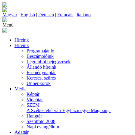
Magyar
|
English
|
Deutsch
|
Francais
|
Italiano
Menü
Híreink
Híreink
Programajánló
Beszámolóink
Legutóbbi bejegyzések
Állandó híreink
Eseménynaptár
Keresés, szűrés
Ünnepkörök
Média
Képtár
Videótár
SZEM
A Székesfehérvári Egyházmegye Magazinja
Hangtár
Szentföld 2008
Napi evangélium
Adattár