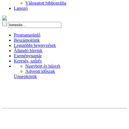
Válogatott bibliográfia
Lapozó
Programajánló
Beszámolóink
Legutóbbi bejegyzések
Állandó híreink
Eseménynaptár
Keresés, szűrés
Nagyböjt és húsvét
Adventi időszak
Ünnepkörök