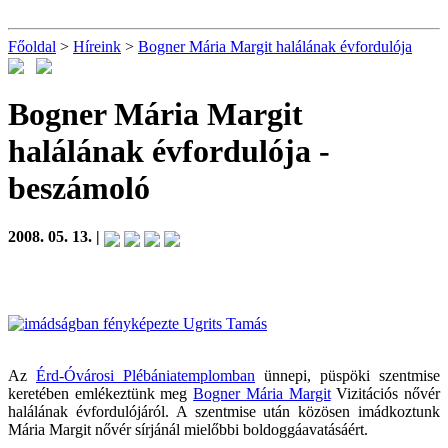
Főoldal
>
Híreink
>
Bogner Mária Margit halálának évfordulója
Bogner Mária Margit
halálának évfordulója
-
beszámoló
2008. 05. 13. |
Az
Érd-Óvárosi Plébániatemplomban
ünnepi, püspöki szentmise
keretében emlékeztünk meg
Bogner Mária Margit
Vizitációs nővér
halálának évfordulójáról. A szentmise után közösen imádkoztunk
Mária Margit nővér sírjánál mielőbbi boldoggáavatásáért.