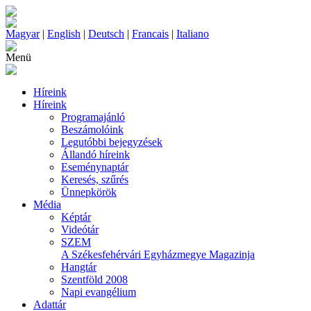
Magyar
|
English
|
Deutsch
|
Francais
|
Italiano
Menü
Híreink
Híreink
Programajánló
Beszámolóink
Legutóbbi bejegyzések
Állandó híreink
Eseménynaptár
Keresés, szűrés
Ünnepkörök
Média
Képtár
Videótár
SZEM
A Székesfehérvári Egyházmegye Magazinja
Hangtár
Szentföld 2008
Napi evangélium
Adattár