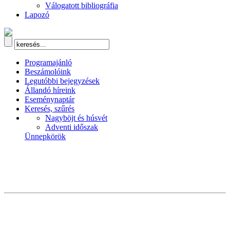
Válogatott bibliográfia
Lapozó
Programajánló
Beszámolóink
Legutóbbi bejegyzések
Állandó híreink
Eseménynaptár
Keresés, szűrés
Nagyböjt és húsvét
Adventi időszak
Ünnepkörök