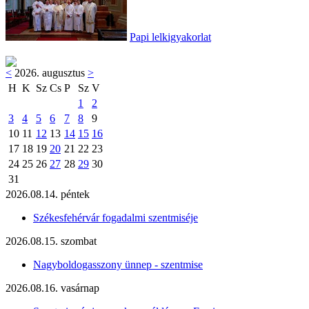
Papi lelkigyakorlat
<
2026. augusztus
>
H
K
Sz
Cs
P
Sz
V
1
2
3
4
5
6
7
8
9
10
11
12
13
14
15
16
17
18
19
20
21
22
23
24
25
26
27
28
29
30
31
2026.08.14. péntek
Székesfehérvár fogadalmi szentmiséje
2026.08.15. szombat
Nagyboldogasszony ünnep - szentmise
2026.08.16. vasárnap