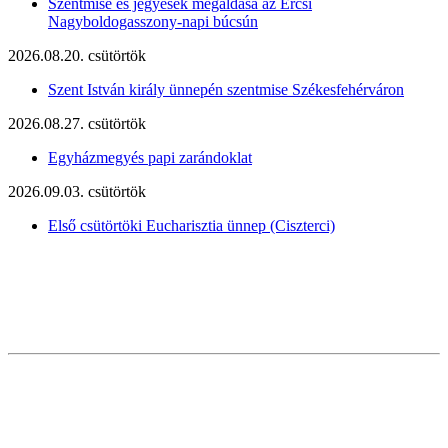
Szentmise és jegyesek megáldása az Ercsi
Nagyboldogasszony-napi búcsún
2026.08.20. csütörtök
Szent István király ünnepén szentmise Székesfehérváron
2026.08.27. csütörtök
Egyházmegyés papi zarándoklat
2026.09.03. csütörtök
Első csütörtöki Eucharisztia ünnep (Ciszterci)