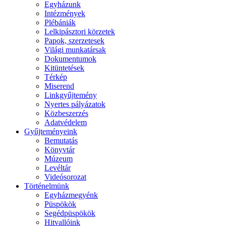
Egyházunk
Intézmények
Plébániák
Lelkipásztori körzetek
Papok, szerzetesek
Világi munkatársak
Dokumentumok
Kitüntetések
Térkép
Miserend
Linkgyűjtemény
Nyertes pályázatok
Közbeszerzés
Adatvédelem
Gyűjteményeink
Bemutatás
Könyvtár
Múzeum
Levéltár
Videósorozat
Történelmünk
Egyházmegyénk
Püspökök
Segédpüspökök
Hitvallóink