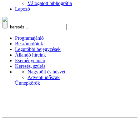
Válogatott bibliográfia
Lapozó
Programajánló
Beszámolóink
Legutóbbi bejegyzések
Állandó híreink
Eseménynaptár
Keresés, szűrés
Nagyböjt és húsvét
Adventi időszak
Ünnepkörök