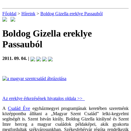
Főoldal
>
Híreink
>
Boldog Gizella ereklye Passauból
Boldog Gizella ereklye
Passauból
2011. 09. 04. |
Az ereklye érkezésének hivatalos oldala >>
A
Család Éve
egyházmegyei programjának keretében szeretnénk
középpontba állítani a „Magyar Szent Család” lelki-kegyelmi
segítségét is. Szent István király, Boldog Gizella királyné és Szent
Imre herceg a magyar családok példaképei, akik gyakorta
megfordultak székvárosunkban. Székesfehérvár régóta rendelkezik