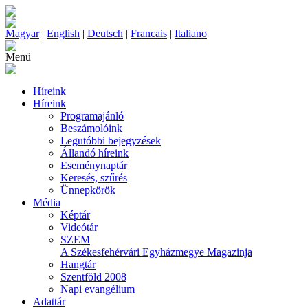
Magyar
|
English
|
Deutsch
|
Francais
|
Italiano
Menü
Híreink
Híreink
Programajánló
Beszámolóink
Legutóbbi bejegyzések
Állandó híreink
Eseménynaptár
Keresés, szűrés
Ünnepkörök
Média
Képtár
Videótár
SZEM
A Székesfehérvári Egyházmegye Magazinja
Hangtár
Szentföld 2008
Napi evangélium
Adattár