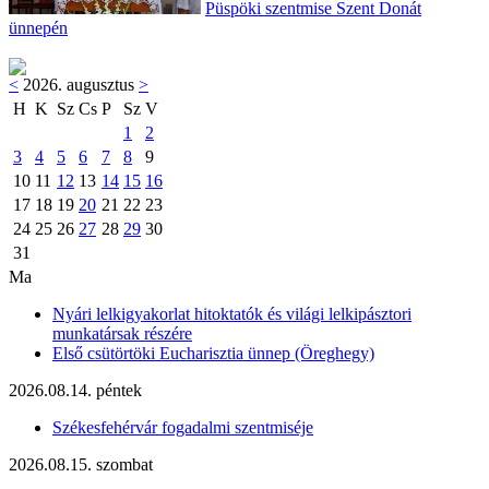
Püspöki szentmise Szent Donát
ünnepén
<
2026. augusztus
>
H
K
Sz
Cs
P
Sz
V
1
2
3
4
5
6
7
8
9
10
11
12
13
14
15
16
17
18
19
20
21
22
23
24
25
26
27
28
29
30
31
Ma
Nyári lelkigyakorlat hitoktatók és világi lelkipásztori
munkatársak részére
Első csütörtöki Eucharisztia ünnep (Öreghegy)
2026.08.14. péntek
Székesfehérvár fogadalmi szentmiséje
2026.08.15. szombat