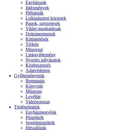
Egyházunk
Intézmények
Plébániák
Lelkipásztori körzetek
Papok, szerzetesek
Világi munkatársak
Dokumentumok
Kitüntetések
Térkép
Miserend
Linkgyűjtemény
Nyertes pályázatok
Közbeszerzés
Adatvédelem
Gyűjteményeink
Bemutatás
Könyvtár
Múzeum
Levéltár
Videósorozat
Történelmünk
Egyházmegyénk
Püspökök
Segédpüspökök
Hitvallóink