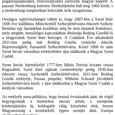
pogánylázadásoktól, trónviszályoktól szenvedő magyar népéért. A
passaui Niedernburg kolostor főnöknőjeként halt meg 1060 körül, s
a niedernburgi templomban helyezték örök nyugalomra.
Országos sajtóvisszhangot váltott ki, hogy 2007-ben a Szent Imre
1000 éve kiállításra Münchenből Székesfehérvárra érkezett Székely
Bertalan egy hazánkban korábban még be nem mutatott festménye,
mely meghitt, bensőséges kapcsolatban ábrázolja Boldog Gizellát és
a kisgyermek Szent Imre herceget. A Családok Éve alkalmából
2011-ben pedig már Boldog Gizella ereklyéje érkezik
Bajorországból, Passauból Székesfehérvárra. Közel 1000 év után
Szent István városában ereklyéikben újra találkozik a Magyar Szent
Család.
Szent István fejereklyéjét 1777-ben Mária Terézia hozatta vissza
Raguzából, Szent Imre ujjának csontereklyéje pedig 1930-ban
érkezett vissza Aachenből Székesfehérvárra. 2011-ben Boldog
Gizella ereklyéje, Passau püspöke, Wilhelm Schraml jóvoltából
Székesfehérvárra kerül, s újra találkozhat a Magyar Szent Család a
királyok városában.
Az ereklyék sorsa példázza, hogy hosszú évszázadok alatt, de végül
begyógyulnak a történelem okozta sebek, s szentjeink
közbenjárására új, boldogabb világ köszönhet ránk, hiszen
Magyarország a kezdetektől, éppen szentjei által, Európa