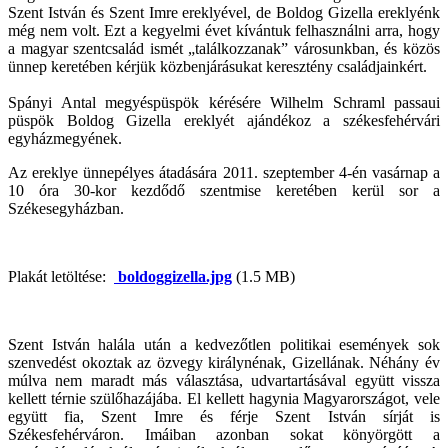
Szent István és Szent Imre ereklyével, de Boldog Gizella ereklyénk
még nem volt. Ezt a kegyelmi évet kívántuk felhasználni arra, hogy
a magyar szentcsalád ismét „találkozzanak” városunkban, és közös
ünnep keretében kérjük közbenjárásukat keresztény családjainkért.
Spányi Antal megyéspüspök kérésére Wilhelm Schraml passaui
püspök Boldog Gizella ereklyét ajándékoz a székesfehérvári
egyházmegyének.
Az ereklye ünnepélyes átadására 2011. szeptember 4-én vasárnap a
10 óra 30-kor kezdődő szentmise keretében kerül sor a
Székesegyházban.
Plakát letöltése:
boldoggizella.jpg
(1.5 MB)
Szent István halála után a kedvezőtlen politikai események sok
szenvedést okoztak az özvegy királynénak, Gizellának. Néhány év
múlva nem maradt más választása, udvartartásával együtt vissza
kellett térnie szülőhazájába. El kellett hagynia Magyarországot, vele
együtt fia, Szent Imre és férje Szent István sírját is
Székesfehérváron. Imáiban azonban sokat könyörgött a