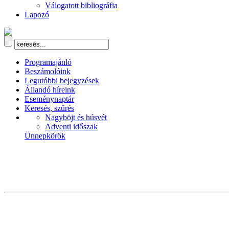
Válogatott bibliográfia
Lapozó
Programajánló
Beszámolóink
Legutóbbi bejegyzések
Állandó híreink
Eseménynaptár
Keresés, szűrés
Nagyböjt és húsvét
Adventi időszak
Ünnepkörök