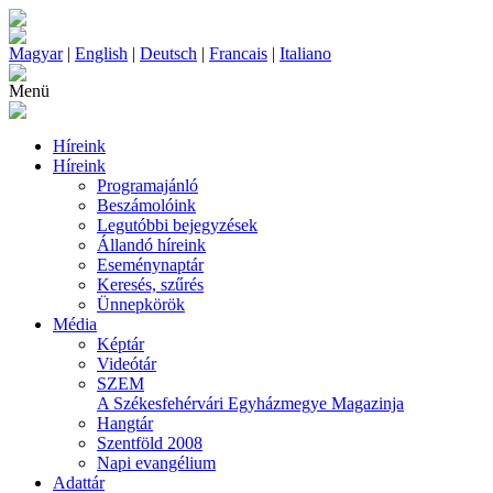
Magyar
|
English
|
Deutsch
|
Francais
|
Italiano
Menü
Híreink
Híreink
Programajánló
Beszámolóink
Legutóbbi bejegyzések
Állandó híreink
Eseménynaptár
Keresés, szűrés
Ünnepkörök
Média
Képtár
Videótár
SZEM
A Székesfehérvári Egyházmegye Magazinja
Hangtár
Szentföld 2008
Napi evangélium
Adattár