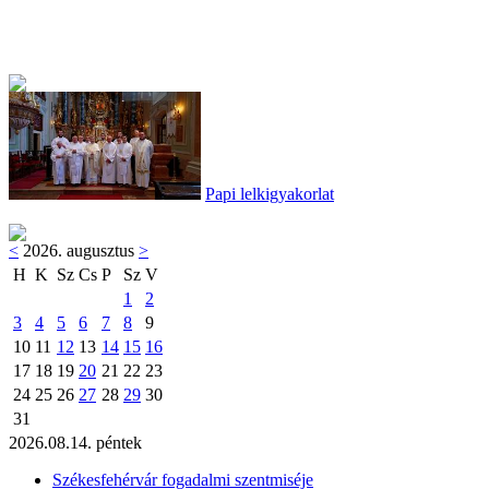
Papi lelkigyakorlat
<
2026. augusztus
>
H
K
Sz
Cs
P
Sz
V
1
2
3
4
5
6
7
8
9
10
11
12
13
14
15
16
17
18
19
20
21
22
23
24
25
26
27
28
29
30
31
2026.08.14. péntek
Székesfehérvár fogadalmi szentmiséje