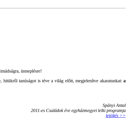
 imádságra, ünneplésre!
itükről tanúságot is téve a világ előtt, megjelenítve akaratunkat:
a
Spányi Antal
2011-es Családok éve egyházmegyei lelki programja
letöltés >>