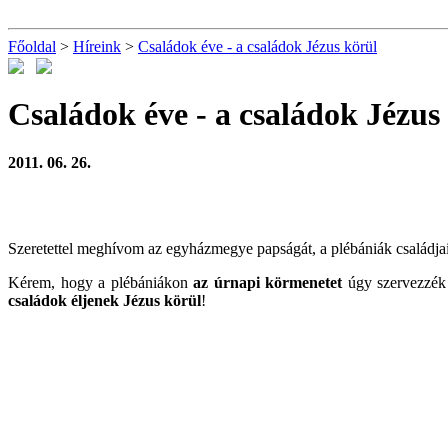
Főoldal
>
Híreink
>
Családok éve - a családok Jézus körül
Családok éve - a családok Jézus
2011. 06. 26.
Szeretettel meghívom az egyházmegye papságát, a plébániák családjait
Kérem, hogy a plébániákon
az úrnapi körmenetet
úgy szervezzék m
családok éljenek Jézus körül
!