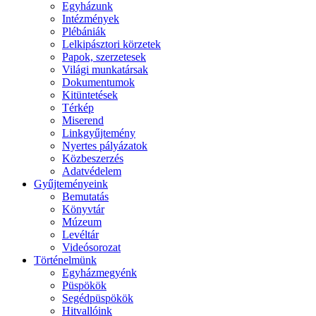
Egyházunk
Intézmények
Plébániák
Lelkipásztori körzetek
Papok, szerzetesek
Világi munkatársak
Dokumentumok
Kitüntetések
Térkép
Miserend
Linkgyűjtemény
Nyertes pályázatok
Közbeszerzés
Adatvédelem
Gyűjteményeink
Bemutatás
Könyvtár
Múzeum
Levéltár
Videósorozat
Történelmünk
Egyházmegyénk
Püspökök
Segédpüspökök
Hitvallóink