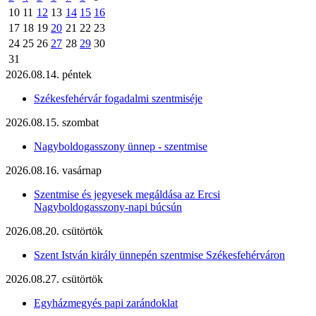
10
11
12
13
14
15
16
17
18
19
20
21
22
23
24
25
26
27
28
29
30
31
2026.08.14. péntek
Székesfehérvár fogadalmi szentmiséje
2026.08.15. szombat
Nagyboldogasszony ünnep - szentmise
2026.08.16. vasárnap
Szentmise és jegyesek megáldása az Ercsi
Nagyboldogasszony-napi búcsún
2026.08.20. csütörtök
Szent István király ünnepén szentmise Székesfehérváron
2026.08.27. csütörtök
Egyházmegyés papi zarándoklat