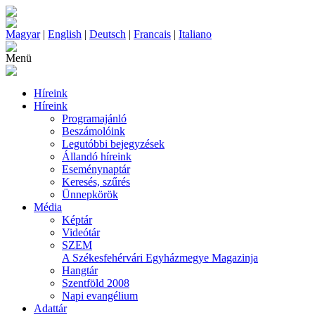
Magyar
|
English
|
Deutsch
|
Francais
|
Italiano
Menü
Híreink
Híreink
Programajánló
Beszámolóink
Legutóbbi bejegyzések
Állandó híreink
Eseménynaptár
Keresés, szűrés
Ünnepkörök
Média
Képtár
Videótár
SZEM
A Székesfehérvári Egyházmegye Magazinja
Hangtár
Szentföld 2008
Napi evangélium
Adattár