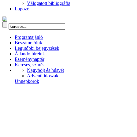
Válogatott bibliográfia
Lapozó
Programajánló
Beszámolóink
Legutóbbi bejegyzések
Állandó híreink
Eseménynaptár
Keresés, szűrés
Nagyböjt és húsvét
Adventi időszak
Ünnepkörök