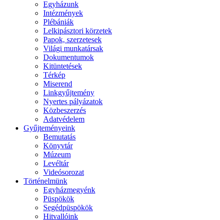
Egyházunk
Intézmények
Plébániák
Lelkipásztori körzetek
Papok, szerzetesek
Világi munkatársak
Dokumentumok
Kitüntetések
Térkép
Miserend
Linkgyűjtemény
Nyertes pályázatok
Közbeszerzés
Adatvédelem
Gyűjteményeink
Bemutatás
Könyvtár
Múzeum
Levéltár
Videósorozat
Történelmünk
Egyházmegyénk
Püspökök
Segédpüspökök
Hitvallóink