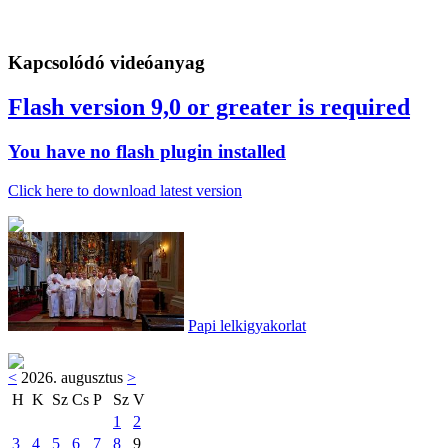
Kapcsolódó videóanyag
Flash version 9,0 or greater is required
You have no flash plugin installed
Click here to download latest version
Papi lelkigyakorlat
<
2026. augusztus
>
H
K
Sz
Cs
P
Sz
V
1
2
3
4
5
6
7
8
9