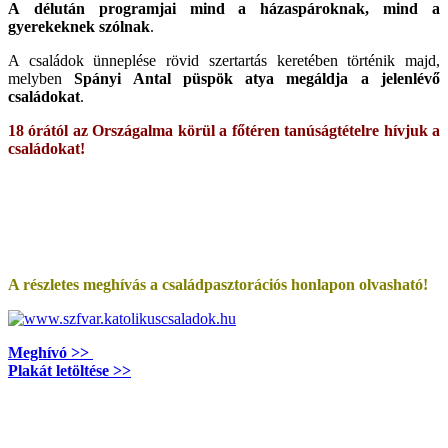
A délután programjai mind a házaspároknak, mind a
gyerekeknek szólnak
.
A családok ünneplése rövid szertartás keretében történik majd,
melyben
Spányi Antal püspök atya megáldja a jelenlévő
családokat
.
18 órától
az Országalma körül a főtéren tanúságtételre hívjuk a
családokat!
A részletes meghívás a családpasztorációs honlapon olvasható!
Meghívó >>
Plakát letöltése >>