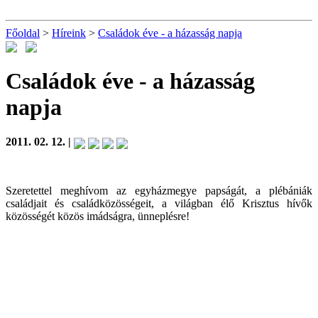
Főoldal
>
Híreink
>
Családok éve - a házasság napja
Családok éve - a házasság
napja
2011. 02. 12. |
Szeretettel meghívom az egyházmegye papságát, a plébániák
családjait és családközösségeit, a világban élő Krisztus hívők
közösségét közös imádságra, ünneplésre!