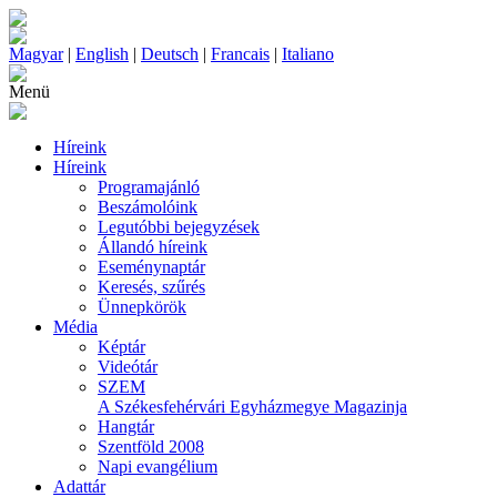
Magyar
|
English
|
Deutsch
|
Francais
|
Italiano
Menü
Híreink
Híreink
Programajánló
Beszámolóink
Legutóbbi bejegyzések
Állandó híreink
Eseménynaptár
Keresés, szűrés
Ünnepkörök
Média
Képtár
Videótár
SZEM
A Székesfehérvári Egyházmegye Magazinja
Hangtár
Szentföld 2008
Napi evangélium
Adattár