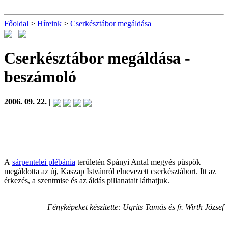
Főoldal
>
Híreink
>
Cserkésztábor megáldása
Cserkésztábor megáldása
-
beszámoló
2006. 09. 22. |
A
sárpentelei plébánia
területén Spányi Antal megyés püspök
megáldotta az új, Kaszap Istvánról elnevezett cserkésztábort. Itt az
érkezés, a szentmise és az áldás pillanatait láthatjuk.
Fényképeket készítette: Ugrits Tamás és fr. Wirth József