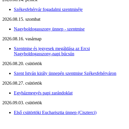
Székesfehérvár fogadalmi szentmiséje
2026.08.15. szombat
Nagyboldogasszony ünnep - szentmise
2026.08.16. vasárnap
Szentmise és jegyesek megáldása az Ercsi
Nagyboldogasszony-napi búcsún
2026.08.20. csütörtök
Szent István király ünnepén szentmise Székesfehérváron
2026.08.27. csütörtök
Egyházmegyés papi zarándoklat
2026.09.03. csütörtök
Első csütörtöki Eucharisztia ünnep (Ciszterci)