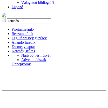
Válogatott bibliográfia
Lapozó
Programajánló
Beszámolóink
Legutóbbi bejegyzések
Állandó híreink
Eseménynaptár
Keresés, szűrés
Nagyböjt és húsvét
Adventi időszak
Ünnepkörök