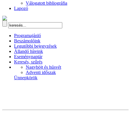
Válogatott bibliográfia
Lapozó
Programajánló
Beszámolóink
Legutóbbi bejegyzések
Állandó híreink
Eseménynaptár
Keresés, szűrés
Nagyböjt és húsvét
Adventi időszak
Ünnepkörök