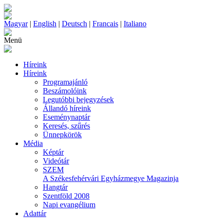
Magyar
|
English
|
Deutsch
|
Francais
|
Italiano
Menü
Híreink
Híreink
Programajánló
Beszámolóink
Legutóbbi bejegyzések
Állandó híreink
Eseménynaptár
Keresés, szűrés
Ünnepkörök
Média
Képtár
Videótár
SZEM
A Székesfehérvári Egyházmegye Magazinja
Hangtár
Szentföld 2008
Napi evangélium
Adattár