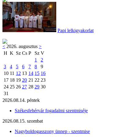
Papi lelkigyakorlat
<
2026. augusztus
>
H
K
Sz
Cs
P
Sz
V
1
2
3
4
5
6
7
8
9
10
11
12
13
14
15
16
17
18
19
20
21
22
23
24
25
26
27
28
29
30
31
2026.08.14. péntek
Székesfehérvár fogadalmi szentmiséje
2026.08.15. szombat
Nagyboldogasszony ünnep - szentmise