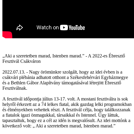
„Aki a szeretetben marad, Istenben marad.” - A 2022-es Ébresztő
Fesztivál Csákváron
2022.07.13. - Nagy örömünkre szolgált, hogy az idei évben is a
csákvári plébánia adhatott otthont a Székesfehérvári Egyházmegye
és a Bethlen Gábor Alapítvány támogatásával létrejött Ébresztő
Fesztiválnak.
A fesztivál időpontja július 13-17. volt. A mostani fesztiválra is sok
helyről érkezett az a 74 lelkes fiatal, akik gazdag lelki programokban
és élményekben vehettek részt. A fesztivál célja, hogy találkozzanak
a fiatalok igazi önmagukkal, társaikkal és Istennel. Úgy láttuk,
tapasztaltuk, hogy ez a cél az idén is megvalósult. Az idei mottónk a
következő volt: „ Aki a szeretetben marad, Istenben marad.”