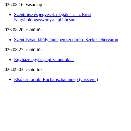
2026.08.16. vasárnap
Szentmise és jegyesek megáldása az Ercsi
Nagyboldogasszony-napi búcsún
2026.08.20. csütörtök
Szent István király ünnepén szentmise Székesfehérváron
2026.08.27. csütörtök
Egyházmegyés papi zarándoklat
2026.09.03. csütörtök
Első csütörtöki Eucharisztia ünnep (Ciszterci)