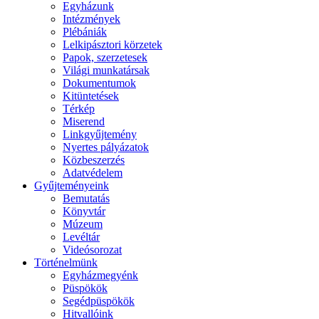
Egyházunk
Intézmények
Plébániák
Lelkipásztori körzetek
Papok, szerzetesek
Világi munkatársak
Dokumentumok
Kitüntetések
Térkép
Miserend
Linkgyűjtemény
Nyertes pályázatok
Közbeszerzés
Adatvédelem
Gyűjteményeink
Bemutatás
Könyvtár
Múzeum
Levéltár
Videósorozat
Történelmünk
Egyházmegyénk
Püspökök
Segédpüspökök
Hitvallóink