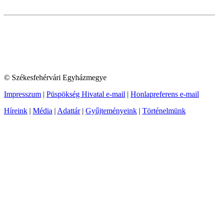
© Székesfehérvári Egyházmegye
Impresszum
|
Püspökség Hivatal e-mail
|
Honlapreferens e-mail
Híreink
|
Média
|
Adattár
|
Gyűjteményeink
|
Történelmünk