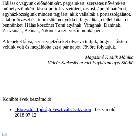
Hálásak vagyunk előadóinkért, papjainkért, szerzetes nővérekért
műhelyezőinkért, kiscsoportok vezetőiért, orvosi, ápolói háttérért,
egyházközségünk minden tagjáért, akik vállalták a portaszolgálatot,
a tábor őrzését és finom süteményekkel, fagylalttal, étellel láttak el
bennünket. Hálás köszönet Tomi atyának, Virágnak, Daninak,
Zsuzsinak, Beának, Nikinek a szervezői munkájáért.
A képeket látva, a visszajelzéseket olvasva tudjuk, hogy a Jóisten
velünk volt és megáldotta ezt a pár napot. Jövőre folytatjuk.
Magasiné Kudlik Mónika
Videó: Székesfehérvári Egyházmegyei Stúdió
Korábbi évek beszámolói:
"Ébresztő" Ifjúsági Fesztivál Csákváron
- beszámoló
2018.07.12.