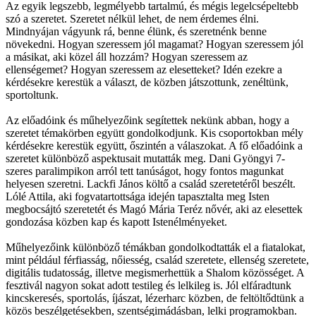
Az egyik legszebb, legmélyebb tartalmú, és mégis legelcsépeltebb
szó a szeretet. Szeretet nélkül lehet, de nem érdemes élni.
Mindnyájan vágyunk rá, benne élünk, és szeretnénk benne
növekedni. Hogyan szeressem jól magamat? Hogyan szeressem jól
a másikat, aki közel áll hozzám? Hogyan szeressem az
ellenségemet? Hogyan szeressem az elesetteket? Idén ezekre a
kérdésekre kerestük a választ, de közben játszottunk, zenéltünk,
sportoltunk.
Az előadóink és műhelyezőink segítettek nekünk abban, hogy a
szeretet témakörben együtt gondolkodjunk. Kis csoportokban mély
kérdésekre kerestük együtt, őszintén a válaszokat. A fő előadóink a
szeretet különböző aspektusait mutatták meg. Dani Gyöngyi 7-
szeres paralimpikon arról tett tanúságot, hogy fontos magunkat
helyesen szeretni. Lackfi János költő a család szeretetéről beszélt.
Lólé Attila, aki fogvatartottsága idején tapasztalta meg Isten
megbocsájtó szeretetét és Magó Mária Teréz nővér, aki az elesettek
gondozása közben kap és kapott Istenélményeket.
Műhelyezőink különböző témákban gondolkodtatták el a fiatalokat,
mint például férfiasság, nőiesség, család szeretete, ellenség szeretete,
digitális tudatosság, illetve megismerhettük a Shalom közösséget. A
fesztivál nagyon sokat adott testileg és lelkileg is. Jól elfáradtunk
kincskeresés, sportolás, íjászat, lézerharc közben, de feltöltődtünk a
közös beszélgetésekben, szentségimádásban, lelki programokban.