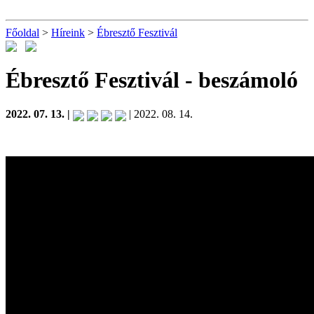
Főoldal
>
Híreink
>
Ébresztő Fesztivál
Ébresztő Fesztivál
- beszámoló
2022. 07. 13. |
| 2022. 08. 14.