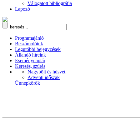
Válogatott bibliográfia
Lapozó
Programajánló
Beszámolóink
Legutóbbi bejegyzések
Állandó híreink
Eseménynaptár
Keresés, szűrés
Nagyböjt és húsvét
Adventi időszak
Ünnepkörök