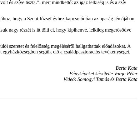
t és szíve tiszta.”- mert mindkettő: az igaz lelkiség is és a szív
ékához, hogy a Szent József évhez kapcsolódóan az apaság témájában
uk nagy részét is itt tölti el, hogy kipihenve, lelkileg megerősödve
ői szeretet és felelősség megéléséről hallgathattak előadásokat. A
át egyházközségben segítik elő a családpasztorációs tevékenységet,
Berta Kata
Fényképeket készítette Varga Péter
Videó: Somogyi Tamás és Berta Kata