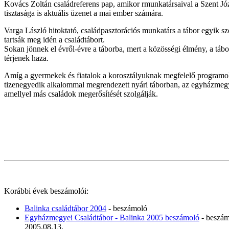
Kovács Zoltán családreferens pap, amikor rmunkatársaival a Szent József
tisztasága is aktuális üzenet a mai ember számára.
Varga László hitoktató, családpasztorációs munkatárs a tábor egyik 
tartsák meg idén a családtábort.
Sokan jönnek el évről-évre a táborba, mert a közösségi élmény, a tábor
térjenek haza.
Amíg a gyermekek és fiatalok a korosztályuknak megfelelő programokon 
tizenegyedik alkalommal megrendezett nyári táborban, az egyházmegye e
amellyel más családok megerősítését szolgálják.
Korábbi évek beszámolói:
Balinka családtábor 2004
- beszámoló
Egyházmegyei Családtábor - Balinka 2005 beszámoló
- beszá
2005.08.13.