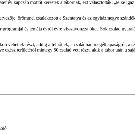
 év kapcsán mottót kerestek a tábornak, ezt választották: „lelke igaz vol
szervezője, örömmel csatlakozott a Szentatya és az egyházmegye szánd
 programjai és témája évről évre visszavonzza őket. Sok család nyaralás
vehettek részt, addig a felnőttek, a családban megélt apaságról, a szül
gész területéről mintegy 50 család vett részt, akik a tábor után a saj
moló