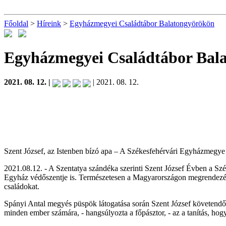
Főoldal
>
Híreink
>
Egyházmegyei Családtábor Balatongyörökön
Egyházmegyei Családtábor Bal
2021. 08. 12. |
| 2021. 08. 12.
Szent József, az Istenben bízó apa – A Székesfehérvári Egyházmegye
2021.08.12. - A Szentatya szándéka szerinti Szent József Évben a Szé
Egyház védőszentje is. Természetesen a Magyarországon megrendezésr
családokat.
Spányi Antal megyés püspök látogatása során Szent József követendő e
minden ember számára, - hangsúlyozta a főpásztor, - az a tanítás, hog