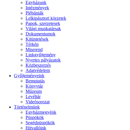
Egyházunk
Intézmények
Plébániák
Lelkipásztori körzetek
Papok, szerzetesek
Világi munkatársak
Dokumentumok
Kitüntetések
Térkép
Miserend
Linkgyűjtemény
Nyertes pályázatok
Közbeszerzés
Adatvédelem
Gyűjteményeink
Bemutatás
Könyvtár
Múzeum
Levéltár
Videósorozat
Történelmünk
Egyházmegyénk
Püspökök
Segédpüspökök
Hitvallóink