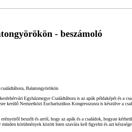
atongyörökön
- beszámoló
 családtábora, Balatongyörökön
kesfehérvári Egyházmegye Családtábora is az apák példaképét és a csal
e kerülő Nemzetközi Eucharisztikus Kongresszusra is készülve a csalá
rényeiről beszélt és arról, hogy az apák és a családok, hogyan kérheti
y minden körülmények között Isten szavára kell figyelni és azt készség