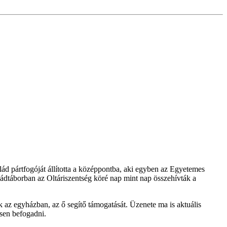
ád pártfogóját állította a középpontba, aki egyben az Egyetemes
dtáborban az Oltáriszentség köré nap mint nap összehívták a
k az egyházban, az ő segítő támogatását. Üzenete ma is aktuális
esen befogadni.