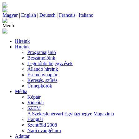
Magyar
|
English
|
Deutsch
|
Francais
|
Italiano
Menü
Híreink
Híreink
Programajánló
Beszámolóink
Legutóbbi bejegyzések
Állandó híreink
Eseménynaptár
Keresés, szűrés
Ünnepkörök
Média
Képtár
Videótár
SZEM
A Székesfehérvári Egyházmegye Magazinja
Hangtár
Szentföld 2008
Napi evangélium
Adattár