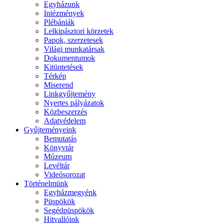
Egyházunk
Intézmények
Plébániák
Lelkipásztori körzetek
Papok, szerzetesek
Világi munkatársak
Dokumentumok
Kitüntetések
Térkép
Miserend
Linkgyűjtemény
Nyertes pályázatok
Közbeszerzés
Adatvédelem
Gyűjteményeink
Bemutatás
Könyvtár
Múzeum
Levéltár
Videósorozat
Történelmünk
Egyházmegyénk
Püspökök
Segédpüspökök
Hitvallóink