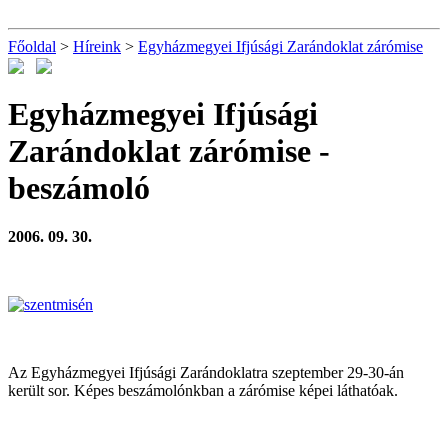
Főoldal
>
Híreink
>
Egyházmegyei Ifjúsági Zarándoklat zárómise
Egyházmegyei Ifjúsági
Zarándoklat zárómise
-
beszámoló
2006. 09. 30.
Az Egyházmegyei Ifjúsági Zarándoklatra szeptember 29-30-án
került sor. Képes beszámolónkban a zárómise képei láthatóak.