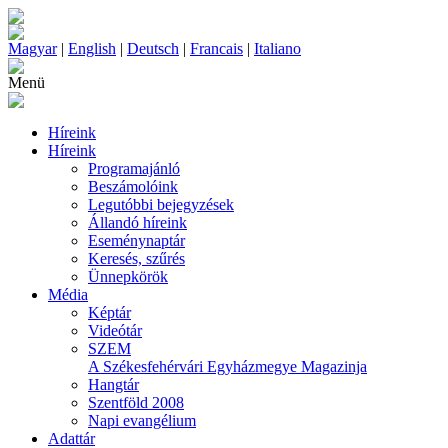
Magyar
|
English
|
Deutsch
|
Francais
|
Italiano
Menü
Híreink
Híreink
Programajánló
Beszámolóink
Legutóbbi bejegyzések
Állandó híreink
Eseménynaptár
Keresés, szűrés
Ünnepkörök
Média
Képtár
Videótár
SZEM
A Székesfehérvári Egyházmegye Magazinja
Hangtár
Szentföld 2008
Napi evangélium
Adattár