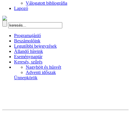
Válogatott bibliográfia
Lapozó
Programajánló
Beszámolóink
Legutóbbi bejegyzések
Állandó híreink
Eseménynaptár
Keresés, szűrés
Nagyböjt és húsvét
Adventi időszak
Ünnepkörök