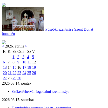
Püspöki szentmise Szent Donát
ünnepén
<
2026. április
>
H
K
Sz
Cs
P
Sz
V
1
2
3
4
5
6
7
8
9
10
11
12
13
14
15
16
17
18
19
20
21
22
23
24
25
26
27
28
29
30
2026.08.14. péntek
Székesfehérvár fogadalmi szentmiséje
2026.08.15. szombat
Nagyboldogasszony ünnep - szentmise