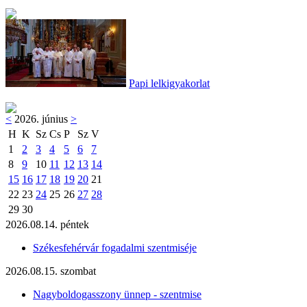
Papi lelkigyakorlat
<
2026. június
>
H
K
Sz
Cs
P
Sz
V
1
2
3
4
5
6
7
8
9
10
11
12
13
14
15
16
17
18
19
20
21
22
23
24
25
26
27
28
29
30
2026.08.14. péntek
Székesfehérvár fogadalmi szentmiséje
2026.08.15. szombat
Nagyboldogasszony ünnep - szentmise