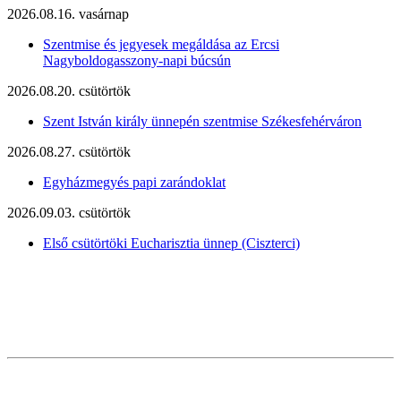
2026.08.16. vasárnap
Szentmise és jegyesek megáldása az Ercsi
Nagyboldogasszony-napi búcsún
2026.08.20. csütörtök
Szent István király ünnepén szentmise Székesfehérváron
2026.08.27. csütörtök
Egyházmegyés papi zarándoklat
2026.09.03. csütörtök
Első csütörtöki Eucharisztia ünnep (Ciszterci)