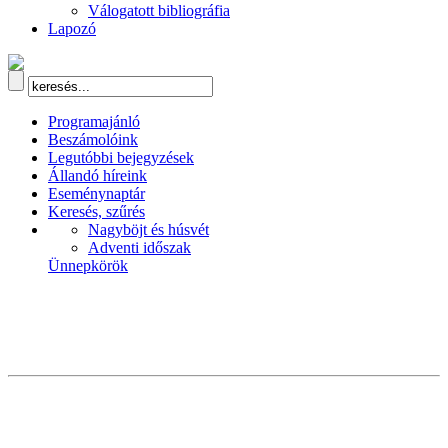
Válogatott bibliográfia
Lapozó
Programajánló
Beszámolóink
Legutóbbi bejegyzések
Állandó híreink
Eseménynaptár
Keresés, szűrés
Nagyböjt és húsvét
Adventi időszak
Ünnepkörök