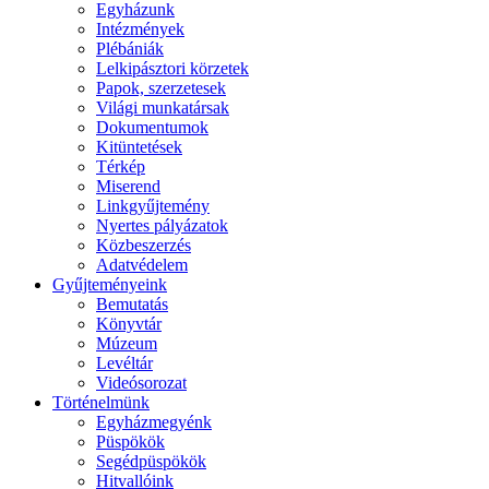
Egyházunk
Intézmények
Plébániák
Lelkipásztori körzetek
Papok, szerzetesek
Világi munkatársak
Dokumentumok
Kitüntetések
Térkép
Miserend
Linkgyűjtemény
Nyertes pályázatok
Közbeszerzés
Adatvédelem
Gyűjteményeink
Bemutatás
Könyvtár
Múzeum
Levéltár
Videósorozat
Történelmünk
Egyházmegyénk
Püspökök
Segédpüspökök
Hitvallóink