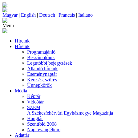
Magyar
|
English
|
Deutsch
|
Francais
|
Italiano
Menü
Híreink
Híreink
Programajánló
Beszámolóink
Legutóbbi bejegyzések
Állandó híreink
Eseménynaptár
Keresés, szűrés
Ünnepkörök
Média
Képtár
Videótár
SZEM
A Székesfehérvári Egyházmegye Magazinja
Hangtár
Szentföld 2008
Napi evangélium
Adattár