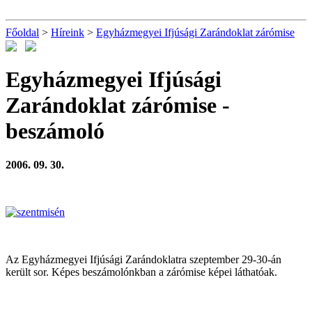
Főoldal
>
Híreink
>
Egyházmegyei Ifjúsági Zarándoklat zárómise
Egyházmegyei Ifjúsági
Zarándoklat zárómise
-
beszámoló
2006. 09. 30.
Az Egyházmegyei Ifjúsági Zarándoklatra szeptember 29-30-án
került sor. Képes beszámolónkban a zárómise képei láthatóak.