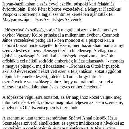
István-bazilikában a száz évvel ezelőtti püspöki kari felajánlás
évfordulóján, Erdő Péter bíboros vezetésével a Magyar Katolikus
Püspöki Konferencia tagjai szentmise keretében ajánlották fel
Magyarországot Jézus Szentséges Szívének.
„Időszerűvé és szükségessé vált megújítani azt az imát, amelyet
egykor Vaszary Kolos prímással a millennium évében, Csernoch
János vezetésével pedig 1915-ben mondott el a püspöki kar, a
háború borzalmai közepette. Időszerű, mert hazánkban mai is annyi
szenvedést és reménytelenséget szül a hitetlenség. A világban a
globális gazdasági és politikai jelenségek negatívumai tovább
erősítik a cél nélkül sodródó emberiség kilátástalanságát.” - mondta
a megyés püspök, majd hozzátette: - „Prohászka Ottokár püspök,
aki 100 évvel ezelőtt részt vett ezen a felajánláson, sokat aggódott
népünk felemelkedéséért, jólétéért. Tudta, hogy hitre és
eszményekre van szükség ahhoz, hogy ne uralkodhasson el a
zűrzavar a társadalomban és az egyes ember életében.”
A főpásztor végül arra bíztatott, az Úr napjához közel valljuk meg
hitünket mások előtt, rábízva magunkat teljesen az isteni szeretetre,
amelyet az Oltáriszentségben is tisztelünk.
A szentmise után tartott szentórában Spányi Antal püspök Jézus
Szentséges szívéről elmélkedett, és együtt imádkozott a hívekkel az
Egyházért, a családokért és új papi hivatásokért. A Jézus Szíve