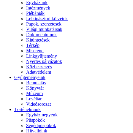
Egyházunk
Intézmények
Plébániák
Lelkipásztori körzetek
Papok, szerzetesek
Világi munkatársak
Dokumentumok
Kitüntetések
Térkép
Miserend
Linkgyűjtemény
Nyertes pályázatok
Közbeszerzés
Adatvédelem
Gyűjteményeink
Bemutatás
Könyvtár
Múzeum
Levéltár
Videósorozat
Történelmünk
Egyházmegyénk
Püspökök
Segédpüspökök
Hitvallóink