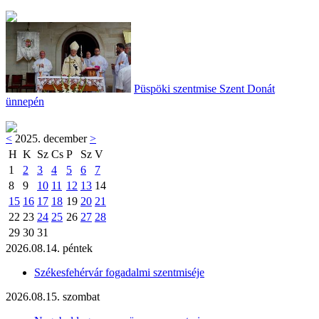
Püspöki szentmise Szent Donát
ünnepén
<
2025. december
>
H
K
Sz
Cs
P
Sz
V
1
2
3
4
5
6
7
8
9
10
11
12
13
14
15
16
17
18
19
20
21
22
23
24
25
26
27
28
29
30
31
2026.08.14. péntek
Székesfehérvár fogadalmi szentmiséje
2026.08.15. szombat