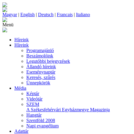
Magyar
|
English
|
Deutsch
|
Francais
|
Italiano
Menü
Híreink
Híreink
Programajánló
Beszámolóink
Legutóbbi bejegyzések
Állandó híreink
Eseménynaptár
Keresés, szűrés
Ünnepkörök
Média
Képtár
Videótár
SZEM
A Székesfehérvári Egyházmegye Magazinja
Hangtár
Szentföld 2008
Napi evangélium
Adattár