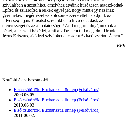
szívünkben a szent hitet, amelyhez atyáink hűségesen ragaszkodtak.
Építsd és szilárdítsd a lelkek egységét, hogy mint egy hazának
gyermekei, megértéssel és kölcsönös szeretettel haladjunk az
üdvösség útján. Erősítsd szívünkben a hívő odaadást, az
erényességet és az állhatatosságot! Add meg mindnyájunknak a
békét, a te szent békédet, amit a világ nem tud megadni. Urunk,
Jézus Krisztus, alakítsd szívünket a te szent Szíved szerint! Ámen.”
BPK
Korábbi évek beszámolói:
Első csütörtöki Eucharisztia ünnep (Felsőváros)
2008.06.05.
Első csütörtöki Eucharisztia ünnep (Felsőváros)
2010.06.03.
Első csütörtöki Eucharisztia ünnep (Felsőváros)
2011.06.02.