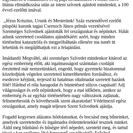
litánia elimádkozása után az isteni szívnek ajánlott mindenkit, a 100
évvel ezelőtti imával.
„Jézus Krisztus, Urunk és Mesterünk! Száz esztendővel ezelőtt
püspöki karunk tagjai Csernoch János prímás vezetésével
Szentséges Szívednek ajánlották fel országunkat és népünket. Hálát
adunk szereteted csodálatos ajándékáért: azért, hogy minden
történelmi katasztrófa és megpróbáltatás ellenére ma ismét itt
lehetünk és megújíthatjuk ezt a felajánlást.
Imádandó Megváltó, aki szentséges Szívedet mindenkor kitárod az
egész emberiség előtt, aki irgalmasságod számtalan csodáját
éreztetted már nemzetünkkel, engedd, hogy gyermeki bizalommal
közeledjünk végtelen szereteted kimeríthetetlen forrásához, és
esedezve kérjünk, terjeszd ki hatalmas oltalmadat szeretett hazánk
fölé! Hárítsd el róla haragodat és büntetésed súlyos csapásait! Adj
világosságot és erőt népünknek, hogy a mai időkben, amikor az
emberiség és az egyház történetében nagy változások zajlanak,
felismerhessük és követhessük szent akaratodat! Védelmezd egész
országunkat, amely magát teljesen Szent Szívednek ajánlja.
Fogadd kegyesen alázatos hódolatunkat, és bocsásd meg bűneinket,
amelyek szeretetedre és irgalmadra érdemtelenekké tesznek minket.
Áldd meg bűnbánó és hűségre térő népedet, szenteld meg, és tartsd
távol a kor szelleme által fenyegető veszélyektől. Erősítsd