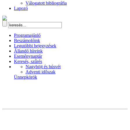
Válogatott bibliográfia
Lapozó
Programajánló
Beszámolóink
Legutóbbi bejegyzések
Állandó híreink
Eseménynaptár
Keresés, szűrés
Nagyböjt és húsvét
Adventi időszak
Ünnepkörök