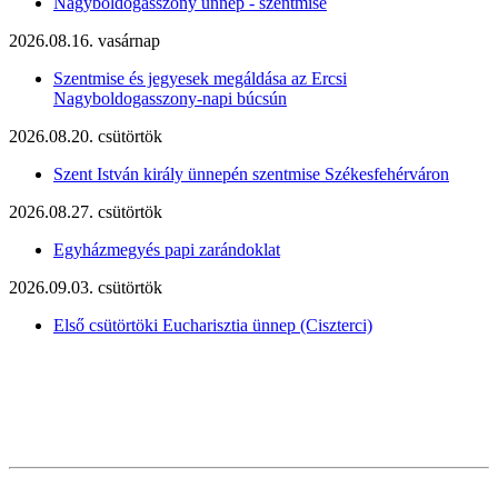
Nagyboldogasszony ünnep - szentmise
2026.08.16. vasárnap
Szentmise és jegyesek megáldása az Ercsi
Nagyboldogasszony-napi búcsún
2026.08.20. csütörtök
Szent István király ünnepén szentmise Székesfehérváron
2026.08.27. csütörtök
Egyházmegyés papi zarándoklat
2026.09.03. csütörtök
Első csütörtöki Eucharisztia ünnep (Ciszterci)