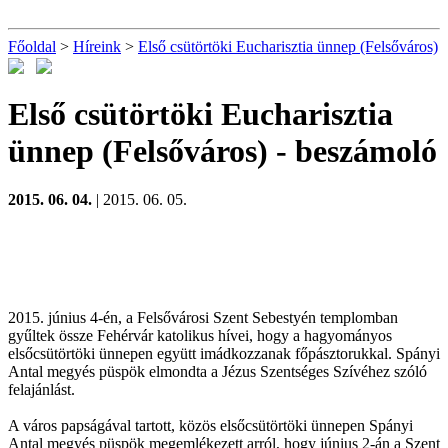
Főoldal
>
Híreink
>
Első csütörtöki Eucharisztia ünnep (Felsőváros)
Első csütörtöki Eucharisztia
ünnep (Felsőváros)
- beszámoló
2015. 06. 04.
| 2015. 06. 05.
2015. június 4-én, a Felsővárosi Szent Sebestyén templomban
gyűltek össze Fehérvár katolikus hívei, hogy a hagyományos
elsőcsütörtöki ünnepen együtt imádkozzanak főpásztorukkal. Spányi
Antal megyés püspök elmondta a Jézus Szentséges Szívéhez szóló
felajánlást.
A város papságával tartott, közös elsőcsütörtöki ünnepen Spányi
Antal megyés püspök megemlékezett arról, hogy június 2-án a Szent