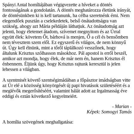
Spányi Antal homíliájában végigvezette a híveket a döntés
fontosságának a gondolatán. A döntés meghatározza életünk irányát,
de döntésünkben ki is kell tartanunk, ha célba szeretnénk érni. Nem
elegendőek pusztán a cselekedetek, belső önátadottságra van
szükség, ahogy azt Mária példáján láthatjuk. Az önátadottság azt
jelenti, hogy életemet átadom, szívemet megnyitom és az Úrral
együtt élek: követem Őt, bárhová is menjen, Ő a cél és bensőmben
nem tévesztem szem elől. Ez egyszerű és világos, de nem könnyű
út. Úgy kell élnünk, mint a tőről táplálkozó vesszőnek, hogy
általunk Krisztus szólhasson másokhoz. Pál apostol is erről beszél,
amikor azt mondja, hogy élek, de már nem én, hanem Krisztus él
énbennem. Éljünk úgy, hogy Krisztus rajtunk keresztül is jelen
lehessen a világban.
A szentmisét követő szentségimádában a főpásztor imádságban vitte
az Úr elé a közösség könyörgését új papi hivatások születéséért és a
meglévők megerősítéséért, valamint hálát adott az Irgalmasság éve
eddigi és eztán következő kegyelmeiért.
- Marian -
Képek: Somogyi Tamás
A homília szövegének meghallgatása: