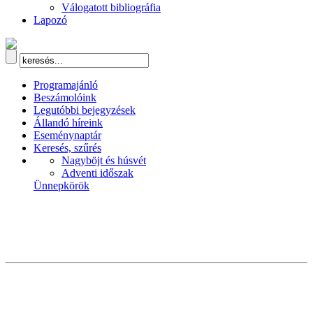
Válogatott bibliográfia
Lapozó
Programajánló
Beszámolóink
Legutóbbi bejegyzések
Állandó híreink
Eseménynaptár
Keresés, szűrés
Nagyböjt és húsvét
Adventi időszak
Ünnepkörök