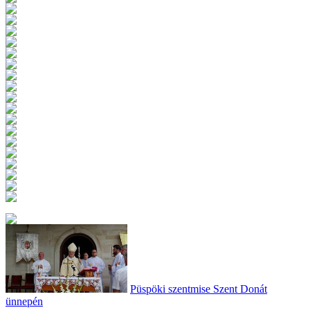
Püspöki szentmise Szent Donát
ünnepén