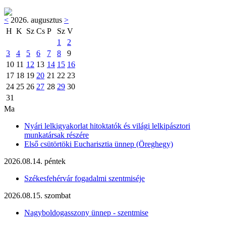
<
2026. augusztus
>
H
K
Sz
Cs
P
Sz
V
1
2
3
4
5
6
7
8
9
10
11
12
13
14
15
16
17
18
19
20
21
22
23
24
25
26
27
28
29
30
31
Ma
Nyári lelkigyakorlat hitoktatók és világi lelkipásztori
munkatársak részére
Első csütörtöki Eucharisztia ünnep (Öreghegy)
2026.08.14. péntek
Székesfehérvár fogadalmi szentmiséje
2026.08.15. szombat
Nagyboldogasszony ünnep - szentmise