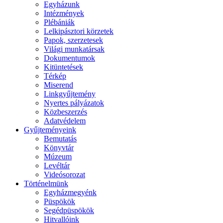
Egyházunk
Intézmények
Plébániák
Lelkipásztori körzetek
Papok, szerzetesek
Világi munkatársak
Dokumentumok
Kitüntetések
Térkép
Miserend
Linkgyűjtemény
Nyertes pályázatok
Közbeszerzés
Adatvédelem
Gyűjteményeink
Bemutatás
Könyvtár
Múzeum
Levéltár
Videósorozat
Történelmünk
Egyházmegyénk
Püspökök
Segédpüspökök
Hitvallóink