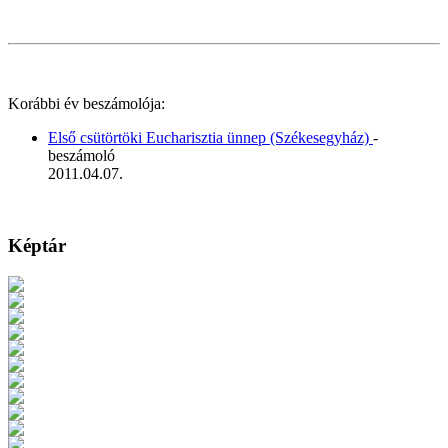
Korábbi év beszámolója:
Első csütörtöki Eucharisztia ünnep (Székesegyház)
-
beszámoló
2011.04.07.
Képtár