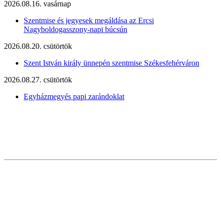
2026.08.16. vasárnap
Szentmise és jegyesek megáldása az Ercsi
Nagyboldogasszony-napi búcsún
2026.08.20. csütörtök
Szent István király ünnepén szentmise Székesfehérváron
2026.08.27. csütörtök
Egyházmegyés papi zarándoklat