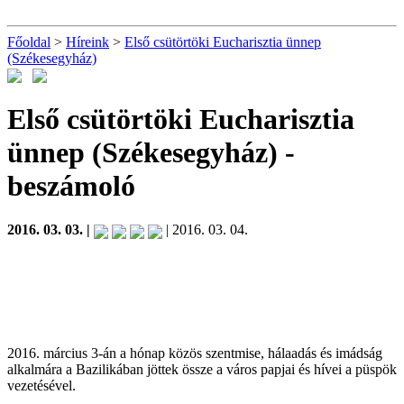
Főoldal
>
Híreink
>
Első csütörtöki Eucharisztia ünnep
(Székesegyház)
Első csütörtöki Eucharisztia
ünnep (Székesegyház)
-
beszámoló
2016. 03. 03. |
| 2016. 03. 04.
2016. március 3-án a hónap közös szentmise, hálaadás és imádság
alkalmára a Bazilikában jöttek össze a város papjai és hívei a püspök
vezetésével.