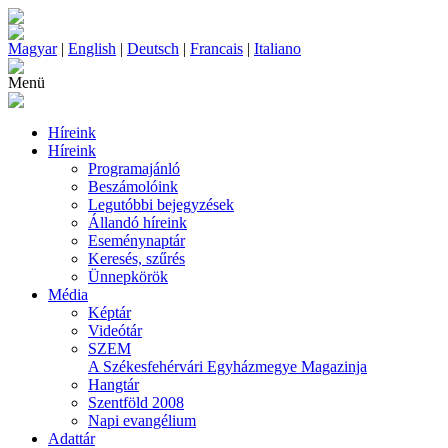
Magyar
|
English
|
Deutsch
|
Francais
|
Italiano
Menü
Híreink
Híreink
Programajánló
Beszámolóink
Legutóbbi bejegyzések
Állandó híreink
Eseménynaptár
Keresés, szűrés
Ünnepkörök
Média
Képtár
Videótár
SZEM
A Székesfehérvári Egyházmegye Magazinja
Hangtár
Szentföld 2008
Napi evangélium
Adattár