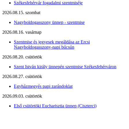
Székesfehérvár fogadalmi szentmiséje
2026.08.15. szombat
Nagyboldogasszony ünnep - szentmise
2026.08.16. vasárnap
Szentmise és jegyesek megáldása az Ercsi
Nagyboldogasszony-napi búcsún
2026.08.20. csütörtök
Szent István király ünnepén szentmise Székesfehérváron
2026.08.27. csütörtök
Egyházmegyés papi zarándoklat
2026.09.03. csütörtök
Első csütörtöki Eucharisztia ünnep (Ciszterci)