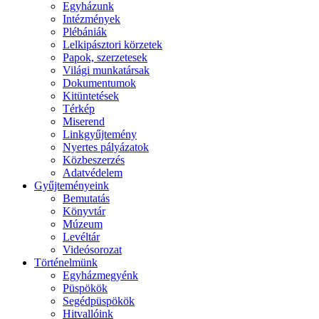
Egyházunk
Intézmények
Plébániák
Lelkipásztori körzetek
Papok, szerzetesek
Világi munkatársak
Dokumentumok
Kitüntetések
Térkép
Miserend
Linkgyűjtemény
Nyertes pályázatok
Közbeszerzés
Adatvédelem
Gyűjteményeink
Bemutatás
Könyvtár
Múzeum
Levéltár
Videósorozat
Történelmünk
Egyházmegyénk
Püspökök
Segédpüspökök
Hitvallóink