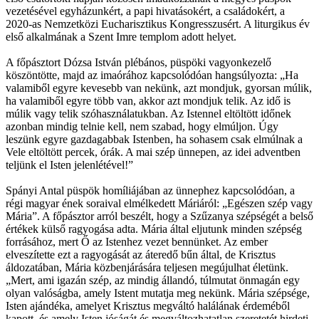
vezetésével egyházunkért, a papi hivatásokért, a családokért, a
2020-as Nemzetközi Eucharisztikus Kongresszusért. A liturgikus év
első alkalmának a Szent Imre templom adott helyet.
A főpásztort Dózsa István plébános, püspöki vagyonkezelő
köszöntötte, majd az imaórához kapcsolódóan hangsúlyozta: „Ha
valamiből egyre kevesebb van nekünk, azt mondjuk, gyorsan múlik,
ha valamiből egyre több van, akkor azt mondjuk telik. Az idő is
múlik vagy telik szóhasználatukban. Az Istennel eltöltött időnek
azonban mindig telnie kell, nem szabad, hogy elmúljon. Úgy
leszünk egyre gazdagabbak Istenben, ha sohasem csak elmúlnak a
Vele eltöltött percek, órák. A mai szép ünnepen, az idei adventben
teljünk el Isten jelenlétével!”
Spányi Antal püspök homíliájában az ünnephez kapcsolódóan, a
régi magyar ének soraival elmélkedett Máriáról: „Egészen szép vagy
Mária”. A főpásztor arról beszélt, hogy a Szűzanya szépségét a belső
értékek külső ragyogása adta. Mária által eljutunk minden szépség
forrásához, mert Ő az Istenhez vezet bennünket. Az ember
elveszítette ezt a ragyogását az áteredő bűn által, de Krisztus
áldozatában, Mária közbenjárására teljesen megújulhat életünk.
„Mert, ami igazán szép, az mindig állandó, túlmutat önmagán egy
olyan valóságba, amely Istent mutatja meg nekünk. Mária szépsége,
Isten ajándéka, amelyet Krisztus megváltó halálának érdeméből
kapott, és amely Isten jóságát és megváltozhatatlan szeretetét hirdeti.