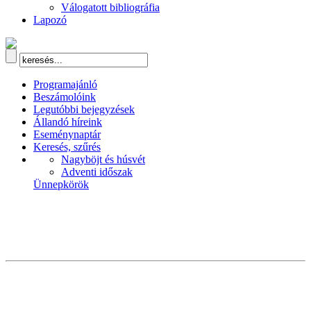
Válogatott bibliográfia
Lapozó
Programajánló
Beszámolóink
Legutóbbi bejegyzések
Állandó híreink
Eseménynaptár
Keresés, szűrés
Nagyböjt és húsvét
Adventi időszak
Ünnepkörök