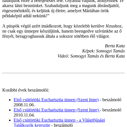
haladjunk előre a beteljesedés felé. Olyanná váljunk, amilyennek Te
akarsz látni bennünket. Szabaduljunk meg a magunk ábrándjaitól,
rögeszméinktől, és keljünk új életre, amelyet Máriában örök
példaképül adtál nekünk!”
A püspök végül azért imádkozott, hogy közelebb kerülve Jézushoz,
ne csak egy ünnepre készüljünk, hanem beengedve szívünkbe az ő
fényét, beragyoghassuk általa a sokszor sötétben élő világot.
Berta Kata
Képek: Somogyi Tamás
Videó: Somogyi Tamás és Berta Kata
Korábbi évek beszámolói:
Első csütörtöki Eucharisztia ünnep (Szent Imre)
- beszámoló
2008.11.06.
Első csütörtöki Eucharisztia ünnep (Szent Imre)
- beszámoló
2010.11.04.
Első csütörtöki Eucharisztia ünnep - a Világifjúsági
Találkozók keresztje
- beszámoló