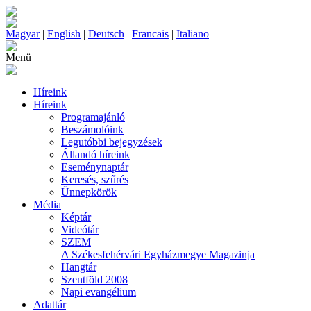
Magyar
|
English
|
Deutsch
|
Francais
|
Italiano
Menü
Híreink
Híreink
Programajánló
Beszámolóink
Legutóbbi bejegyzések
Állandó híreink
Eseménynaptár
Keresés, szűrés
Ünnepkörök
Média
Képtár
Videótár
SZEM
A Székesfehérvári Egyházmegye Magazinja
Hangtár
Szentföld 2008
Napi evangélium
Adattár