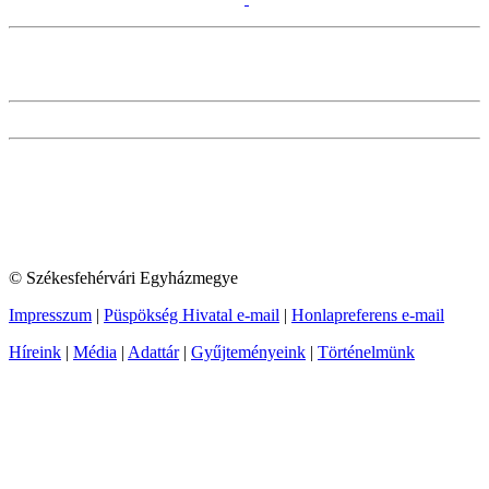
© Székesfehérvári Egyházmegye
Impresszum
|
Püspökség Hivatal e-mail
|
Honlapreferens e-mail
Híreink
|
Média
|
Adattár
|
Gyűjteményeink
|
Történelmünk