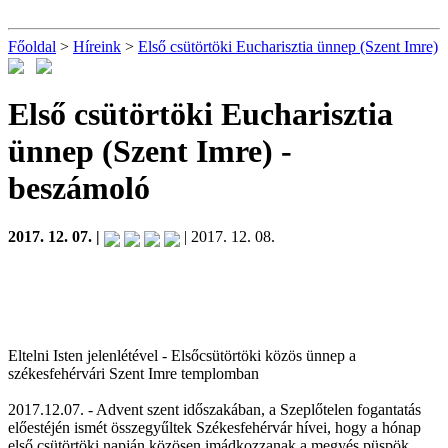
Főoldal
>
Híreink
>
Első csütörtöki Eucharisztia ünnep (Szent Imre)
Első csütörtöki Eucharisztia
ünnep (Szent Imre)
-
beszámoló
2017. 12. 07. |
| 2017. 12. 08.
Eltelni Isten jelenlétével - Elsőcsütörtöki közös ünnep a
székesfehérvári Szent Imre templomban
2017.12.07. - Advent szent időszakában, a Szeplőtelen fogantatás
előestéjén ismét összegyűltek Székesfehérvár hívei, hogy a hónap
első csütörtöki napján közösen imádkozzanak a megyés püspök