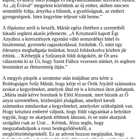
Az „új Évával” megjelent közöttünk az új ember, akiben nincsen
semmiféle foltja, árnyéka a bűnnek, a gyarlóságnak, az emberi
gyengeségnek. Isten kegyelme teljessé vált benne.”
A főpásztor arról is beszélt, Máriát egész életében a szeretetből
fakadó segíteni akarás jellemezte. „A Krisztustól kapott Égi
Anyához a keresztények egymást váltó nemzedékei hittel és
bizalommal, gyermeki ragaszkodással, fordultak. Ő, mint egy
édesanya meghallgatja imáinkat, hozzá fohászkodva közben jár
értünk… Kérhetjük a Szűzanyát földi dolgokért, de Őt arra
választotta ki az Úr, hogy Szent Fiához vezessen minket, és segítsen
bennünket az életszentség útján.”
A megyés püspök a szentmise után imájában arra kérte a
Boldogságos Szűz Máriát, hogy kérje el az Örök Atyától számunkra
azokat a kegyelmeket, amelyek által mi is a krisztusi úton járhatunk.
„Mária imáit kérve borulunk le Eléd Jézusunk, mert bízunk az Ő
anyai szeretetében, közbenjáró jóságában, amellyel kiesdi
számunkra mindazokat a kegyelmeket, amelyekre szükségünk van.
Hogy krisztusi emberré váljunk, hogy földi vágyainkat a helyükre
tegyük, hogy ne akarjunk többnek látszani, és ne mást akarjunk
szolgálni csak az Urat… Kérünk, Jézus segíts, hogy
megszabaduljunk a rossz beidegződésektől, a
megkötözöttségeinktől. Ez az advent hozzon megújulást, hogy