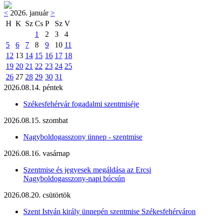
<
2026. január
>
H
K
Sz
Cs
P
Sz
V
1
2
3
4
5
6
7
8
9
10
11
12
13
14
15
16
17
18
19
20
21
22
23
24
25
26
27
28
29
30
31
2026.08.14. péntek
Székesfehérvár fogadalmi szentmiséje
2026.08.15. szombat
Nagyboldogasszony ünnep - szentmise
2026.08.16. vasárnap
Szentmise és jegyesek megáldása az Ercsi
Nagyboldogasszony-napi búcsún
2026.08.20. csütörtök
Szent István király ünnepén szentmise Székesfehérváron