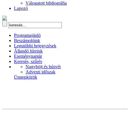
Válogatott bibliográfia
Lapozó
Programajánló
Beszámolóink
Legutóbbi bejegyzések
Állandó híreink
Eseménynaptár
Keresés, szűrés
Nagyböjt és húsvét
Adventi időszak
Ünnepkörök