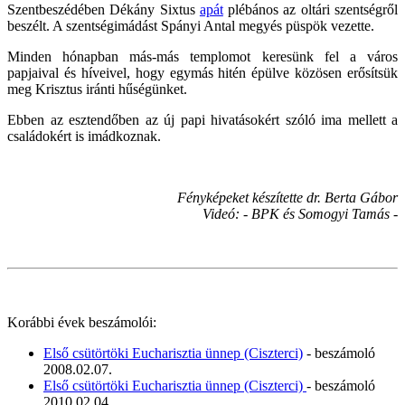
Szentbeszédében Dékány Sixtus
apát
plébános az oltári szentségről
beszélt. A szentségimádást Spányi Antal megyés püspök vezette.
Minden hónapban más-más templomot keresünk fel a város
papjaival és híveivel, hogy egymás hitén épülve közösen erősítsük
meg Krisztus iránti hűségünket.
Ebben az esztendőben az új papi hivatásokért szóló ima mellett a
családokért is imádkoznak.
Fényképeket készítette dr. Berta Gábor
Videó: - BPK és Somogyi Tamás -
Korábbi évek beszámolói:
Első csütörtöki Eucharisztia ünnep (Ciszterci)
- beszámoló
2008.02.07.
Első csütörtöki Eucharisztia ünnep (Ciszterci)
- beszámoló
2010.02.04.