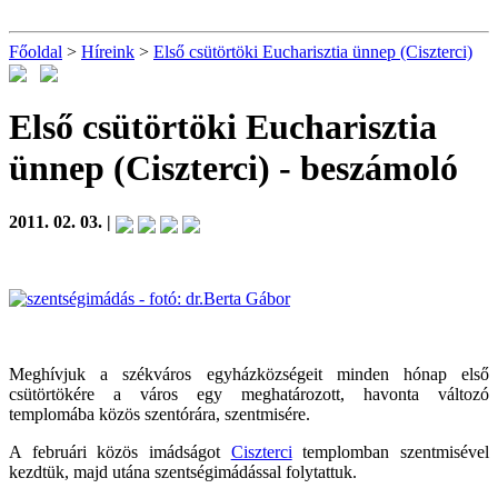
Főoldal
>
Híreink
>
Első csütörtöki Eucharisztia ünnep (Ciszterci)
Első csütörtöki Eucharisztia
ünnep (Ciszterci)
- beszámoló
2011. 02. 03. |
Meghívjuk a székváros egyházközségeit minden hónap első
csütörtökére a város egy meghatározott, havonta változó
templomába közös szentórára, szentmisére.
A februári közös imádságot
Ciszterci
templomban szentmisével
kezdtük, majd utána szentségimádással folytattuk.