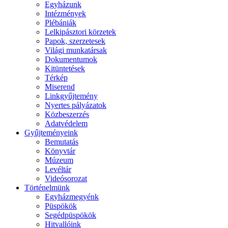
Egyházunk
Intézmények
Plébániák
Lelkipásztori körzetek
Papok, szerzetesek
Világi munkatársak
Dokumentumok
Kitüntetések
Térkép
Miserend
Linkgyűjtemény
Nyertes pályázatok
Közbeszerzés
Adatvédelem
Gyűjteményeink
Bemutatás
Könyvtár
Múzeum
Levéltár
Videósorozat
Történelmünk
Egyházmegyénk
Püspökök
Segédpüspökök
Hitvallóink