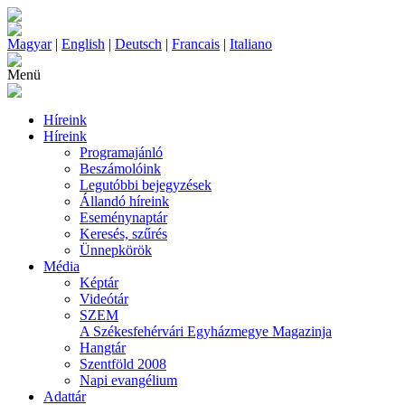
Magyar
|
English
|
Deutsch
|
Francais
|
Italiano
Menü
Híreink
Híreink
Programajánló
Beszámolóink
Legutóbbi bejegyzések
Állandó híreink
Eseménynaptár
Keresés, szűrés
Ünnepkörök
Média
Képtár
Videótár
SZEM
A Székesfehérvári Egyházmegye Magazinja
Hangtár
Szentföld 2008
Napi evangélium
Adattár