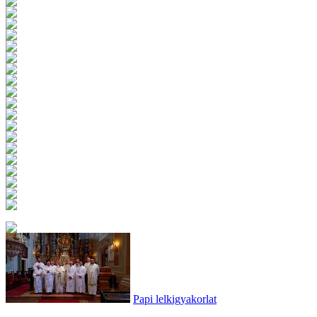
Papi lelkigyakorlat