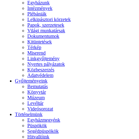
Egyházunk
Intézmények
Plébániák
Lelkipásztori körzetek
Papok, szerzetesek
Világi munkatársak
Dokumentumok
Kitüntetések
Térkép
Miserend
Linkgyűjtemény
Nyertes pályázatok
Közbeszerzés
Adatvédelem
Gyűjteményeink
Bemutatás
Könyvtár
Múzeum
Levéltár
Videósorozat
Történelmünk
Egyházmegyénk
Püspökök
Segédpüspökök
Hitvallóink