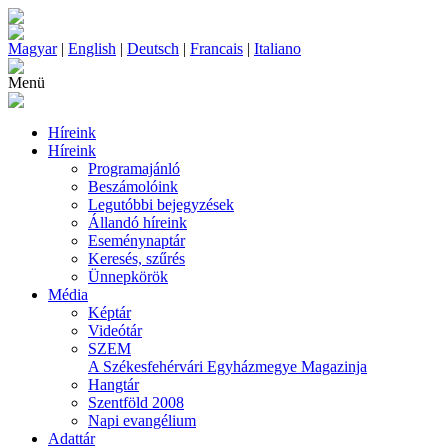
Magyar
|
English
|
Deutsch
|
Francais
|
Italiano
Menü
Híreink
Híreink
Programajánló
Beszámolóink
Legutóbbi bejegyzések
Állandó híreink
Eseménynaptár
Keresés, szűrés
Ünnepkörök
Média
Képtár
Videótár
SZEM
A Székesfehérvári Egyházmegye Magazinja
Hangtár
Szentföld 2008
Napi evangélium
Adattár