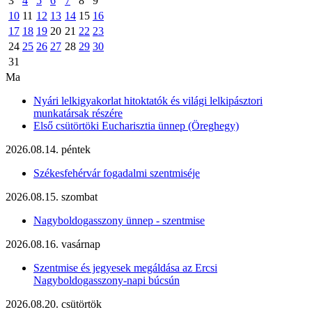
3
4
5
6
7
8
9
10
11
12
13
14
15
16
17
18
19
20
21
22
23
24
25
26
27
28
29
30
31
Ma
Nyári lelkigyakorlat hitoktatók és világi lelkipásztori
munkatársak részére
Első csütörtöki Eucharisztia ünnep (Öreghegy)
2026.08.14. péntek
Székesfehérvár fogadalmi szentmiséje
2026.08.15. szombat
Nagyboldogasszony ünnep - szentmise
2026.08.16. vasárnap
Szentmise és jegyesek megáldása az Ercsi
Nagyboldogasszony-napi búcsún
2026.08.20. csütörtök