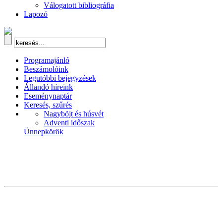
Válogatott bibliográfia
Lapozó
Programajánló
Beszámolóink
Legutóbbi bejegyzések
Állandó híreink
Eseménynaptár
Keresés, szűrés
Nagyböjt és húsvét
Adventi időszak
Ünnepkörök