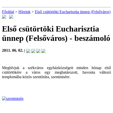
Főoldal
>
Híreink
>
Első csütörtöki Eucharisztia ünnep (Felsőváros)
Első csütörtöki Eucharisztia
ünnep (Felsőváros)
- beszámoló
2011. 06. 02. |
Meghívjuk a székváros egyházközségeit minden hónap első
csütörtökére a város egy meghatározott, havonta változó
templomába közös szentórára, szentmisére.