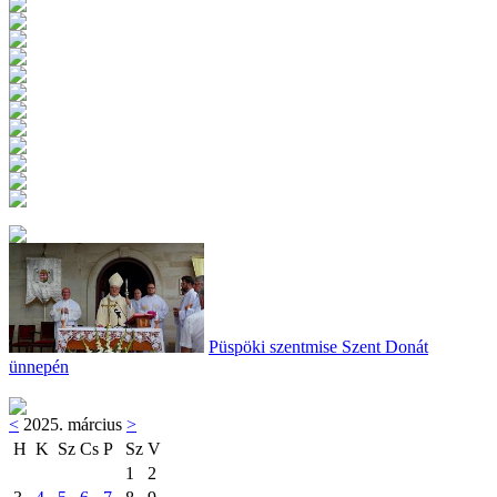
Püspöki szentmise Szent Donát
ünnepén
<
2025. március
>
H
K
Sz
Cs
P
Sz
V
1
2