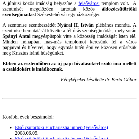
A júniusi közös imádság helyszíne a
felsővárosi
templom volt. A
szentmisét megelőzően tartottak közös
áldozócsütörtöki
szentségimádást
Székesfehérvár egyházközségei.
A szentmise szentbeszédét
Nyárai H. István
plébános mondta. A
szentmise bemutatását követte a fél órás szentségimádás, mely során
Spányi Antal
megyéspüspök vitte a közösség imádságát Isten elé.
Minden hónapban más-más templomot keresünk fel a város
papjaival és híveivel, hogy egymás hitén épülve közösen erősítsük
meg Krisztus iránti hűségünket.
Ebben az esztendőben az új papi hivatásokért szóló ima mellett
a családokért is imádkoznak.
Fényképeket készítette dr. Berta Gábor
Korábbi évek beszámolói:
Első csütörtöki Eucharisztia ünnep (Felsőváros)
2008.06.05.
Első csütörtöki Eucharisztia ünnep (Felsőváros)