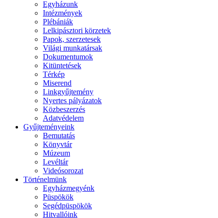
Egyházunk
Intézmények
Plébániák
Lelkipásztori körzetek
Papok, szerzetesek
Világi munkatársak
Dokumentumok
Kitüntetések
Térkép
Miserend
Linkgyűjtemény
Nyertes pályázatok
Közbeszerzés
Adatvédelem
Gyűjteményeink
Bemutatás
Könyvtár
Múzeum
Levéltár
Videósorozat
Történelmünk
Egyházmegyénk
Püspökök
Segédpüspökök
Hitvallóink