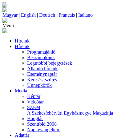
Magyar
|
English
|
Deutsch
|
Francais
|
Italiano
Menü
Híreink
Híreink
Programajánló
Beszámolóink
Legutóbbi bejegyzések
Állandó híreink
Eseménynaptár
Keresés, szűrés
Ünnepkörök
Média
Képtár
Videótár
SZEM
A Székesfehérvári Egyházmegye Magazinja
Hangtár
Szentföld 2008
Napi evangélium
Adattár