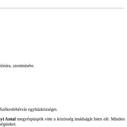
órára, szentmisére.
Székesfehérvár egyházközségei.
yi Antal
megyéspüspök vitte a közösség imádságát Isten elé. Minden
ségünket.