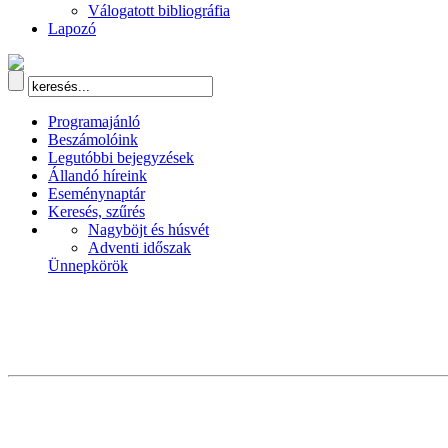
Válogatott bibliográfia
Lapozó
Programajánló
Beszámolóink
Legutóbbi bejegyzések
Állandó híreink
Eseménynaptár
Keresés, szűrés
Nagyböjt és húsvét
Adventi időszak
Ünnepkörök