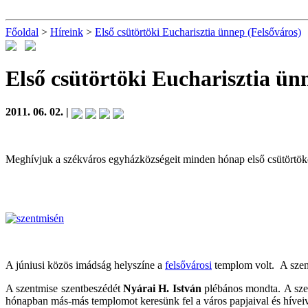
Főoldal
>
Híreink
>
Első csütörtöki Eucharisztia ünnep (Felsőváros)
Első csütörtöki Eucharisztia ün
2011. 06. 02. |
Meghívjuk a székváros egyházközségeit minden hónap első csütörtöké
A júniusi közös imádság helyszíne a
felsővárosi
templom volt. A szen
A szentmise szentbeszédét
Nyárai H. István
plébános mondta. A szen
hónapban más-más templomot keresünk fel a város papjaival és híveiv