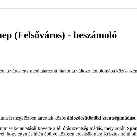
nep (Felsőváros)
- beszámoló
re a város egy meghatározott, havonta változó templomába közös szent
tmisét megelőzően tartottak közös
áldozócsütörtöki szentségimádást
tmise bemutatását követte a fél órás szentségimádás, mely során
Spán
el, hogy egymás hitén épülve közösen erősítsük meg Krisztus iránti hű