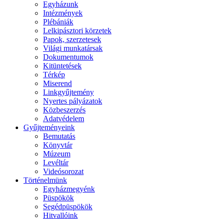
Egyházunk
Intézmények
Plébániák
Lelkipásztori körzetek
Papok, szerzetesek
Világi munkatársak
Dokumentumok
Kitüntetések
Térkép
Miserend
Linkgyűjtemény
Nyertes pályázatok
Közbeszerzés
Adatvédelem
Gyűjteményeink
Bemutatás
Könyvtár
Múzeum
Levéltár
Videósorozat
Történelmünk
Egyházmegyénk
Püspökök
Segédpüspökök
Hitvallóink