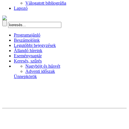
Válogatott bibliográfia
Lapozó
Programajánló
Beszámolóink
Legutóbbi bejegyzések
Állandó híreink
Eseménynaptár
Keresés, szűrés
Nagyböjt és húsvét
Adventi időszak
Ünnepkörök