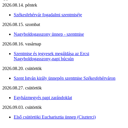
2026.08.14. péntek
Székesfehérvár fogadalmi szentmiséje
2026.08.15. szombat
Nagyboldogasszony ünnep - szentmise
2026.08.16. vasárnap
Szentmise és jegyesek megáldása az Ercsi
Nagyboldogasszony-napi búcsún
2026.08.20. csütörtök
Szent István király ünnepén szentmise Székesfehérváron
2026.08.27. csütörtök
Egyházmegyés papi zarándoklat
2026.09.03. csütörtök
Első csütörtöki Eucharisztia ünnep (Ciszterci)