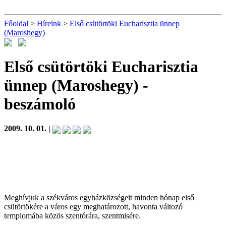
Főoldal
>
Híreink
>
Első csütörtöki Eucharisztia ünnep
(Maroshegy)
Első csütörtöki Eucharisztia
ünnep (Maroshegy)
-
beszámoló
2009. 10. 01. |
Meghívjuk a székváros egyházközségeit minden hónap első
csütörtökére a város egy meghatározott, havonta változó
templomába közös szentórára, szentmisére.