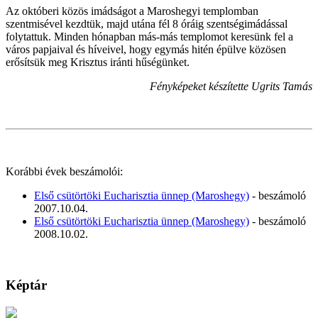
Az októberi közös imádságot a Maroshegyi templomban
szentmisével kezdtük, majd utána fél 8 óráig szentségimádással
folytattuk. Minden hónapban más-más templomot keresünk fel a
város papjaival és híveivel, hogy egymás hitén épülve közösen
erősítsük meg Krisztus iránti hűségünket.
Fényképeket készítette Ugrits Tamás
Korábbi évek beszámolói:
Első csütörtöki Eucharisztia ünnep (Maroshegy)
- beszámoló
2007.10.04.
Első csütörtöki Eucharisztia ünnep (Maroshegy)
- beszámoló
2008.10.02.
Képtár